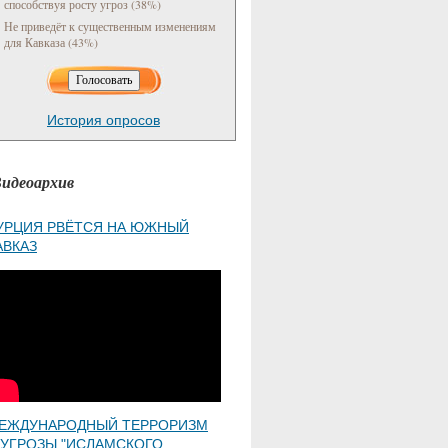
способствуя росту угроз (38%)
Не приведёт к существенным изменениям
для Кавказа (43%)
История опросов
идеоархив
УРЦИЯ РВЁТСЯ НА ЮЖНЫЙ
АВКАЗ
ЕЖДУНАРОДНЫЙ ТЕРРОРИЗМ
 УГРОЗЫ "ИСЛАМСКОГО