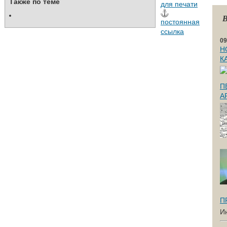
Также по теме
для печати
В
постоянная
ссылка
09
Н
К
П
А
П
И