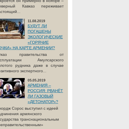
акроется он примерно в ноябре –
еверный Кавказ переживает
астоящий...
11.08.2019
БУДУТ ЛИ
ПОГАШЕНЫ
ЭКОЛОГИЧЕСКИЕ
«ГОРЯЧИЕ
ОЧКИ» НА КАРТЕ АРМЕНИИ?
тказ правительства от
ксплуатации Амулсарского
олотого рудника даже в случае
зитивного экспертного...
05.05.2019
АРМЕНИЯ –
РОССИЯ: РВАНЁТ
ЛИ ГАЗОВЫЙ
«ДЕТОНАТОР»?
жордж Сорос выступил с идеей
одчинения армянского
осударства транснациональным
неправительственным»