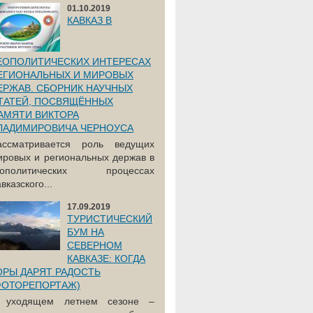
01.10.2019
КАВКАЗ В
ЕОПОЛИТИЧЕСКИХ ИНТЕРЕСАХ
ЕГИОНАЛЬНЫХ И МИРОВЫХ
ЕРЖАВ. СБОРНИК НАУЧНЫХ
ТАТЕЙ, ПОСВЯЩЁННЫХ
АМЯТИ ВИКТОРА
ЛАДИМИРОВИЧА ЧЕРНОУСА
ассматривается роль ведущих
ировых и региональных держав в
еополитических процессах
вказского...
17.09.2019
ТУРИСТИЧЕСКИЙ
БУМ НА
СЕВЕРНОМ
КАВКАЗЕ: КОГДА
ОРЫ ДАРЯТ РАДОСТЬ
ФОТОРЕПОРТАЖ)
 уходящем летнем сезоне –