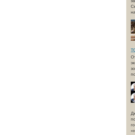
з
С
н
Т
О
э
з
по
Д
п
г
«