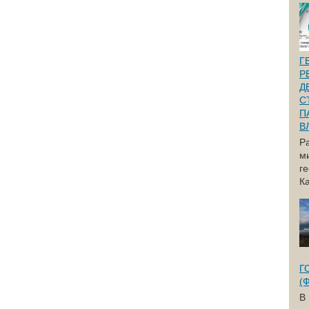
Г
Р
Д
С
П
В
Р
м
г
Ка
Г
(
В