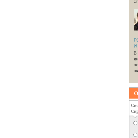
с
Р
И
В
д
вл
ша
О
Сво
Си