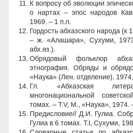
К вопросу об эволюции эпическо
о нартах – эпос народов Кавк
1969. – 1 п.л.
Гордость абхазского народа (к 1
– ж. «Алашара», Сухуми, 1973
абх.яз.).
Обрядовый фольклор абхаз
этнография. Обряды и обрядо
«Наука» (Лен. отделение), 1974, 
Гл. «Абхазская литера
многонациональной советск
томах. – Т.V, М., «Наука», 1974. –
Предисловие// Д.И. Гулиа. Соб
Гулиа в 6 томах. Т.I, Сухуми, 1981
Словарные статьи по абхаз