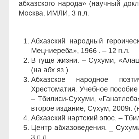
абхазского народа» (научный докла
Москва, ИМЛИ, 3 п.л.
Абхазский народный героическ
Мецниереба», 1966 . – 12 п.л.
В гуще жизни. – Сухуми, «Алаша
(на абх.яз.)
Абхазское народное поэтич
Хрестоматия. Учебное пособие 
– Тбилиси-Сухуми, «Ганатлеба»
второе издание, Сухум, 2009г. (
Абхазский нартский эпос. – Тбил
Центр абхазоведения. _ Сухуми
3 п.л.