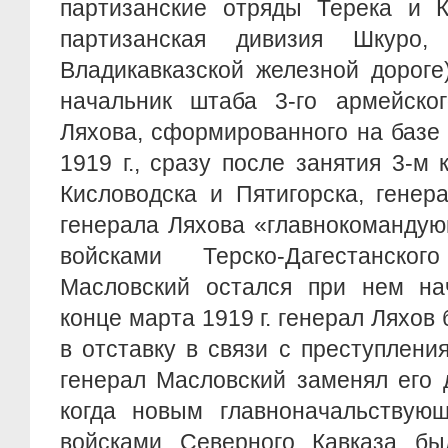
партизанские отряды Терека и К
партизанская дивизия Шкуро,
Владикавказской железной дороге)
начальник штаба 3-го армейског
Ляхова, сформированного на базе 
1919 г., сразу после занятия 3-м 
Кисловодска и Пятигорска, генер
генерала Ляхова «главнокоманду
войсками Терско-Дагестанско
Масловский остался при нем на
конце марта 1919 г. генерал Ляхов
в отставку в связи с преступлени
генерал Масловский заменял его д
когда новым главноначальству
войсками Северного Кавказа бы