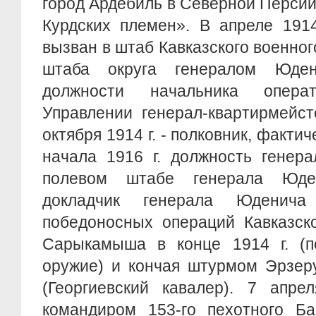
город Ардебиль в Северной Перси
Курдских племен». В апреле 1914
вызван в штаб Кавказского военног
штаба округа генералом Юде
должности начальника опера
Управлении генерал-квартирмейст
октября 1914 г. - полковник, факт
начала 1916 г. должность генера
полевом штабе генерала Юде
докладчик генерала Юденич
победоносных операций Кавказск
Сарыкамыша в конце 1914 г. (по
оружие) и кончая штурмом Эрзеру
(Георгиевский кавалер). 7 апре
командиром 153-го пехотного Ба