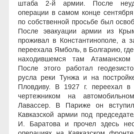
штаба 2-й армии. После неуд
операции в самом конце сентября
по собственной просьбе был осво
После эвакуации армии из Кры
проживал в Константинополе, а з
переехала Ямболь, в Болгарию, где
находившемся там Атаманском 
После этого работал геодезист
русла реки Тунжа и на постройк
Пловдиву. В 1927 г. переехал в
чертежником на автомобильн
Лавассер. В Париже он вступи
Кавказской армии под председате
И. Баратова и прочел здесь нес
операциях на Кавказском фронт