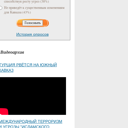
способствуя росту угроз (38%)
Не приведёт к существенным изменениям
для Кавказа (43%)
История опросов
Видеоархив
ТУРЦИЯ РВЁТСЯ НА ЮЖНЫЙ
КАВКАЗ
МЕЖДУНАРОДНЫЙ ТЕРРОРИЗМ
И УГРОЗЫ "ИСЛАМСКОГО