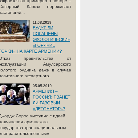
закроется он примерно в ноябре –
Северный Кавказ переживает
настоящий...
11.08.2019
БУДУТ ЛИ
ПОГАШЕНЫ
ЭКОЛОГИЧЕСКИЕ
«ГОРЯЧИЕ
ТОЧКИ» НА КАРТЕ АРМЕНИИ?
Отказ правительства от
эксплуатации Амулсарского
золотого рудника даже в случае
позитивного экспертного...
05.05.2019
АРМЕНИЯ –
РОССИЯ: РВАНЁТ
ЛИ ГАЗОВЫЙ
«ДЕТОНАТОР»?
Джордж Сорос выступил с идеей
подчинения армянского
государства транснациональным
«неправительственным»