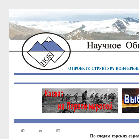
О ПРОЕКТЕ
СТРУКТУРА
КОНФЕРЕН
По следам горских евре