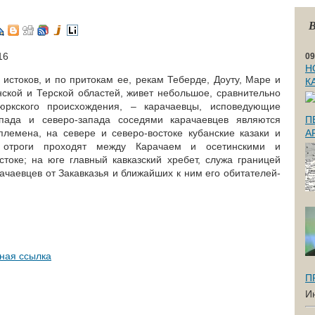
В
16
09
Н
 истоков, и по притокам ее, рекам Теберде, Доуту, Mapе и
К
нской и Терской областей, живет небольшое, сравнительно
ркского происхождения, – карачаевцы, исповедующие
пада и северо-запада соседями карачаевцев являются
П
лемена, на севере и северо-востоке кубанские казаки и
А
 отроги проходят между Карачаем и осетинскими и
токе; на юге главный кавказский хребет, служа границей
ачаевцев от Закавказья и ближайших к ним его обитателей-
ная ссылка
П
И