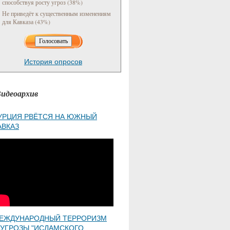
способствуя росту угроз (38%)
Не приведёт к существенным изменениям
для Кавказа (43%)
История опросов
идеоархив
УРЦИЯ РВЁТСЯ НА ЮЖНЫЙ
АВКАЗ
ЕЖДУНАРОДНЫЙ ТЕРРОРИЗМ
 УГРОЗЫ "ИСЛАМСКОГО