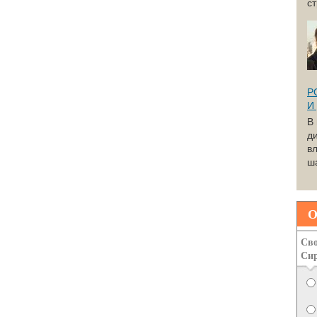
с
Р
И
В
д
вл
ша
О
Сво
Си