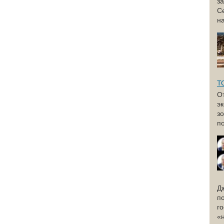
з
С
н
Т
О
э
з
по
Д
п
г
«