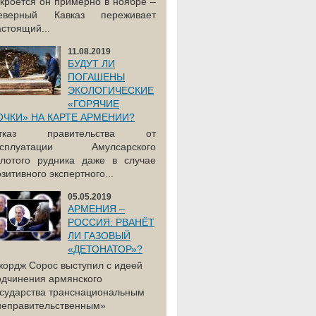
акроется он примерно в ноябре –
еверный Кавказ переживает
астоящий...
11.08.2019
БУДУТ ЛИ
ПОГАШЕНЫ
ЭКОЛОГИЧЕСКИЕ
«ГОРЯЧИЕ
ОЧКИ» НА КАРТЕ АРМЕНИИ?
тказ правительства от
ксплуатации Амулсарского
олотого рудника даже в случае
зитивного экспертного...
05.05.2019
АРМЕНИЯ –
РОССИЯ: РВАНЁТ
ЛИ ГАЗОВЫЙ
«ДЕТОНАТОР»?
жордж Сорос выступил с идеей
одчинения армянского
осударства транснациональным
неправительственным»