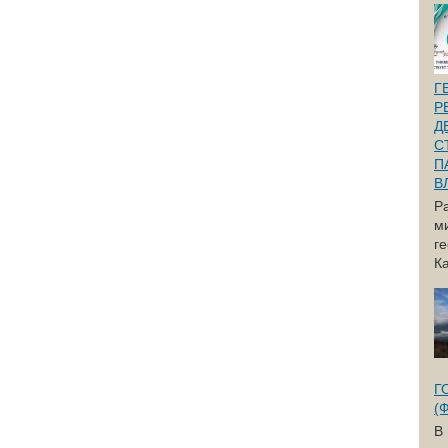
Г
Р
Д
С
П
В
Р
м
г
Ка
Г
(
В