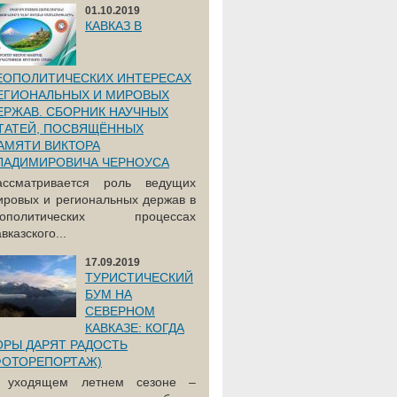
01.10.2019
КАВКАЗ В
ЕОПОЛИТИЧЕСКИХ ИНТЕРЕСАХ
ЕГИОНАЛЬНЫХ И МИРОВЫХ
ЕРЖАВ. СБОРНИК НАУЧНЫХ
ТАТЕЙ, ПОСВЯЩЁННЫХ
АМЯТИ ВИКТОРА
ЛАДИМИРОВИЧА ЧЕРНОУСА
ассматривается роль ведущих
ировых и региональных держав в
еополитических процессах
вказского...
17.09.2019
ТУРИСТИЧЕСКИЙ
БУМ НА
СЕВЕРНОМ
КАВКАЗЕ: КОГДА
ОРЫ ДАРЯТ РАДОСТЬ
ФОТОРЕПОРТАЖ)
 уходящем летнем сезоне –