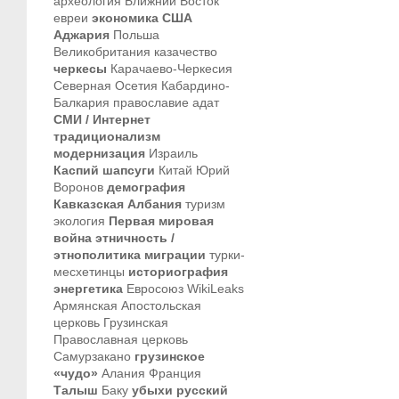
археология
Ближний Восток
евреи
экономика
США
Аджария
Польша
Великобритания
казачество
черкесы
Карачаево-Черкесия
Северная Осетия
Кабардино-
Балкария
православие
адат
СМИ / Интернет
традиционализм
модернизация
Израиль
Каспий
шапсуги
Китай
Юрий
Воронов
демография
Кавказская Албания
туризм
экология
Первая мировая
война
этничность /
этнополитика
миграции
турки-
месхетинцы
историография
энергетика
Евросоюз
WikiLeaks
Армянская Апостольская
церковь
Грузинская
Православная церковь
Самурзакано
грузинское
«чудо»
Алания
Франция
Талыш
Баку
убыхи
русский