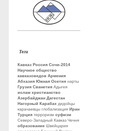
Теги
Кавказ
Россия
Сочи-2014
Научное общество
кавказоведов
Армения
Абхазия
Южная Осетия
нарты
Грузия
Сванетия
Адыгея
ислам
христианство
Азербайджан
Дагестан
Нагорный Карабах
дидойцы
карачаевцы
глобализация
Иран
Турция
терроризм
суфизм
Северо-Западный Кавказ
Чечня
образование
Швейцария