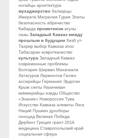
ногайцы
архитектура
мухаджирство
балкарцы
Имерети
Мегрелия
Гурия
Элиты
безопасность
абречество
Кабарда
прометеизм
агулы
лазы
Западный Кавказ между
прошлым и будущим
Хизб ут-
Тахрир
выбор Кавказа
эпос
Табасаран
ковроткачество
культура
Западный Кавказ:
современные проблемы
Болгария
Ширван
Махачкала
Хетагуров
Лермонтов
Гюлен
ассирийцы
Германия
Эрдоган
Крым
секты
Нахичеван
киммерийцы
езиды
Общество
«Знание»
Новороссия
Тува
Искусство Кавказа
алевиты
Лига
Наций
Пушкин
духоборы
геноцид
Великая Победа
Дербент
Греция
грант-2016
медицина
Ставропольский край
социальная сфера