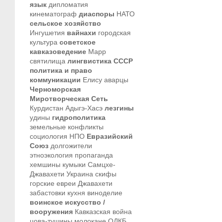
язык
дипломатия
кинематограф
диаспоры
НАТО
сельское хозяйство
Ингушетия
вайнахи
городская
культура
советское
кавказоведение
Марр
святилища
лингвистика
СССР
политика и право
коммуникации
Елису
аварцы
Черноморская
Миротворческая Сеть
Курдистан
Адыгэ-Хасэ
лезгины
удины
гидрополитика
земельные конфликты
социология
НПО
Евразийский
Союз
долгожители
этноэкология
пропаганда
хемшины
кумыки
Самцхе-
Джавахети
Украина
скифы
горские евреи
Джавахети
забастовки
кухня
виноделие
воинское искусство /
вооружения
Кавказская война
цова-тушины
молокане
ОДКБ