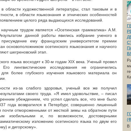
 в области художественной литературы, стал таковым и в
тности, в области языкознания и этнических особенностей
 появлением целого ряда выдающихся исследований.
Г
 научным трудом является «Осетинская грамматика» А.М.
Р
Результатом данной работы явились избрание ученого в
Д
 присуждение ему французским университетом премии
С
нан основоположником осетинского языкознания и научного
П
ляют шегреновский этап.
В
Р
кого языка восходят к 30-м годам XIX века. Ученый провел
м
 Его лингвистические исследования не ограничились
г
 для более глубокого изучения языкового материала он
Ка
ии.
ости из-за слабого здоровья, ученый все же получил
езультатами своего труда. «Я имел удовольствие, – писал
утренним убеждением, что успел сделать все, что мне было
837 года возвратился в Петербург, совершенно лишенный
и почти отмороженными от жесткой зимы на обратном пути
Г
ным изобильными и, по возможности, достоверными
(
амматическому изложению осетинского языка по двум его
В
му) и дигорскому».