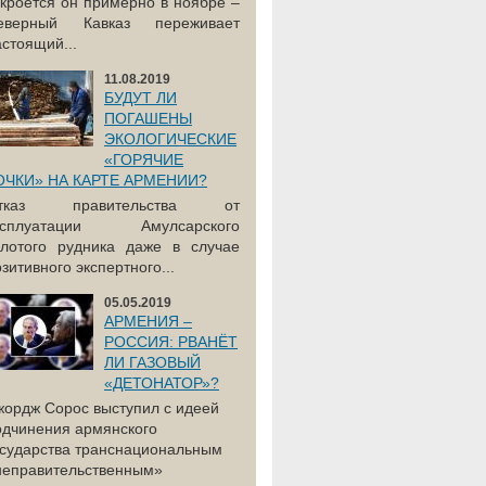
акроется он примерно в ноябре –
еверный Кавказ переживает
астоящий...
11.08.2019
БУДУТ ЛИ
ПОГАШЕНЫ
ЭКОЛОГИЧЕСКИЕ
«ГОРЯЧИЕ
ОЧКИ» НА КАРТЕ АРМЕНИИ?
тказ правительства от
ксплуатации Амулсарского
олотого рудника даже в случае
зитивного экспертного...
05.05.2019
АРМЕНИЯ –
РОССИЯ: РВАНЁТ
ЛИ ГАЗОВЫЙ
«ДЕТОНАТОР»?
жордж Сорос выступил с идеей
одчинения армянского
осударства транснациональным
неправительственным»