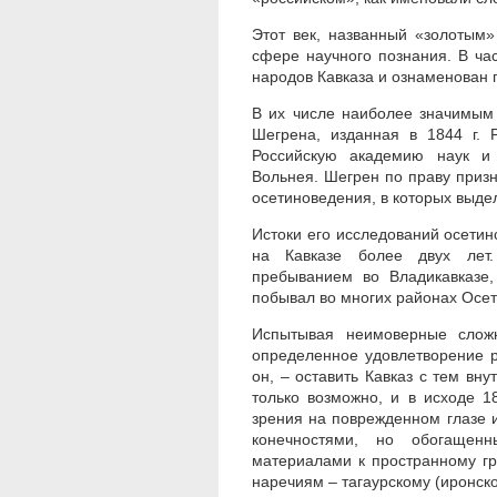
Этот век, названный «золотым»
сфере научного познания. В час
народов Кавказа и ознаменован
В их числе наиболее значимым
Шегрена, изданная в 1844 г. 
Российскую академию наук и
Вольнея. Шегрен по праву приз
осетиноведения, в которых выде
Истоки его исследований осетинс
на Кавказе более двух лет.
пребыванием во Владикавказе,
побывал во многих районах Осет
Испытывая неимоверные сложн
определенное удовлетворение р
он, – оставить Кавказ с тем вн
только возможно, и в исходе 1
зрения на поврежденном глазе 
конечностями, но обогащен
материалами к пространному гр
наречиям – тагаурскому (иронско