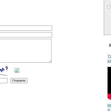
В
Т
К
М
И