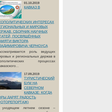
01.10.2019
КАВКАЗ В
ЕОПОЛИТИЧЕСКИХ ИНТЕРЕСАХ
ЕГИОНАЛЬНЫХ И МИРОВЫХ
ЕРЖАВ. СБОРНИК НАУЧНЫХ
ТАТЕЙ, ПОСВЯЩЁННЫХ
АМЯТИ ВИКТОРА
ЛАДИМИРОВИЧА ЧЕРНОУСА
ассматривается роль ведущих
ировых и региональных держав в
еополитических процессах
вказского...
17.09.2019
ТУРИСТИЧЕСКИЙ
БУМ НА
СЕВЕРНОМ
КАВКАЗЕ: КОГДА
ОРЫ ДАРЯТ РАДОСТЬ
ФОТОРЕПОРТАЖ)
 уходящем летнем сезоне –