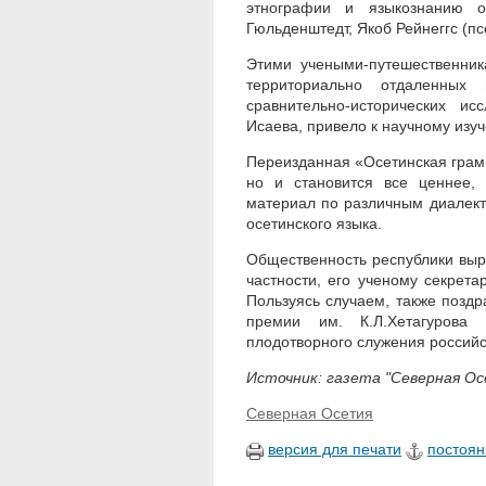
этнографии и языкознанию о
Гюльденштедт, Якоб Рейнеггс (п
Этими учеными-путешественник
территориально отдаленных
сравнительно-исторических и
Исаева, привело к научному изуч
Переизданная «Осетинская грамм
но и становится все ценнее,
материал по различным диалект
осетинского языка.
Общественность республики выр
частности, его ученому секрет
Пользуясь случаем, также позд
премии им. К.Л.Хетагуров
плодотворного служения российс
Источник: газета "Северная Осет
Северная Осетия
версия для печати
постоян