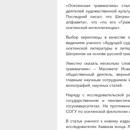
«Осетинская грамматика» ста
деятелей художественной культу
Последний писал, что Шегрен
алфавита», что «по его «Гра
осетинской интеллигенции».
Выбор кириллицы в качестве о
видением ученого «будущей суд
осетинской литературы и лите
Шегреном на основе русской гра
Уместно сказать несколько сло
грамматики» – Магомете Исае
общественный деятель, верны
главным научным сотрудником И
монографий, научных статей.
Наряду с исследовательской р
государственном и лингвистич
госуниверситетах. На протяжен
СОГУ по осетинской филологии 
В статье ученого к новому изд
исследователях Кавказа конца X