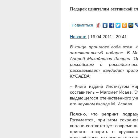
Подарок ценителям осетинской сл
Поделиться
Новости
| 16.04.2011 | 20:41
В конце прошлого года всем, 
замечательный подарок. В М
Андрей Михайлович Шегрен. О
российским и российско-о
рассказывает кандидат фило
КУСАЕВА:
– Книга издана Институтом ми
составитель – Магомет Исаев. Э
выдающегося отечественного уче
его научном вкладе М. Исаева.
Поясню, что репринт подраз
Разумеется, при этом сохраня
вполне соответствует современ
принято говорить о «русско-
«российском», как именовали сл