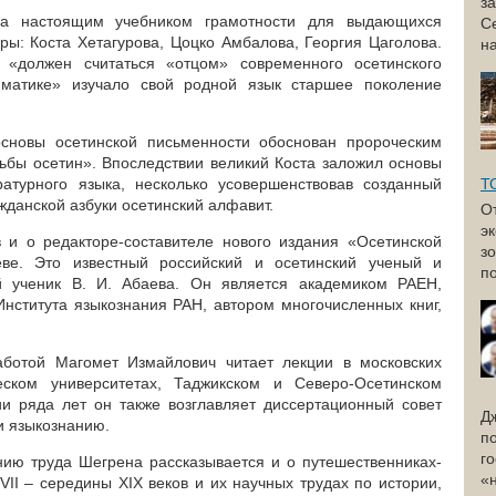
з
ла настоящим учебником грамотности для выдающихся
С
ры: Коста Хетагурова, Цоцко Амбалова, Георгия Цаголова.
н
 «должен считаться «отцом» современного осетинского
мматике» изучало свой родной язык старшее поколение
сновы осетинской письменности обоснован пророческим
ьбы осетин». Впоследствии великий Коста заложил основы
ратурного языка, несколько усовершенствовав созданный
Т
жданской азбуки осетинский алфавит.
О
э
в и о редакторе-составителе нового издания «Осетинской
з
ве. Это известный российский и осетинский ученый и
по
й ученик В. И. Абаева. Он является академиком РАЕН,
нститута языкознания РАН, автором многочисленных книг,
аботой Магомет Измайлович читает лекции в московских
еском университетах, Таджикском и Северо-Осетинском
ии ряда лет он также возглавляет диссертационный совет
Д
и языкознанию.
п
г
анию труда Шегрена рассказывается и о путешественниках-
«
VII – середины XIX веков и их научных трудах по истории,