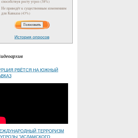
способствуя росту угроз (38%)
Не приведёт к существенным изменениям
для Кавказа (43%)
История опросов
идеоархив
УРЦИЯ РВЁТСЯ НА ЮЖНЫЙ
АВКАЗ
ЕЖДУНАРОДНЫЙ ТЕРРОРИЗМ
 УГРОЗЫ "ИСЛАМСКОГО