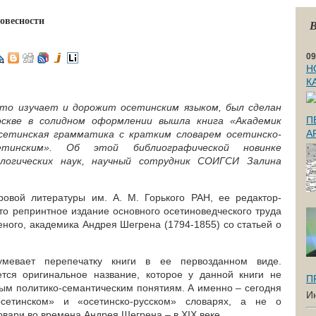
овесности
В
09
Н
К
кто изучает и дорожит осетинским языком, был сделан
П
оскве в солидном оформлении вышла книга «Академик
А
сетинская грамматика с кратким словарем осетинско-
сетинским». Об этой библиографической новинке
логических наук, научный сотрудник СОИГСИ Залина
ровой литературы им. А. М. Горького РАН, ее редактор-
то репринтное издание основного осетиноведческого труда
ного, академика Андрея Шегрена (1794-1855) со статьей о
умевает перепечатку книги в ее первозданном виде.
ется оригинальное название, которое у данной книги не
П
ным политико-семантическим понятиям. А именно – сегодня
И
осетинском» и «осетинско-русском» словарях, а не о
овари во времена Андрея Шегрена – в XIX веке.