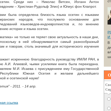
с
сетин. Среди них – Николас Витсен, Иоганн Антон
севдоним – Христиан-Рудольф Элих) и Юлиус фон Клапрот.
ами была определена близость языка осетин с языками
 иранских народов, что послужило основанием для
сследований языковедов-индоевропеистов и, по мнению
ению истории и языка осетин.
Р
атика» не только не теряет свою актуальность в наши дни,
И
 поскольку в ней обнаруживается самый разнообразный
В
ам и говорам, столь значимый для исторического изучения
д
вл
ша
ажает искреннюю благодарность руководству ИМЛИ РАН, в
арю А.И. Алиевой, чьими усилиями книга была переиздана.
равляем М.И. Исаева с присуждением ему Государственной
а Республики Южная Осетия и желаем дальнейшего
О
кой и осетинской науке!
Сво
ия" - 2011. - 14 апр.
Си
ная ссылка