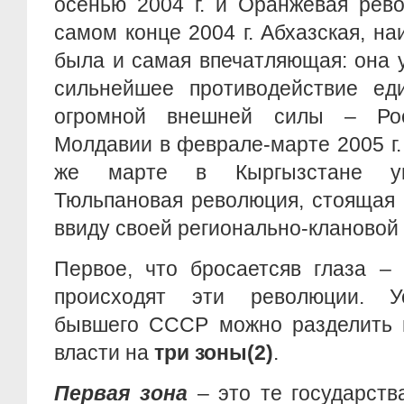
осенью 2004 г. и Оранжевая рев
самом конце 2004 г. Абхазская, н
была и самая впечатляющая: она 
сильнейшее противодействие еди
огромной внешней силы – Ро
Молдавии в феврале-марте 2005 г. 
же марте в Кыргызстане ув
Тюльпановая революция, стоящая 
ввиду своей регионально-клановой
Первое, что бросаетсяв глаза – 
происходят эти революции. У
бывшего СССР можно разделить п
власти на
три зоны
(2)
.
Первая зона
– это те государств