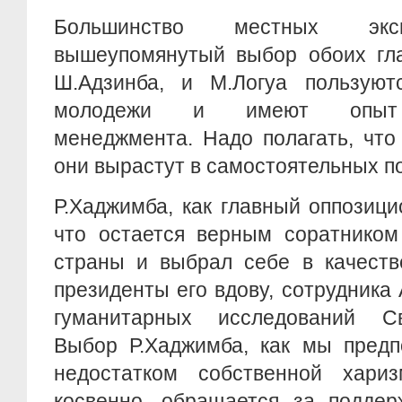
Большинство местных экс
вышеупомянутый выбор обоих гла
Ш.Адзинба, и М.Логуа пользуют
молодежи и имеют опыт г
менеджмента. Надо полагать, что
они вырастут в самостоятельных п
Р.Хаджимба, как главный оппозици
что остается верным соратником
страны и выбрал себе в качеств
президенты его вдову, сотрудника 
гуманитарных исследований Св
Выбор Р.Хаджимба, как мы предп
недостатком собственной хари
косвенно, обращается за поддер