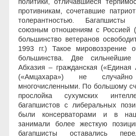
политики, отличавшиеся терпимо
противникам, сочетавшие патрио
толерантностью. Багапшисты
союзным отношениям с Россией (
большинство ветеранов освободи
1993 гг.) Такое мировоззрение 
большинства. Две сильнейшие 
Абхазия – гражданская («Единая 
(«Амцахара») не случай
многочисленными. По большому сч
прослойка сухумских интелл
багапшистов с либеральных пози
были консерваторами и в нац
занимали более жесткую позиц
багапшисты оставались пер