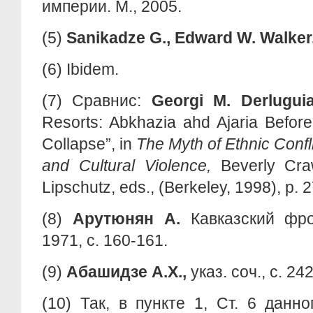
империи. М., 2005.
(5)
Sanikadze G., Edward W. Walker
(6) Ibidem.
(7) Сравнис:
Georgi M. Derlugui
Resorts: Abkhazia ahd Ajaria Before
Collapse”, in
The Myth of Ethnic Confli
and Cultural Violence,
Beverly Cr
Lipschutz, eds., (Berkeley, 1998), p. 
(8)
Арутюнян А.
Кавказский фрон
1971, с. 160-161.
(9)
Абашидзе А.Х.,
указ. соч., с. 242
(10) Так, в пункте 1, Ст. 6 данно