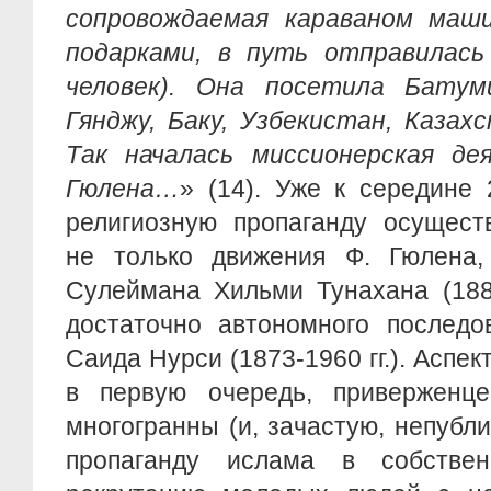
сопровождаемая караваном маш
подарками, в путь отправилась
человек). Она посетила Батуми
Гянджу, Баку, Узбекистан, Казах
Так началась миссионерская д
Гюлена…
» (14). Уже к середине 
религиозную пропаганду осущест
не только движения Ф. Гюлена
Сулеймана Хильми Тунахана (1888
достаточно автономного последо
Саида Нурси (1873-1960 гг.). Аспек
в первую очередь, приверженц
многогранны (и, зачастую, непубли
пропаганду ислама в собствен