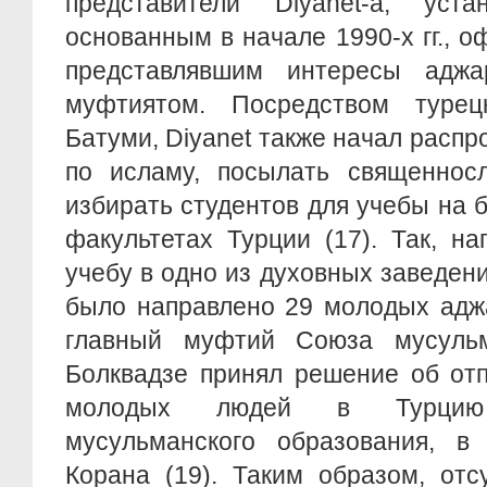
представители Diyanet-а, уст
основанным в начале 1990-х гг., 
представлявшим интересы аджа
муфтиятом. Посредством турец
Батуми, Diyanet также начал распр
по исламу, посылать священносл
избирать студентов для учебы на б
факультетах Турции (17). Так, на
учебу в одно из духовных заведени
было направлено 29 молодых аджар
главный муфтий Союза мусуль
Болквадзе принял решение об отп
молодых людей в Турцию
мусульманского образования, в 
Корана (19). Таким образом, отс