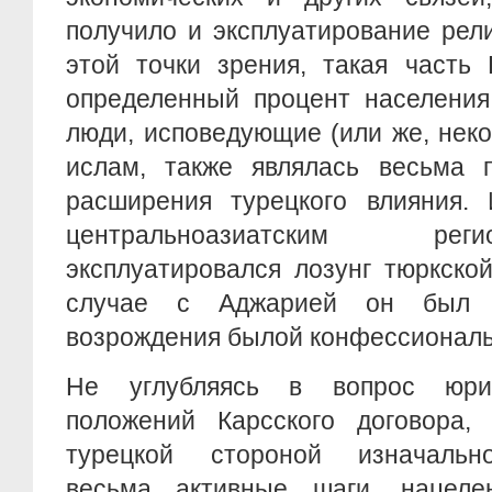
получило и эксплуатирование рел
этой точки зрения, такая часть 
определенный процент населения
люди, исповедующие (или же, нек
ислам, также являлась весьма п
расширения турецкого влияния.
центральноазиатским ре
эксплуатировался лозунг тюркско
случае с Аджарией он был 
возрождения былой конфессиональ
Не углубляясь в вопрос юрид
положений Карсского договора,
турецкой стороной изначальн
весьма активные шаги, нацеле