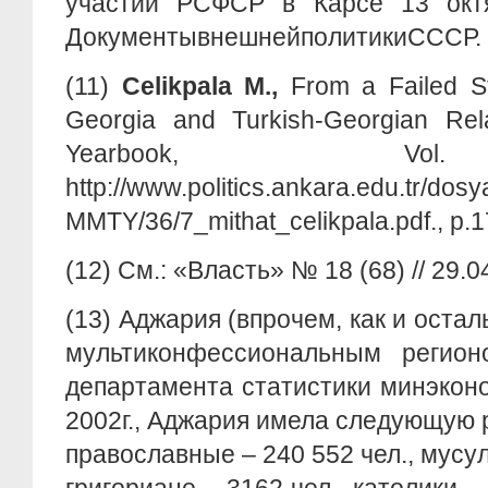
участии РСФСР в Карсе 13 окт
ДокументывнешнейполитикиСССР. Т. I
(11)
Celikpala M.,
From a Failed 
Georgia and Turkish-Georgian Rela
Yearbook, Vo
http://www.politics.ankara.edu.tr/dosya
MMTY/36/7_mithat_celikpala.pdf., p.1
(12) См.: «Власть» № 18 (68) // 29.0
(13) Аджария (впрочем, как и остал
мультиконфессиональным регио
департамента статистики минэкон
2002г., Аджария имела следующую 
православные – 240 552 чел., мусул