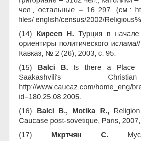
григориане – 3162 чел., католики – 
чел., остальные – 16 297. (см.: http
files/ english/census/2002/Religious%
(14)
Киреев Н.
Турция в начале
ориентиры политического ислама/
Кавказ, № 2 (26), 2003, с. 95.
(15)
Balci B.
Is there a Place 
Saakashvili's Christ
http://www.caucaz.com/home_eng/br
id=180.25.08.2005.
(16)
Balci B., Motika R.,
Religio
Caucase post-sovetique, Paris, 2007,
(17)
Мкртчян С.
Му