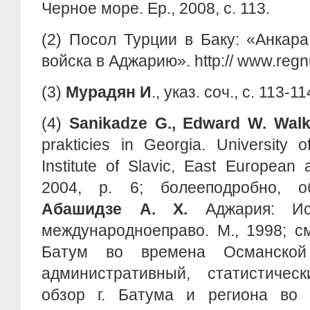
Черное море. Ер., 2008, с. 113.
(2) Посол Турции в Баку: «Анкар
войска в Аджарию». http:// www.regn
(3)
Мурадян
И
., указ. соч., с. 113-11
(4)
Sanikadze G., Edward W. Walk
prakticies in Georgia. University of
Institute of Slavic, East European 
2004, p. 6; болееподробно, об
Абашидзе
А
. Х
.
Аджария: Ис
международноеправо. М., 1998; с
Батум во времена Османской
административный, статистичес
обзор г. Батума и региона во