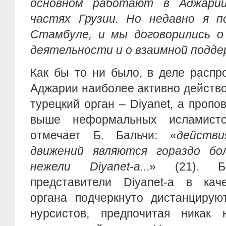
основном работают в Аджарии
частях Грузии. Но недавно я 
Стамбуле, и мы договорились о
деятельности и о взаимной подде
Как бы то ни было, в деле распр
Аджарии наиболее активно действ
турецкий орган – Diyanet, а пропо
выше неформальных исламистс
отмечает Б. Бальчи: «
действ
движений являются гораздо бо
нежели Diyanet-a..
.» (21). Б
представители Diyanet-а в кач
органа подчеркнуто дистанцирую
нурсистов, предпочитая никак 