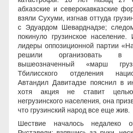
абхазские и северокавказские ф
взяли Сухуми, изгнав оттуда грузи
с Эдуардом Шеварднадзе; следом
покинуло грузинское население.
лидеры оппозиционной партии «Н
решили организовать в 
вышеозначенный «марш грузи
Тбилисского отделения наци
Автандил Давитадзе пояснил в ин
хотя акция не ставит цель
негрузинского населения, она приз
что грузинский народ все еще жив.
Шествие началось недалеко 
Руставели: взявшись за руки, нес