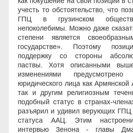
как покушение на свои позиции в с
учесть то обстоятельство, что по
ГПЦ в грузинском обществ
непоколебимы. Можно даже сказать
степени является своеобразны
государстве». Поэтому пози
поддержку со стороны абсолю
паствы. Хотя описанными выше
изменениями предусмотрено 
юридического лица как Армянской 
так и другим религиозным течен
подобный статус в странах-члена
разъярил и удивил верующих ГПЦ
статуса ААЦ. Этим настроени
интервью Зенона - главы Дма