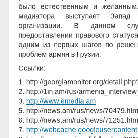
было естественным и желанным
медиатора выступает Запад
организации. В данном сл
предоставлении правового статус
одним из первых шагов по реше
проблем армян в Грузии.
Ссылки:
1. http://georgiamonitor.org/detail.ph
2. http://1in.am/rus/armenia_intervie
3.
http://www.emedia.am
5. http://news.am/rus/news/70479.htm
6. http://news.am/rus/news/71251.htm
7.
http://webcache.googleuserconten