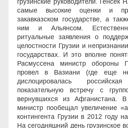
грузинские руководители. Генсек Н
самые высокие оценки и пр
закавказском государстве, а так
ним и Альянсом. Естествен
ритуальные заявления о поддерж
целостности Грузии и непризнани
государствах. И это вполне поня
Расмуссена министр обороны Г
провел в Вазиани (где еще не
дислоцировалась российска
показательную встречу с групп
вернувшихся из Афганистана. В
министр пообещал увеличение «а
контингента Грузии в 2012 году н
На сегодняшний день грузинское в