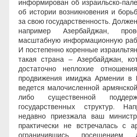
информирован об израильско-пале
об истории возникновения и борь
за свою государственность. Должен
например Азербайджан, про
масштабную информационную рабо
И постепенно коренные израильтян
такая страна – Азербайджан, ко
достаточно неплохие отношени
продвижения имиджа Армении в И
ведется малочисленной армянской
либо существенной подде
государственных структур. На
недавно приезжала ваш министр
практически не встречалась с а
ограничившись посещением а