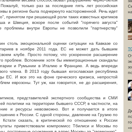
 Тальявини весьма способствовал разрушению
черно-белой
з
 Пожалуй, только раз за последние пять лет российская
С
ивы в регионе была подчеркнуто настороженной. Речь идет
н
во", принятом при решающей роли таких известных критиков
ьша и Швеция, вскоре после событий "горячего августа"
е проблемы внутри Европы не позволили "партнерству"
чин столь эмоциональной оценки ситуации на Кавказе со
нтариев в ноябре 2011 года. ЕС не может дать бывшим
Т
своем клубе. Просто потому, что ускоренное расширение
О
го проблем. Вспомним хотя бы иммиграционные скандалы
э
лгарии и Румынии в Италию и Францию. А ведь впереди
з
вого члена. В 2013 году бывшая югославская республика
по
ы ЕС. И все это на фоне греческого кризиса, непростой
блем еврозоны. Тут уж, как говорится, не до расширения,
итиков, представителей экспертного сообщества и СМИ
ей политики на территории бывшего СССР, в частности, на
яние и ресурсы невозможно. Вот и получается в итоге
Д
ошению к России. С одной стороны, давление на Грузию по
п
Кстати сказать, в критической по отношению к России
г
утаты приветствовали компромисс Тбилиси и Москвы по
«
оны, постоянные осуждения в адрес Москвы за "гегемонию",