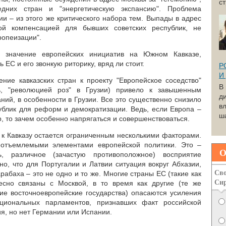
с
едних стран и "энергетическую экспансию". Проблема
ии – из этого же критического набора тем. Выпады в адрес
ной компенсацией для бывших советских республик, не
ропеизации".
 значение европейских инициатив на Южном Кавказе,
 ЕС и его звонкую риторику, вряд ли стоит.
Р
И
ие кавказских стран к проекту "Европейское соседство"
В
ь, "революцией роз" в Грузии) привело к завышенным
д
ний, в особенности в Грузии. Все это существенно снизило
вл
публик для реформ и демократизации. Ведь, если Европа –
ша
, то зачем особенно напрягаться и совершенствоваться.
к Кавказу остается ограниченным несколькими факторами.
еотъемлемыми элементами европейской политики. Это –
О
ть, различное (зачастую противоположное) восприятие
о, что для Португалии и Латвии ситуация вокруг Абхазии,
Сво
абаха – это не одно и то же. Многие страны ЕС (такие как
Си
есно связаны с Москвой, в то время как другие (те же
гие восточноевропейские государства) опасаются усиления
ациональных парламентов, признавших факт российской
ия, но нет Германии или Испании.