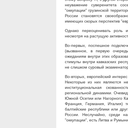
неуважение суверенитета сос
"оккупации" грузинской территор
России становятся своеобраз
имеющих скорых перспектив "ев
Однако переоценивать роль и
несмотря на растущую активность
Во-первых,
поспешное подключен
(вызванное, в первую очеред
ожиданиям внутри этих образова
стимулы внутри кавказских рес
не слишком суровый экзаменатор
Во-вторых,
европейский интерес 
Некоторые из них являются н
институциональная скованнос
региональной динамики. Очевидн
Южной Осетии или Нагорного Кар
Франция, Германия, Италия) т
балтийские республики или дру
России. Неслучайно, среди н
"оккупации", есть Литва и Румын