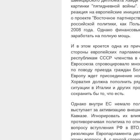
швейцарского дипломата Хайди
картинки "пятидневной войны".
реакция на европейские инициат
о проекте "Восточное партнерст
российской политики, как Пол
2008 года. Однако финансовы
заработать на полную мощь.
И в этом кроется одна из при
стороны европейских парламе
республикам СССР членства в 
Евросоюза спровоцировало мно
по поводу приезда граждан Бо
Европу ждет присоединение но
Хорватия должна пополнить ряд
ситуации в Италии и других про
сохранить бы то, что есть.
Однако внутри ЕС немало пол
выступает за активизацию внешн
Кавказе. Игнорировать их вли
противоречивая политика по отн
вопросу
вступления РФ
в ВТО. 
резолюции Европарламента деп
этому вопросу. А, с другой стор