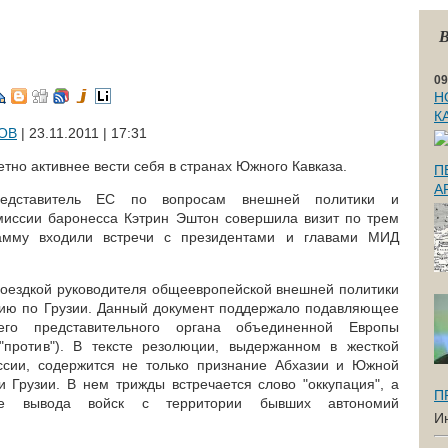
В
09
Н
К
ОВ
| 23.11.2011 | 17:31
тно активнее вести себя в странах Южного Кавказа.
П
А
дставитель ЕС по вопросам внешней политики и
иссии баронесса Кэтрин Эштон совершила визит по трем
амму входили встречи с президентами и главами МИД
оездкой руководителя общеевропейской внешней политики
ию по Грузии. Данный документ поддержало подавляющее
его представительного органа объединенной Европы
 "против"). В тексте резолюции, выдержанном в жесткой
ссии, содержится не только признание Абхазии и Южной
Грузии. В нем трижды встречается слово "оккупация", а
П
ние вывода войск с территории бывших автономий
И