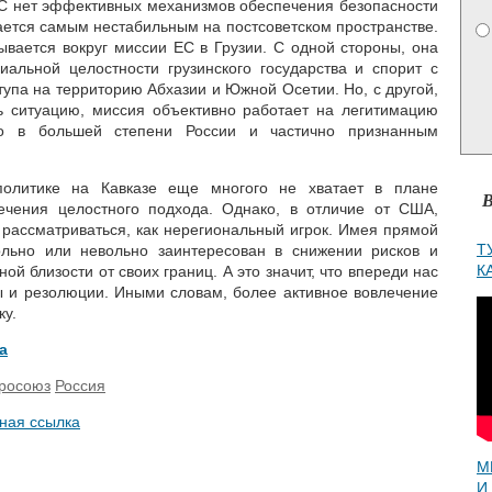
 ЕС нет эффективных механизмов обеспечения безопасности
тается самым нестабильным на постсоветском пространстве.
ывается вокруг миссии ЕС в Грузии. С одной стороны, она
иальной целостности грузинского государства и спорит с
тупа на территорию Абхазии и Южной Осетии. Но, с другой,
ь ситуацию, миссия объективно работает на легитимацию
 в большей степени России и частично признанным
политике на Кавказе еще многого не хватает в плане
В
ечения целостного подхода. Однако, в отличие от США,
 рассматриваться, как нерегиональный игрок. Имея прямой
Т
льно или невольно заинтересован в снижении рисков и
К
ой близости от своих границ. А это значит, что впереди нас
ы и резолюции. Иными словам, более активное вовлечение
ку.
а
росоюз
Россия
ная ссылка
М
И