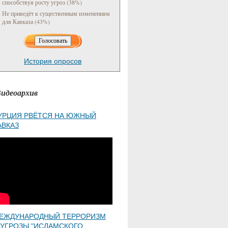
способствуя росту угроз (38%)
Не приведёт к существенным изменениям
для Кавказа (43%)
История опросов
идеоархив
УРЦИЯ РВЁТСЯ НА ЮЖНЫЙ
АВКАЗ
ЕЖДУНАРОДНЫЙ ТЕРРОРИЗМ
 УГРОЗЫ "ИСЛАМСКОГО