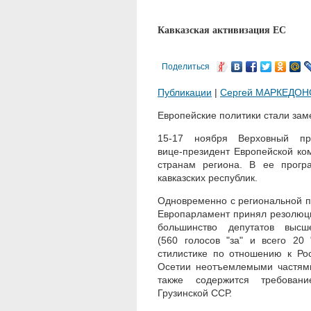
Кавказская активизация ЕС
Поделиться
Публикации
|
Сергей МАРКЕДОН
Европейские политики стали заме
15-17 ноября
Верховный пре
вице-президент
Европейской ком
странам региона. В ее прогр
кавказских республик.
Одновременно с региональной п
Европарламент принял резолюц
большинство депутатов высш
(560 голосов "за" и всего 20
стилистике по отношению к Ро
Осетии неотъемлемыми частями 
также содержится требова
Грузинской ССР.