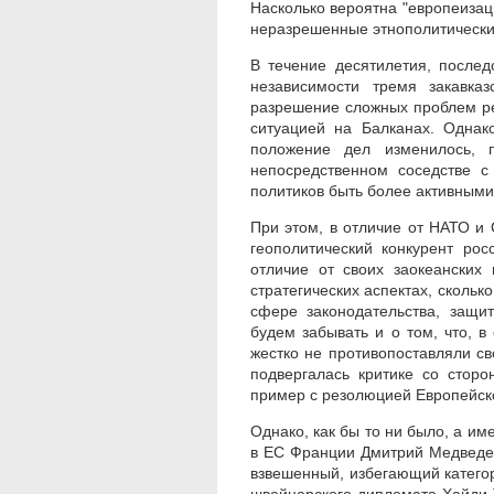
Насколько вероятна "европеизац
неразрешенные этнополитическ
В течение десятилетия, после
независимости тремя закавка
разрешение сложных проблем р
ситуацией на Балканах. Одна
положение дел изменилось, п
непосредственном соседстве с
политиков быть более активными
При этом, в отличие
от НАТО и
геополитический конкурент рос
отличие от своих заокеанских
стратегических аспектах, скольк
сфере законодательства, защи
будем забывать и о том, что, 
жестко не противопоставляли с
подвергалась критике со стор
пример с резолюцией Европейск
Однако, как бы то ни было, а и
в ЕС Франции Дмитрий Медведев
взвешенный, избегающий катего