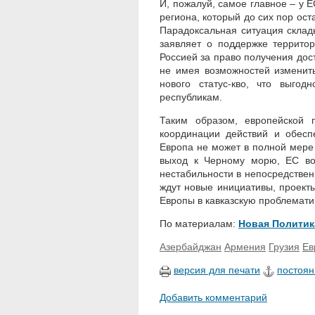
И, пожалуй, самое главное – у
региона, который до сих пор ос
Парадоксальная ситуация склад
заявляет о поддержке территор
Россией за право получения дос
не имея возможностей изменит
нового
статус-кво,
что выгодно
республикам.
Таким образом, европейской 
координации действий и обесп
Европа не может в полной мере
выход к Черному морю, ЕС во
нестабильности в непосредственн
ждут новые инициативы, проект
Европы в кавказскую проблемати
По материалам:
Новая Политик
Азербайджан
Армения
Грузия
Ев
версия для печати
постоян
Добавить комментарий