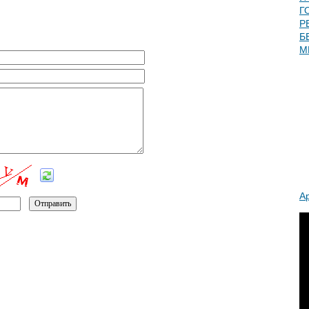
Г
Р
Б
М
А