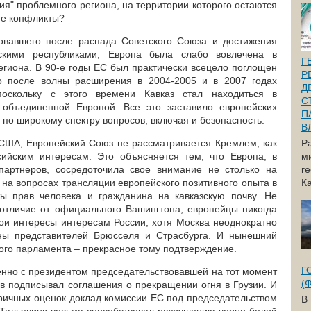
ия" проблемного региона, на территории которого остаются
ие конфликты?
довавшего после распада Советского Союза и достижения
зскими республиками, Европа была слабо вовлечена в
Г
егиона.
В 90-е годы
ЕС был практически всецело поглощен
Р
ко после волны расширения
в 2004-2005
и в 2007 годах
Д
оскольку с этого времени Кавказ стал находиться в
С
 объединенной Европой. Все это заставило европейских
П
 по широкому спектру вопросов, включая и безопасность.
В
 США,
Европейский Союз не рассматривается Кремлем, как
Р
сийским интересам. Это объясняется тем, что Европа, в
м
 партнеров, сосредоточила свое внимание не столько на
г
о на вопросах трансляции европейского позитивного опыта в
Ка
ты прав человека и гражданина на кавказскую почву. Не
в отличие от официального Вашингтона, европейцы никогда
вои интересы интересам России, хотя Москва неоднократно
оны представителей Брюсселя и Страсбурга. И нынешний
ого парламента – прекрасное тому подтверждение.
Г
менно с президентом председательствовавшей на тот момент
(
 подписывал соглашения о прекращении огня в Грузии. И
ричных оценок доклад комиссии ЕС под председательством
В