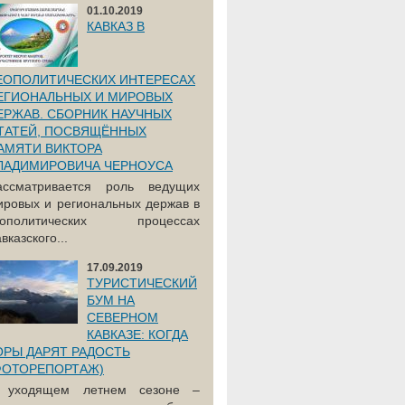
01.10.2019
КАВКАЗ В
ЕОПОЛИТИЧЕСКИХ ИНТЕРЕСАХ
ЕГИОНАЛЬНЫХ И МИРОВЫХ
ЕРЖАВ. СБОРНИК НАУЧНЫХ
ТАТЕЙ, ПОСВЯЩЁННЫХ
АМЯТИ ВИКТОРА
ЛАДИМИРОВИЧА ЧЕРНОУСА
ассматривается роль ведущих
ировых и региональных держав в
еополитических процессах
вказского...
17.09.2019
ТУРИСТИЧЕСКИЙ
БУМ НА
СЕВЕРНОМ
КАВКАЗЕ: КОГДА
ОРЫ ДАРЯТ РАДОСТЬ
ФОТОРЕПОРТАЖ)
 уходящем летнем сезоне –