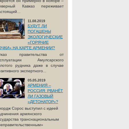
акроется он примерно в ноябре –
еверный Кавказ переживает
астоящий...
11.08.2019
БУДУТ ЛИ
ПОГАШЕНЫ
ЭКОЛОГИЧЕСКИЕ
«ГОРЯЧИЕ
ОЧКИ» НА КАРТЕ АРМЕНИИ?
тказ правительства от
ксплуатации Амулсарского
олотого рудника даже в случае
зитивного экспертного...
05.05.2019
АРМЕНИЯ –
РОССИЯ: РВАНЁТ
ЛИ ГАЗОВЫЙ
«ДЕТОНАТОР»?
жордж Сорос выступил с идеей
одчинения армянского
осударства транснациональным
неправительственным»