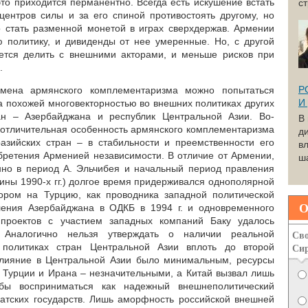
это приходится перманентно. Всегда есть искушение встать
с
центров силы и за его спиной противостоять другому, но
о стать разменной монетой в играх сверхдержав. Армении
 политику, и дивиденды от нее умеренные. Но, с другой
ается делить с внешними акторами, и меньше рисков при
.
Р
мена армянского комплементаризма можно попытаться
И
а похожей многовекторностью во внешних политиках других
ран – Азербайджана и республик Центральной Азии. Во-
В
о отличительная особенность армянского комплементаризма
д
разийских стран – в стабильности и преемственности его
вл
бретения Арменией независимости. В отличие от Армении,
ша
нно в период А. Эльчибея и начальный период правления
ины 1990-х гг.) долгое время придерживался однополярной
пором на Турцию, как проводника западной политической
О
ления Азербайджана в ОДКБ в 1994 г. и одновременного
проектов с участием западных компаний Баку удалось
Сво
. Аналогично нельзя утверждать о наличии реальной
Си
 политиках стран Центральной Азии вплоть до второй
 влияние в Центральной Азии было минимальным, ресурсы
 Турции и Ирана – незначительными, а Китай вызвал лишь
обы восприниматься как надежный внешнеполитический
иатских государств. Лишь аморфность российской внешней