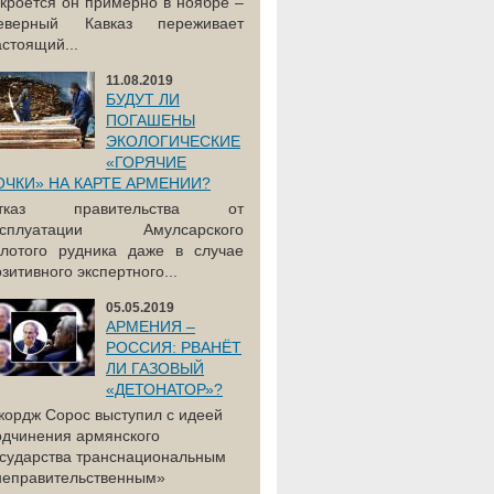
акроется он примерно в ноябре –
еверный Кавказ переживает
астоящий...
11.08.2019
БУДУТ ЛИ
ПОГАШЕНЫ
ЭКОЛОГИЧЕСКИЕ
«ГОРЯЧИЕ
ОЧКИ» НА КАРТЕ АРМЕНИИ?
тказ правительства от
ксплуатации Амулсарского
олотого рудника даже в случае
зитивного экспертного...
05.05.2019
АРМЕНИЯ –
РОССИЯ: РВАНЁТ
ЛИ ГАЗОВЫЙ
«ДЕТОНАТОР»?
жордж Сорос выступил с идеей
одчинения армянского
осударства транснациональным
неправительственным»