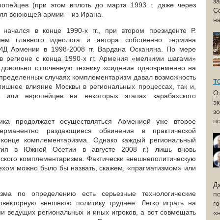
з
опейцев (при этом вплоть до марта 1993 г. даже через
С
для воюющей армии – из Ирана.
н
начался в конце 1990-х гг., при втором президенте Р.
ем главного идеолога и автора собственно термина
Д Армении в 1998-2008 гг. Вардана Осканяна. По мере
в регионе с конца 1990-х гг. Армения «мелкими шагами»
 довольно отточенную технику «сидения одновременно на
 определенных случаях комплементаризм давал возможность
Т
лишнее влияние Москвы в региональных процессах, так и,
О
 или европейцев на некоторых этапах карабахского
э
з
по
ика продолжает осуществляться Арменией уже второе
ерманентно раздающиеся обвинения в практической
 конце комплементаризма. Однако каждый региональный
тия в Южной Осетии в августе 2008 г.) лишь вновь
ского комплементаризма. Фактически внешнеполитическую
ехом можно было бы назвать, скажем, «прагматизмом» или
Д
изма по определению есть серьезные технологические
п
овекторную внешнюю политику труднее. Легко играть на
г
и ведущих региональных и иных игроков, а вот совмещать
«