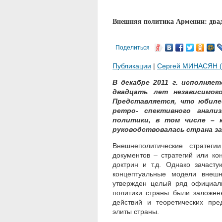
Внешняя политика Армении: два
Поделиться
Публикации
|
Сергей МИНАСЯН (
В декабре 2011 г. исполняе
двадцать лет независимог
Представляется, что юбил
ретро- спективного анали
политики, в том числе – 
руководствовалась страна за
Внешнеполитические стратеги
документов – стратегий или ко
доктрин и т.д. Однако зачас
концептуальные модели внеш
утвержден целый ряд официал
политики страны были заложены
действий и теоретических пр
элиты страны.