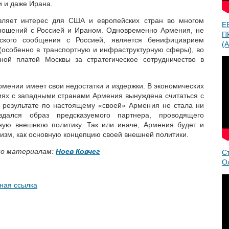
и и даже Ирана.
вляет интерес для США и европейских стран во многом
Е
тношений с Россией и Ираном. Одновременно Армения, не
П
ского сообщения с Россией, является бенифициарием
(A
 (особенно в транспортную и инфраструктурную сферы), во
ой платой Москвы за стратегическое сотрудничество в
мении имеет свои недостатки и издержки. В экономических
иях с западными странами Армения вынуждена считаться с
 результате по настоящему «своей» Армения не стала ни
дался образ предсказуемого партнера, проводящего
ную внешнюю политику. Так или иначе, Армения будет и
изм, как основную концепцию своей внешней политики.
по материалам:
Ноев Ковчег
С
О
ная ссылка