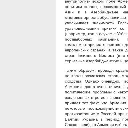
внутриполитическом поле Арм
политики страны, невозможный 
Азии и в Азербайджане нам
многовекторность обуславливает
увеличивает значимость Рос
уравновешивания критики со
(например, как в случае с Узб
поствыборных кампаний). 
комплементаризма является од
европейских странах, а также 
стран Ближнего Востока (в от
серьезные азербайджанские и це
Таким образом, проводя сравн
центральноазиатских стран, м
сходства. Однако очевидно, ч
Армении достаточно типичны 
политические проблемы с неко
вовлеченных в регион внешних 
придает тот факт, что Армения
некоторые посткоммунистичес
противостояние с Россией при 
Балтии, Украина в период пр
Саакашвили), то Армения избрал