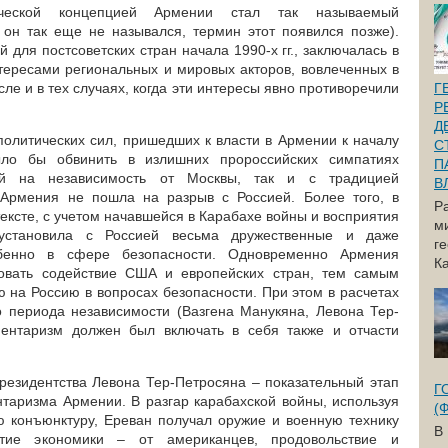
ической концепцией Армении стал так называемый
 он так еще не назывался, термин этот появился позже).
й для постсоветских стран начала 1990-х гг., заключалась в
ересами региональных и мировых акторов, вовлеченных в
сле и в тех случаях, когда эти интересы явно противоречили
Г
Р
Д
политических сил, пришедших к власти в Армении к началу
С
ыло бы обвинить в излишних пророссийских симпатиях
П
ей на независимость от Москвы, так и с традицией
В
, Армения не пошла на разрыв с Россией. Более того, в
Р
ксте, с учетом начавшейся в Карабахе войны и восприятия
м
 установила с Россией весьма дружественные и даже
г
обенно в сфере безопасности. Одновременно Армения
Ка
овать содействие США и европейских стран, тем самым
 на Россию в вопросах безопасности. При этом в расчетах
о периода независимости (Вазгена Манукяна, Левона Тер-
ентаризм должен был включать в себя также и отчасти
резидентства Левона Тер-Петросяна – показательный этап
Г
таризма Армении. В разгар карабахской войны, используя
(
 конъюнктуру, Ереван получал оружие и военную технику
В
итие экономики – от американцев, продовольствие и