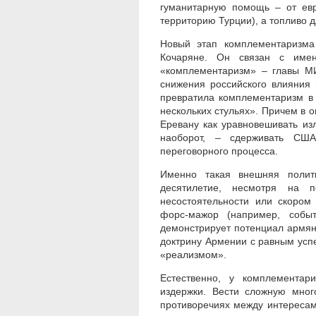
гуманитарную помощь – от евр
территорию Турции), а топливо 
Новый этап комплементаризма 
Кочаряне. Он связан с имен
«комплементаризм» – главы МИ
снижения российского влияния 
превратила комплементаризм в
нескольких стульях». Причем в
Еревану как уравновешивать из
наоборот, – сдерживать США
переговорного процесса.
Именно такая внешняя полит
десятилетие, несмотря на п
несостоятельности или скором
форс-мажор (например, собы
демонстрирует потенциал армян
доктрину Армении с равным усп
«реализмом».
Естественно, у комплементар
издержки. Вести сложную мног
противоречиях между интересам