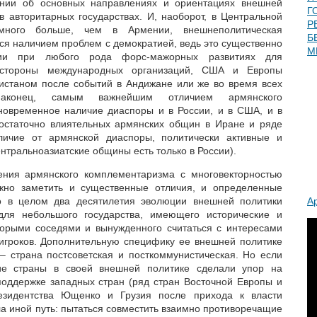
ении об основных направлениях и ориентациях внешней
Г
в авторитарных государствах. И, наоборот, в Центральной
Р
ного больше, чем в Армении, внешнеполитическая
Б
ся наличием проблем с демократией, ведь это существенно
М
сии при любого рода форс-мажорных развитиях для
 стороны международных организаций, США и Европы
екистаном после событий в Андижане или же во время всех
Наконец, самым важнейшим отличием армянского
новременное наличие диаспоры и в России, и в США, и в
достаточно влиятельных армянских общин в Иране и ряде
личие от армянской диаспоры, политически активные и
нтральноазиатские общины есть только в России).
ения армянского комплементаризма с многовекторностью
ожно заметить и существенные отличия, и определенные
то в целом два десятилетия эволюции внешней политики
А
для небольшого государства, имеющего исторические и
торыми соседями и вынужденного считаться с интересами
игроков. Дополнительную специфику ее внешней политике
 – страна постсоветская и посткоммунистическая. Но если
кие страны в своей внешней политике сделали упор на
поддержке западных стран (ряд стран Восточной Европы и
езидентства Ющенко и Грузия после прихода к власти
а иной путь: пытаться совместить взаимно противоречащие