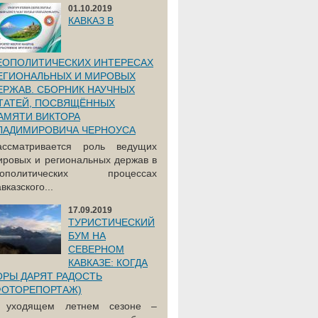
01.10.2019
КАВКАЗ В
ЕОПОЛИТИЧЕСКИХ ИНТЕРЕСАХ
ЕГИОНАЛЬНЫХ И МИРОВЫХ
ЕРЖАВ. СБОРНИК НАУЧНЫХ
ТАТЕЙ, ПОСВЯЩЁННЫХ
АМЯТИ ВИКТОРА
ЛАДИМИРОВИЧА ЧЕРНОУСА
ассматривается роль ведущих
ировых и региональных держав в
еополитических процессах
вказского...
17.09.2019
ТУРИСТИЧЕСКИЙ
БУМ НА
СЕВЕРНОМ
КАВКАЗЕ: КОГДА
ОРЫ ДАРЯТ РАДОСТЬ
ФОТОРЕПОРТАЖ)
 уходящем летнем сезоне –