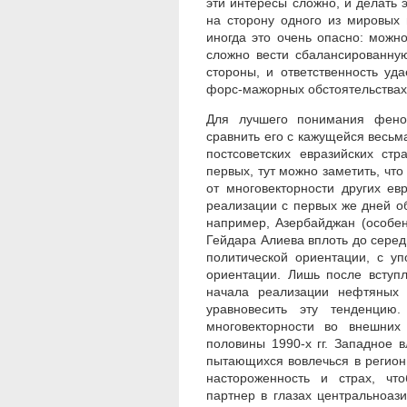
эти интересы сложно, и делать 
на сторону одного из мировых 
иногда это очень опасно: можн
сложно вести сбалансированную
стороны, и ответственность уд
форс-мажорных обстоятельствах
Для лучшего понимания фено
сравнить его с кажущейся весьм
постсоветских евразийских ст
первых, тут можно заметить, чт
от многовекторности других ев
реализации с первых же дней о
например, Азербайджан (особе
Гейдара Алиева вплоть до серед
политической ориентации, с у
ориентации. Лишь после вступ
начала реализации нефтяных 
уравновесить эту тенденцию
многовекторности во внешних
половины 1990-х гг. Западное
пытающихся вовлечься в регион
настороженность и страх, чт
партнер в глазах центральноаз