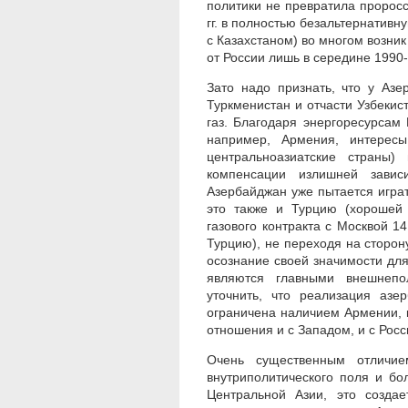
политики не превратила пророс
гг. в полностью безальтернативн
с Казахстаном) во многом возник
от России лишь в середине 1990-х
Зато надо признать, что у Азе
Туркменистан и отчасти Узбекис
газ. Благодаря энергоресурсам
например, Армения, интерес
центральноазиатские страны
компенсации излишней завис
Азербайджан уже пытается играт
это также и Турцию (хорошей
газового контракта с Москвой 14
Турцию), не переходя на сторону
осознание своей значимости дл
являются главными внешнепо
уточнить, что реализация азе
ограничена наличием Армении, 
отношения и с Западом, и с Росс
Очень существенным отличие
внутриполитического поля и б
Центральной Азии, это созда