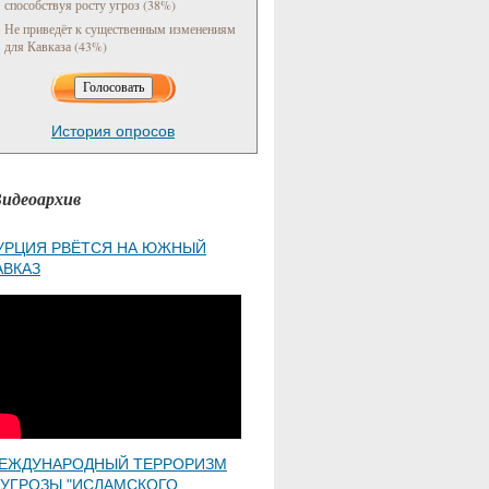
способствуя росту угроз (38%)
Не приведёт к существенным изменениям
для Кавказа (43%)
История опросов
идеоархив
УРЦИЯ РВЁТСЯ НА ЮЖНЫЙ
АВКАЗ
ЕЖДУНАРОДНЫЙ ТЕРРОРИЗМ
 УГРОЗЫ "ИСЛАМСКОГО