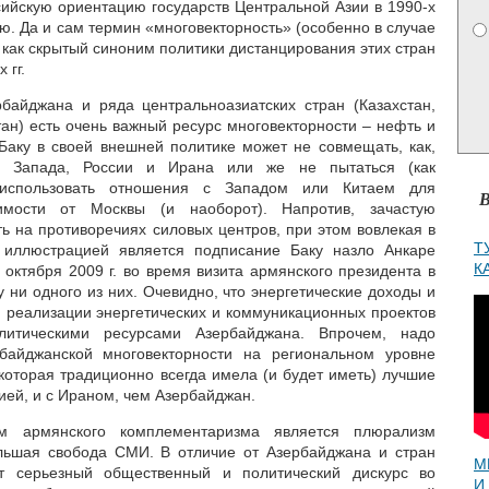
сийскую ориентацию государств Центральной Азии в 1990-х
ую. Да и сам термин «многовекторность» (особенно в случае
 как скрытый синоним политики дистанцирования этих стран
 гг.
рбайджана и ряда центральноазиатских стран (Казахстан,
тан) есть очень важный ресурс многовекторности – нефть и
 Баку в своей внешней политике может не совмещать, как,
ы Запада, России и Ирана или же не пытаться (как
) использовать отношения с Западом или Китаем для
В
имости от Москвы (и наоборот). Напротив, зачастую
ь на противоречиях силовых центров, при этом вовлекая в
Т
 иллюстрацией является подписание Баку назло Анкаре
К
 октября 2009 г. во время визита армянского президента в
 ни одного из них. Очевидно, что энергетические доходы и
я реализации энергетических и коммуникационных проектов
литическими ресурсами Азербайджана. Впрочем, надо
рбайджанской многовекторности на региональном уровне
которая традиционно всегда имела (и будет иметь) лучшие
ией, и с Ираном, чем Азербайджан.
м армянского комплементаризма является плюрализм
ольшая свобода СМИ. В отличие от Азербайджана и стран
М
ет серьезный общественный и политический дискурс во
И