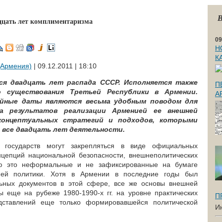
В
дцать лет комплиментаризма
09
Н
К
Армения)
| 09.12.2011 | 18:10
тся двадцать лет распада СССР. Исполняется также
П
о существования Третьей Республики в Армении.
А
ейные даты являются весьма удобным поводом для
за результатов реализации Арменией ее внешней
концептуальных стратегий и подходов, которыми
 все двадцать лет деятельности.
и государств могут закрепляться в виде официальных
нцепций национальной безопасности, внешнеполитических
тую это неформальные и не зафиксированные на бумаге
ней политики. Хотя в Армении в последние годы был
ьных документов в этой сфере, все же основы внешней
 еще на рубеже 1980-1990-х гг. на уровне практических
П
едставлений еще только формировавшейся политической
И