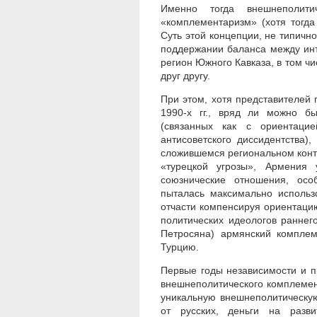
Именно тогда внешнеполит
«комплементаризм» (хотя тогда
Суть этой концепции, не типично
поддержании баланса между инт
регион Южного Кавказа, в том чи
друг другу.
При этом, хотя представителей 
1990-х гг., вряд ли можно б
(связанных как с ориентаци
антисоветского диссидентства)
сложившемся региональном конте
«турецкой угрозы», Армения
союзнические отношения, ос
пыталась максимально использ
отчасти компенсируя ориентацию
политических идеологов раннег
Петросяна) армянский комплем
Турцию.
Первые годы независимости и п
внешнеполитического комплемен
уникальную внешнеполитическую
от русских, деньги на разв