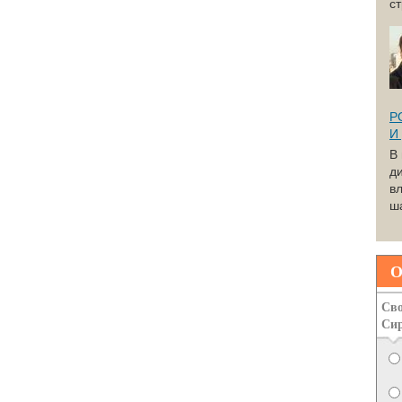
с
Р
И
В
д
вл
ша
О
Сво
Си