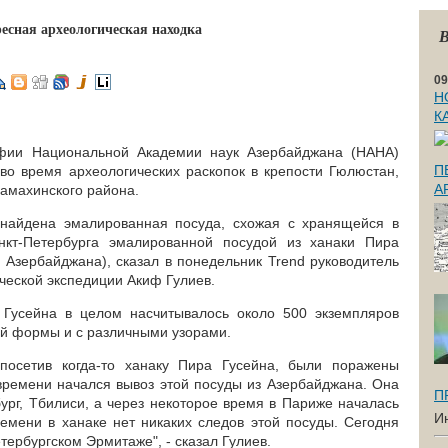
есная археологическая находка
В
09
Н
К
афии Национальной Академии наук Азербайджана (НАНА)
П
во время археологических раскопок в крепости Гюлюстан,
А
амахинского района.
 найдена эмалированная посуда, схожая с хранящейся в
нкт-Петербурга эмалированной посудой из ханаки Пира
 Азербайджана), сказал в понедельник Trend руководитель
ческой экспедиции Акиф Гулиев.
 Гусейна в целом насчитывалось около 500 экземпляров
й формы и с различными узорами.
посетив когда-то ханаку Пира Гусейна, были поражены
 времени начался вывоз этой посуды из Азербайджана. Она
П
ург, Тбилиси, а через некоторое время в Париже началась
И
ремени в ханаке нет никаких следов этой посуды. Сегодня
етербургском Эрмитаже", - сказал Гулиев.