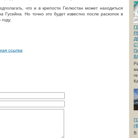
едполагать, что и в крепости Гюлюстан может находиться
а Гусейна. Но точно это будет известно после раскопок в
 году.
Г
Р
Д
С
ная ссылка
П
В
Р
м
г
Ка
Г
(
В