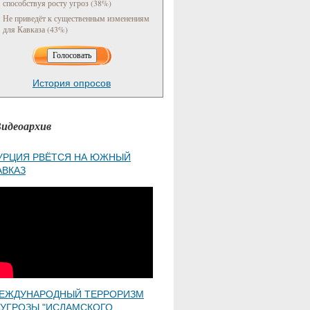
способствуя росту угроз (38%)
Не приведёт к существенным изменениям
для Кавказа (43%)
История опросов
идеоархив
УРЦИЯ РВЁТСЯ НА ЮЖНЫЙ
АВКАЗ
ЕЖДУНАРОДНЫЙ ТЕРРОРИЗМ
 УГРОЗЫ "ИСЛАМСКОГО