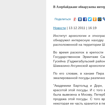
В Азербайджане обнаружена интер
Поделиться
Новости
| 13.12.2011 | 16:19
Институт археологии и этногр
обнаружил интересную находку 
расположенной на территории Ш
Во время раскопок в крепости
Государственном Эрмитаже Са
Гусейна (Гаджигабульский район
Шамахино-Агсуинской археологи
По его словам, в ханаке Пира
эмалированной посуды различно
"Академики Бартольд и Дорн, 
красотой этой посуды. И с того
была вывезена в Москву, Петерб
продажа этой посуды. С того в
некоторая ее часть хранится в п