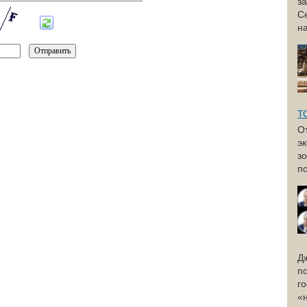
з
С
н
Т
О
э
з
по
Д
п
г
«