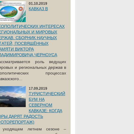
01.10.2019
КАВКАЗ В
ЕОПОЛИТИЧЕСКИХ ИНТЕРЕСАХ
ЕГИОНАЛЬНЫХ И МИРОВЫХ
ЕРЖАВ. СБОРНИК НАУЧНЫХ
ТАТЕЙ, ПОСВЯЩЁННЫХ
АМЯТИ ВИКТОРА
ЛАДИМИРОВИЧА ЧЕРНОУСА
ассматривается роль ведущих
ировых и региональных держав в
еополитических процессах
вказского...
17.09.2019
ТУРИСТИЧЕСКИЙ
БУМ НА
СЕВЕРНОМ
КАВКАЗЕ: КОГДА
ОРЫ ДАРЯТ РАДОСТЬ
ФОТОРЕПОРТАЖ)
 уходящем летнем сезоне –