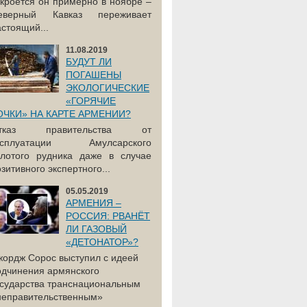
акроется он примерно в ноябре –
еверный Кавказ переживает
астоящий...
11.08.2019
БУДУТ ЛИ
ПОГАШЕНЫ
ЭКОЛОГИЧЕСКИЕ
«ГОРЯЧИЕ
ОЧКИ» НА КАРТЕ АРМЕНИИ?
тказ правительства от
ксплуатации Амулсарского
олотого рудника даже в случае
зитивного экспертного...
05.05.2019
АРМЕНИЯ –
РОССИЯ: РВАНЁТ
ЛИ ГАЗОВЫЙ
«ДЕТОНАТОР»?
жордж Сорос выступил с идеей
одчинения армянского
осударства транснациональным
неправительственным»