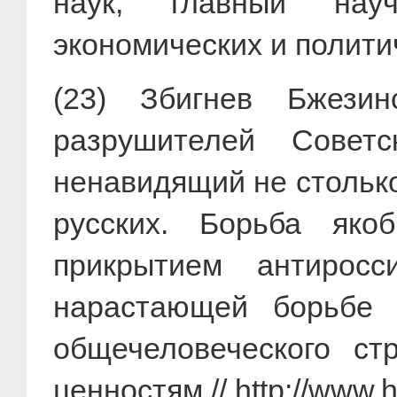
наук, главный нау
экономических и полит
(23) Збигнев Бжези
разрушителей Совет
ненавидящий не столько
русских. Борьба як
прикрытием антиросс
нарастающей борьбе 
общечеловеческого ст
ценностям // http://www.h