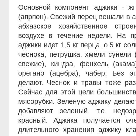
Основной компонент аджики - жг
(апрпон). Свежий перец вешали в 
абхазское хозяйственное стро
воздухе в течение недели. На п
аджики идет 1,5 кг перца, о,5 кг со
чеснока, петрушка, хмели сунели
свежие), киндза, фенхель (акама
орегано (ацебра), чабер. Без э
делают. Чеснок и травы тоже ра
Сейчас для этой цели большинств
мясорубки. Зеленую аджику делают
добавляют зеленый, т.е. недо
красный. Аджика получается оч
длительного хранения аджику кл