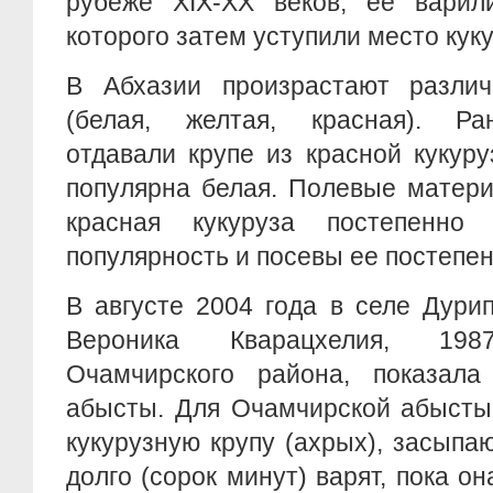
рубеже XIX-XX веков, ее варил
которого затем уступили место куку
В Абхазии произрастают разли
(белая, желтая, красная). Ра
отдавали крупе из красной кукур
популярна белая. Полевые матери
красная кукуруза постепенно 
популярность и посевы ее постепе
В августе 2004 года в селе Дури
Вероника Кварацхелия, 198
Очамчирского района, показал
абысты. Для Очамчирской абысты
кукурузную крупу (ахрых), засыпа
долго (сорок минут) варят, пока он