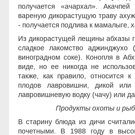
получается «ачархал». Акачпей
вареную дикорастущую траву ахуж
- получается подлива к мамалыге, ха
Из дикорастущей лещины абхазы г
сладкое лакомство аджинджухо 
виноградном соке). Конопля в Аб
виде, но ее никогда не использо
также, как правило, относится к
плодов лавровишни, дикой или 
лавровишневую водку (чачу) или да
Продукты охоты и ры
В старину блюда из дичи считали
почетными. В 1988 году в высо