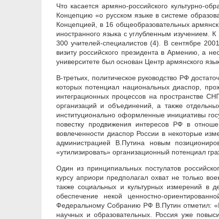
Что касается армяно-российского культурно-обр
Концепцию «о русском языке в системе образова
Концепцией, в 16 общеобразовательных армянски
иностранного языка с углубленным изучением. К 
300 учителей-специалистов (4). В сентябре 2001
визиту российского президента в Армению, а н
университете был основан Центр армянского языка
В-третьих, политическое руководство РФ достато
которых потенциал национальных диаспор, про
интеграционных процессов на пространстве СН
организаций и объединений, а также отдельны
институционально оформленные инициативы гос
повестку продвижения интересов РФ в отноше
вовлеченности диаспор России в некоторые изм
администрацией В.Путина новым позициониро
«утилизировать» организационный потенциал гра
Один из принципиальных постулатов российско
курсу априори предполагал охват не только во
также социальных и культурных измерений в д
обеспечение некой ценностно-ориентированно
Федеральному Собранию РФ В.Путин отметил: «Б
научных и образовательных. Россия уже повыси