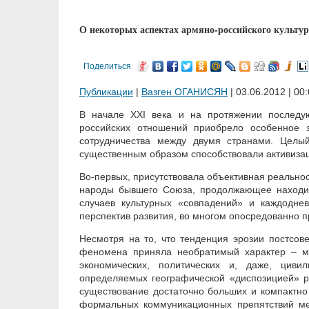
О некоторых аспектах армяно-российского культур
Поделиться
Публикации
|
Вазген ОГАНИСЯН
| 03.06.2012 | 00
В начале XXI века и на протяжении последу
российских отношений приобрело особенное з
сотрудничества между двумя странами. Целы
существенным образом способствовали активизац
Во-первых, присутствовала объективная реально
народы бывшего Союза, продолжающее находить
случаев культурных «совпадений» и каждодне
перспектив развития, во многом опосредованно 
Несмотря на то, что тенденция эрозии постсове
феномена приняла необратимый характер – мег
экономических, политических и, даже, цив
определяемых географической «диспозицией» ре
существование достаточно больших и компактно
формальных коммуникационных препятствий м