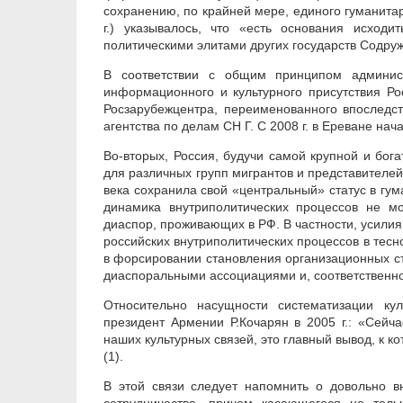
сохранению, по крайней мере, единого гуманита
г.) указывалось, что «есть основания исходи
политическими элитами других государств Содруже
В соответствии с общим принципом админист
информационного и культурного присутствия Ро
Росзарубежцентра, переименованного впоследс
агентства по делам СН Г. С 2008 г. в Ереване нач
Во-вторых, Россия, будучи самой крупной и бо
для различных групп мигрантов и представителей 
века сохранила свой «центральный» статус в гум
динамика внутриполитических процессов не м
диаспор, проживающих в РФ. В частности, усил
российских внутриполитических процессов в тесн
в форсировании становления организационных ст
диаспоральными ассоциациями и, соответственно
Относительно насущности систематизации кул
президент Армении Р.Кочарян в 2005 г.: «Сейч
наших культурных связей, это главный вывод, к 
(1).
В этой связи следует напомнить о довольно в