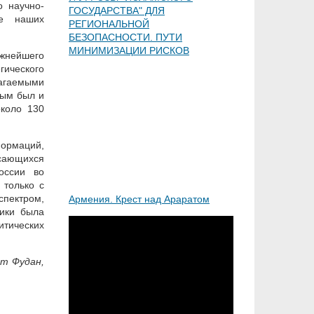
о научно-
ГОСУДАРСТВА" ДЛЯ
ее наших
РЕГИОНАЛЬНОЙ
БЕЗОПАСНОСТИ. ПУТИ
МИНИМИЗАЦИИ РИСКОВ
ажнейшего
ического
агаемыми
ным был и
около 130
ормаций,
сающихся
оссии во
 только с
спектром,
Армения. Крест над Араратом
ики была
итических
ет Фудан,