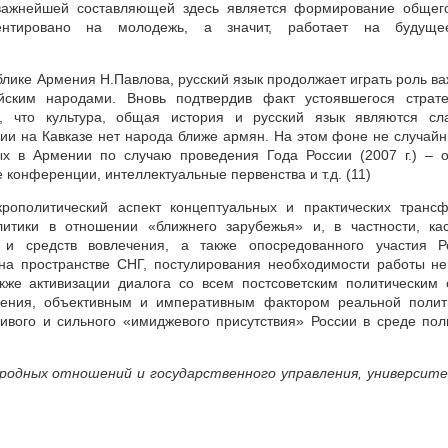
 важнейшей составляющей здесь является формирование общег
иентировано на молодежь, а значит, работает на будущ
блике Армения Н.Павлова, русский язык продолжает играть роль в
ским народами. Вновь подтвердив факт устоявшегося стратег
л, что культура, общая история и русский язык являются сл
ссии на Кавказе нет народа ближе армян. На этом фоне не случай
ых в Армении по случаю проведения Года России (2007 г.) – 
конференции, интеллектуальные первенства и т.д. (11)
ополитический аспект концептуальных и практических трансф
итики в отношении «ближнего зарубежья» и, в частности, ка
и средств вовлечения, а также опосредованного участия Р
на пространстве СНГ, постулирования необходимости работы не
же активизации диалога со всем постсоветским политическим 
рения, объективным и императивным фактором реальной полит
ивого и сильного «имиджевого присутствия» России в среде пол
одных отношений и государственного управления, университ