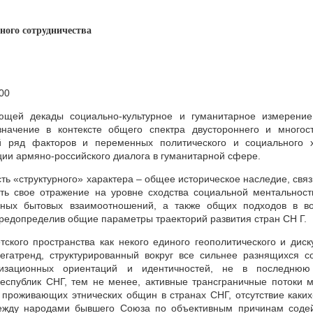
ного сотрудничества
:00
ющей декады социально-культурное и гуманитарное измерение
начение в контексте общего спектра двустороннего и многос
й ряд факторов и переменных политического и социального х
ии армяно-российского диалога в гуманитарной сфере.
сть «структурного» характера – общее историческое наследие, св
 свое отражение на уровне сходства социальной ментальност
вных бытовых взаимоотношений, а также общих подходов в во
предопределив общие параметры траекторий развития стран СН Г.
тского пространства как некого единого геополитического и диск
атренд, структурированный вокруг все сильнее разнящихся с
илизационных ориентаций и идентичностей, не в последнюю
спублик СНГ, тем не менее, активные трансграничные потоки м
 проживающих этнических общин в странах СНГ, отсутствие каких
ежду народами бывшего Союза по объективным причинам содей