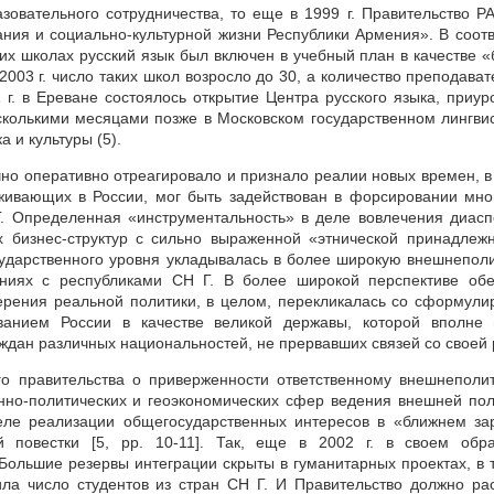
азовательного сотрудничества, то еще в 1999 г. Правительство Р
ния и социально-культурной жизни Республики Армения». В соотв
х школах русский язык был включен в учебный план в качестве «
2003 г. число таких школ возросло до 30, а количество преподават
 г. в Ереване состоялось открытие Центра русского языка, приур
есколькими месяцами позже в Московском государственном лингви
 и культуры (5).
чно оперативно отреагировало и признало реалии новых времен, в
живающих в России, мог быть задействован в форсировании мн
Г. Определенная «инструментальность» в деле вовлечения диас
х бизнес-структур с сильно выраженной «этнической принадлеж
ударственного уровня укладывалась в более широкую внешнепол
ниях с республиками СН Г. В более широкой перспективе обе
ерения реальной политики, в целом, перекликалась со сформул
ванием России в качестве великой державы, которой вполне 
ждан различных национальностей, не прервавших связей со своей 
го правительства о приверженности ответственному внешнеполи
енно-политических и геоэкономических сфер ведения внешней пол
еле реализации общегосударственных интересов в «ближнем за
й повестки [5, рр. 10-11]. Так, еще в 2002 г. в своем обр
ольшие резервы интеграции скрыты в гуманитарных проектах, в 
ла число студентов из стран СН Г. И Правительство должно ра