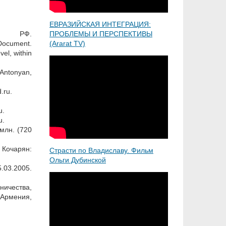
ЕВРАЗИЙСКАЯ ИНТЕГРАЦИЯ:
ИД РФ.
ПРОБЛЕМЫ И ПЕРСПЕКТИВЫ
Document.
(Ararat TV)
l, within
.Antonyan,
.ru.
u.
u.
млн. (720
 Кочарян:
Страсти по Владиславу. Фильм
Ольги Дубинской
005.
ичества,
-Армения,