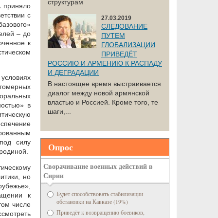
структурам
А приняло
етствии с
27.03.2019
базового»
СЛЕДОВАНИЕ
елей – до
ПУТЕМ
оченное к
ГЛОБАЛИЗАЦИИ
стическом
ПРИВЕДЁТ
РОССИЮ И АРМЕНИЮ К РАСПАДУ
И ДЕГРАДАЦИИ
 условиях
В настоящее время выстраивается
огомерных
диалог между новой армянской
поральных
властью и Россией. Кроме того, те
ностью» в
шаги,...
итическую
спечение
ированным
под силу
Опрос
родиной.
Сворачивание военных действий в
тическому
Сирии
итики, но
рубежье»,
Будет способствовать стабилизации
ащении к
обстановки на Кавказе (19%)
том числе
Приведёт к возвращению боевиков,
ссмотреть