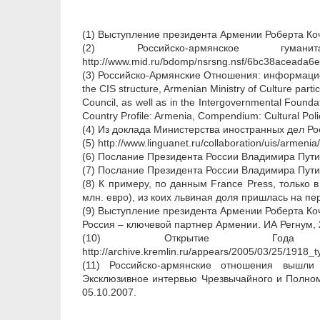
(1) Выступление президента Армении Роберта Коч
(2) Российско-армянское гума
http://www.mid.ru/bdomp/nsrsng.nsf/6bc38acea
(3) Российско-Армянские Отношения: информацион
the CIS structure, Armenian Ministry of Culture parti
Council, as well as in the Intergovernmental Founda
Country Profile: Armenia, Compendium: Cultural Pol
(4) Из доклада Министерства иностранных дел Ро
(5) http://www.linguanet.ru/collaboration/uis/armeni
(6) Послание Президента России Владимира Пути
(7) Послание Президента России Владимира Пути
(8) К примеру, по данным France Press, только 
млн. евро), из коих львиная доля пришлась на пер
(9) Выступление президента Армении Роберта Коч
Россия – ключевой партнер Армении. ИА Регнум, 
(10) Открытие Года
http://archive.kremlin.ru/appears/2005/03/25/1918
(11) Российско-армянские отношения вышли 
Эксклюзивное интервью Чрезвычайного и Полно
05.10.2007.