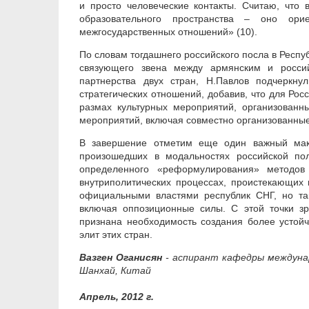
и просто человеческие контакты. Считаю, что
образовательного пространства – оно ор
межгосударственных отношений» (10).
По словам тогдашнего российского посла в Респу
связующего звена между армянским и россий
партнерства двух стран, Н.Павлов подчеркну
стратегических отношений, добавив, что для Ро
размах культурных мероприятий, организованн
мероприятий, включая совместно организованные 
В завершение отметим еще один важный макр
произошедших в модальностях российской пол
определенного «реформулирования» методов 
внутриполитических процессах, проистекающих 
официальными властями республик СНГ, но так
включая оппозиционные силы. С этой точки з
признана необходимость создания более устойч
элит этих стран.
Вазген Оганисян
- аспирант кафедры междунар
Шанхай, Китай
Апрель, 2012 г.