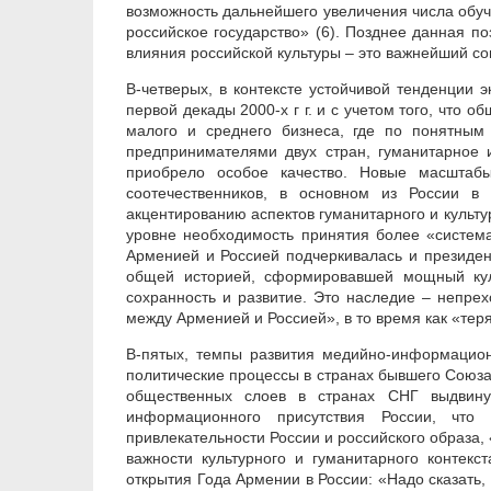
возможность дальнейшего увеличения числа обуча
российское государство» (6). Позднее данная по
влияния российской культуры – это важнейший со
В-четверых, в контексте устойчивой тенденции 
первой декады 2000-х г г. и с учетом того, что
малого и среднего бизнеса, где по понятны
предпринимателями двух стран, гуманитарное 
приобрело особое качество. Новые масштаб
соотечественников, в основном из России в
акцентированию аспектов гуманитарного и культ
уровне необходимость принятия более «система
Арменией и Россией подчеркивалась и президен
общей историей, сформировавшей мощный куль
сохранность и развитие. Это наследие – непре
между Арменией и Россией», в то время как «теря
В-пятых, темпы развития медийно-информацион
политические процессы в странах бывшего Союз
общественных слоев в странах СНГ выдвин
информационного присутствия России, что
привлекательности России и российского образа,
важности культурного и гуманитарного контекс
открытия Года Армении в России: «Надо сказать,