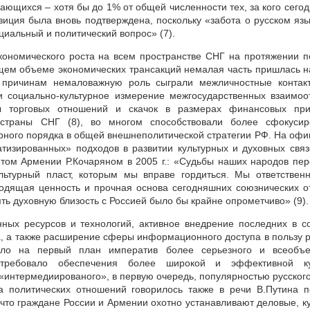
ющихся – хотя бы до 1% от общей численности тех, за кого сегод
зиция была вновь подтверждена, поскольку «забота о русском язы
циальный и политический вопрос» (7).
экономического роста на всем пространстве СНГ на протяжении п
 общем объеме экономических трансакций немалая часть пришлась н
м причинам немаловажную роль сыграли межличностные контак
и социально-культурное измерение межгосударственных взаимо
ы торговых отношений и скачок в размерах финансовых при
 страны СНГ (8), во многом способствовали более сфокусир
урного порядка в общей внешнеполитической стратегии РФ. На оф
тизированных» подходов в развитии культурных и духовных свя
том Армении Р.Кочаряном в 2005 г.: «Судьбы наших народов пе
турный пласт, которым мы вправе гордиться. Мы ответственн
ходящая ценность и прочная основа сегодняшних союзнических 
ть духовную близость с Россией было бы крайне опрометчиво» (9).
ных ресурсов и технологий, активное внедрение последних в с
а, а также расширение сферы информационного доступа в пользу 
уло на первый план императив более серьезного и всеобъ
 требовало обеспечения более широкой и эффективной ку
 «интермедиированого», в первую очередь, популярностью русского
та политических отношений говорилось также в речи В.Путина 
 что граждане России и Армении охотно устанавливают деловые, к