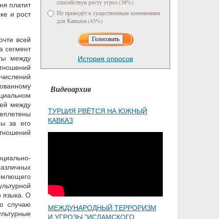
способствуя росту угроз (38%)
ня платит
Не приведёт к существенным изменениям
ке и рост
для Кавказа (43%)
очти всей
а сегмент
ты между
История опросов
отношений
числений
ованному
Видеоархив
ициальном
зей между
ТУРЦИЯ РВЁТСЯ НА ЮЖНЫЙ
реплетены
КАВКАЗ
ы за его
отношений
оциально-
различных
емлющего
льтурной
 языка. О
по случаю
МЕЖДУНАРОДНЫЙ ТЕРРОРИЗМ
ультурные
И УГРОЗЫ "ИСЛАМСКОГО