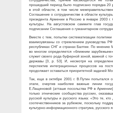
сотрудничества, причем касающегося не толь
прошедший период было подписано порядка 20 р
в этой области, в том числе межправительстве
Соглашение о сотрудничестве в области культуры
президента Армении в Россию в январе 2003 г.
культуры. На августовском саммите глав госу
подписании Соглашения о гуманитарном сотрудни
Вместе с тем, попытки систематизации политики
взаимоувязаны со стремлением руководства РФ 
республиках СНГ и странах Балтии. По мнению М
во многом определяется «ближним зарубежьем»,
служит своего рода буферной зоной, важной с то
державы [3, p. 53]. И, несмотря на определен
перспектив интеграционных процессов на пост
продолжает оставаться приоритетной задачей Мос
Так, еще в октябре 2001 г. В.Путин попыталс
этапе, очертив наиболее важные линии госу
Е.Лащеновой (атташе посольства РФ в Армении)
только этнические сообщества русских, оказавш
русской культуры и русского языка: «Это те, к
соотечественников за рубежом, поскольку подде
культурно-информационного стратума, русского язы