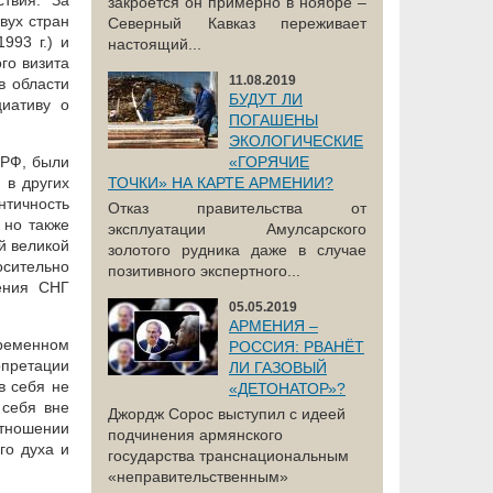
ствия. За
закроется он примерно в ноябре –
вух стран
Северный Кавказ переживает
993 г.) и
настоящий...
го визита
11.08.2019
в области
БУДУТ ЛИ
циативу о
ПОГАШЕНЫ
ЭКОЛОГИЧЕСКИЕ
 РФ, были
«ГОРЯЧИЕ
 в других
ТОЧКИ» НА КАРТЕ АРМЕНИИ?
нтичность
Отказ правительства от
 но также
эксплуатации Амулсарского
й великой
золотого рудника даже в случае
осительно
позитивного экспертного...
ления СНГ
05.05.2019
АРМЕНИЯ –
временном
РОССИЯ: РВАНЁТ
претации
ЛИ ГАЗОВЫЙ
в себя не
«ДЕТОНАТОР»?
 себя вне
Джордж Сорос выступил с идеей
отношении
подчинения армянского
го духа и
государства транснациональным
«неправительственным»