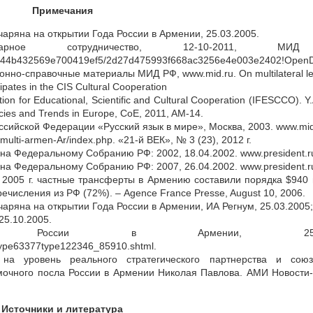
Примечания
аряна на открытии Года России в Армении, 25.03.2005.
нитарное сотрудничество, 12-10-2011, М
da6e44b432569e700419ef5/2d27d475993f668ac3256e4e003e2402!Open
но-справочные материалы МИД РФ, www.mid.ru. On multilateral leve
cipates in the CIS Cultural Cooperation
tion for Educational, Scientific and Cultural Cooperation (IFESCCO). Y
icies and Trends in Europe, CoE, 2011, AM-14.
ссийской Федерации «Русский язык в мире», Москва, 2003. www.mid
a/multi-armen-Ar/index.php. «21-й ВЕК», № 3 (23), 2012 г.
на Федеральному Собранию РФ: 2002, 18.04.2002. www.president.r
на Федеральному Собранию РФ: 2007, 26.04.2002. www.president.r
в 2005 г. частные трансферты в Армению составили порядка $940 
ечисления из РФ (72%). – Agence France Presse, August 10, 2006.
аряна на открытии Года России в Армении, ИА Регнум, 25.03.2005;
25.10.2005.
 России в Армении, 25.03.2
_type63377type122346_85910.shtml.
на уровень реального стратегического партнерства и союзн
мочного посла России в Армении Николая Павлова. АМИ Новости
Источники и литература