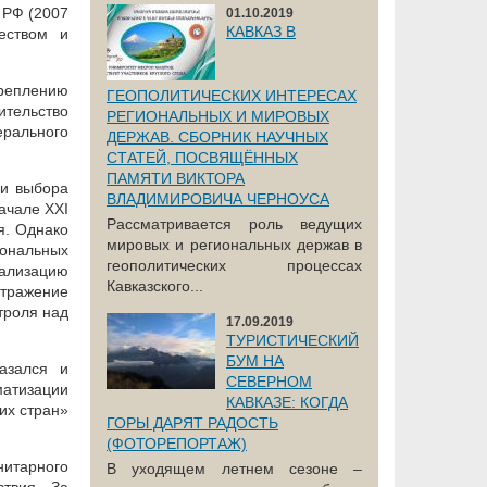
 РФ (2007
01.10.2019
КАВКАЗ В
ществом и
реплению
ГЕОПОЛИТИЧЕСКИХ ИНТЕРЕСАХ
ительство
РЕГИОНАЛЬНЫХ И МИРОВЫХ
ерального
ДЕРЖАВ. СБОРНИК НАУЧНЫХ
СТАТЕЙ, ПОСВЯЩЁННЫХ
ПАМЯТИ ВИКТОРА
ми выбора
ВЛАДИМИРОВИЧА ЧЕРНОУСА
ачале XXI
Рассматривается роль ведущих
я. Однако
мировых и региональных держав в
иональных
геополитических процессах
нализацию
Кавказского...
отражение
троля над
17.09.2019
ТУРИСТИЧЕСКИЙ
БУМ НА
азался и
СЕВЕРНОМ
матизации
КАВКАЗЕ: КОГДА
их стран»
ГОРЫ ДАРЯТ РАДОСТЬ
(ФОТОРЕПОРТАЖ)
нитарного
В уходящем летнем сезоне –