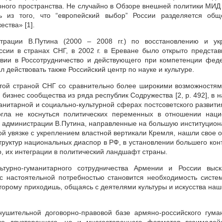
рного пространства. Не случайно в Обзоре внешней политики МИД
ть из того, что “европейский выбор” России разделяется об
ства» [1].
рации В.Путина (2000 – 2008 гг.) по восстановлению и ук
ссии в странах СНГ, в 2002 г. в Ереване было открыто представ
твии в Россотрудничество и действующего при компетенции фед
ал действовать также Российский центр по науке и культуре.
гатой страной СНГ со сравнительно более широкими возможностя
бизнес сообщества из ряда республик Содружества [2, p. 492], в н
анитарной и социально-культурной сферах постсоветского развити
огла не коснуться политических переменных в отношении нац
ия администрации В.Путина, направленные на большую институцио
ой увязке с укреплением властной вертикали Кремля, нашли свое 
руктур национальных диаспор в РФ, в установлении большего кон
, их интеграции в политический ландшафт страны.
ьтурно-гуманитарного сотрудничества Армении и России выск
ас настоятельной потребностью становится необходимость систе
которому приходишь, общаясь с деятелями культуры и искусства наш
нушительной договорно-правовой базе армяно-российского гума