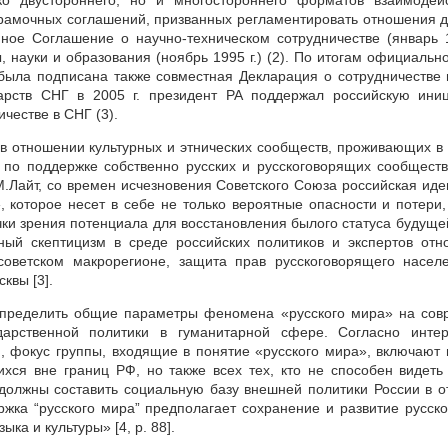
ко двустороннего, но и многостороннего форматов взаимодей
амочных соглашений, призванных регламентировать отношения д
нное Соглашение о научно-техническом сотрудничестве (январь 1
, науки и образования (ноябрь 1995 г.) (2). По итогам официально
 была подписана также совместная Декларация о сотрудничестве 
дарств СНГ в 2005 г. президент РА поддержал российскую ини
честве в СНГ (3).
 в отношении культурных и этнических сообществ, проживающих в
по поддержке собственно русских и русскоговорящих сообществ
.Лайт, со времен исчезновения Советского Союза российская иде
 которое несет в себе не только вероятные опасности и потери,
чки зрения потенциала для восстановления былого статуса будуще
ный скептицизм в среде российских политиков и экспертов отн
советском макрорегионе, защита прав русскоговорящего насе
квы [3].
я определить общие параметры феномена «русского мира» на со
дарственной политики в гуманитарной сфере. Согласно интер
, фокус группы, входящие в понятие «русского мира», включают 
ихся вне границ РФ, но также всех тех, кто не способен видеть
то должны составить социальную базу внешней политики России в 
ржка “русского мира” предполагает сохранение и развитие русско
ка и культуры» [4, p. 88].