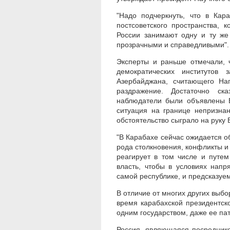
"Надо подчеркнуть, что в Ка
постсоветского пространства, 
России занимают одну и ту же
прозрачными и справедливыми".
Эксперты и раньше отмечали, ч
демократических институтов
Азербайджана, считающего На
раздражение. Достаточно ск
наблюдатели были объявлены Б
ситуация на границе непризна
обстоятельство сыграло на руку 
"В Карабахе сейчас ожидается о
рода столкновения, конфликты и 
реагирует в том числе и путе
власть, чтобы в условиях напр
самой республике, и предсказуе
В отличие от многих других выбо
время карабахской президентск
одним государством, даже ее па
Россия, являющаяся посреднико