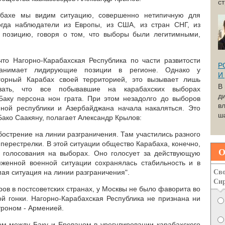
с
рабахе мы видим ситуацию, совершенно нетипичную для
когда наблюдатели из Европы, из США, из стран СНГ, из
 позицию, говоря о том, что выборы были легитимными,
то Нагорно-Карабахская Республика по части развитости
Р
 занимает лидирующие позиции в регионе. Однако у
И
горный Карабах своей территорией, это вызывает лишь
В
азать, что все побывавшие на карабахских выборах
д
аку персона нон грата. При этом незадолго до выборов
вл
нной республики и Азербайджана начала накаляться. Это
ша
Бако Саакяну, полагает Александр Крылов:
бострение на линии разграничения. Там участились разного
перестрелки. В этой ситуации общество Карабаха, конечно,
О
м голосования на выборах. Оно голосует за действующую
яженной военной ситуации сохранялась стабильность и в
Сво
мая ситуация на линии разграничения".
Си
ров в постсоветских странах, у Москвы не было фаворита во
ой гонки. Нагорно-Карабахская Республика не признана ни
троном - Арменией.
м между Баку и Ереваном в урегулировании карабахского