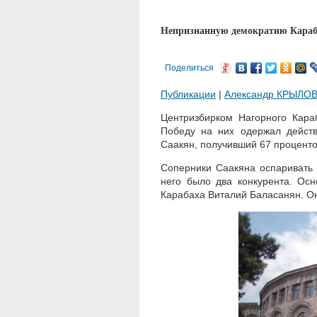
Непризнанную демократию Караб
Поделиться
Публикации
|
Александр КРЫЛО
Центризбирком Нагорного Кара
Победу на них одержал действ
Саакян, получивший 67 проценто
Соперники Саакяна оспаривать 
него было два конкурента. Ос
Карабаха Виталий Баласанян. Он