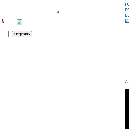
Г
Р
Б
М
А