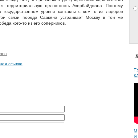
ет территориальную целостность Азербайджана. Поэтому
 государственном уровне контакты с кем-то из лидеров
той связи победа Саакяна устраивает Москву в той же
обеда кого-то из его соперников.
раво
В
ная ссылка
Т
К
М
И