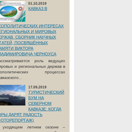
01.10.2019
КАВКАЗ В
ЕОПОЛИТИЧЕСКИХ ИНТЕРЕСАХ
ЕГИОНАЛЬНЫХ И МИРОВЫХ
ЕРЖАВ. СБОРНИК НАУЧНЫХ
ТАТЕЙ, ПОСВЯЩЁННЫХ
АМЯТИ ВИКТОРА
ЛАДИМИРОВИЧА ЧЕРНОУСА
ассматривается роль ведущих
ировых и региональных держав в
еополитических процессах
вказского...
17.09.2019
ТУРИСТИЧЕСКИЙ
БУМ НА
СЕВЕРНОМ
КАВКАЗЕ: КОГДА
ОРЫ ДАРЯТ РАДОСТЬ
ФОТОРЕПОРТАЖ)
 уходящем летнем сезоне –