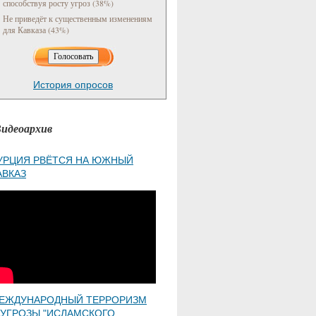
способствуя росту угроз (38%)
Не приведёт к существенным изменениям
для Кавказа (43%)
История опросов
идеоархив
УРЦИЯ РВЁТСЯ НА ЮЖНЫЙ
АВКАЗ
ЕЖДУНАРОДНЫЙ ТЕРРОРИЗМ
 УГРОЗЫ "ИСЛАМСКОГО