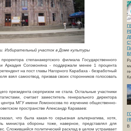
Г
Р
Д
С
П
. Избирательный участок в Доме культуры
В
 проректора степанакертского филиала Государственного
Р
ии Аркадия Согомоняна - поддержали менее 1 процента
м
ретендент на пост главы Нагорного Карабаха - безработный
г
юля взял самоотвод, призвав своих сторонников голосовать
Ка
щего президента сюрпризом не стала. Остальные участники
татистами, считает заместитель генерального директора
 центра МГУ имени Ломоносова по изучению общественно-
советском пространстве Александр Караваев:
Г
казал, что была какая-то серьезная альтернатива, хотя,
(
ль министра обороны тоже, наверное, представлял для
В
ес. Сложившийся политический расклад в целом устраивает