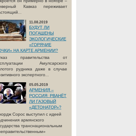
акроется он примерно в ноябре –
еверный Кавказ переживает
астоящий...
11.08.2019
БУДУТ ЛИ
ПОГАШЕНЫ
ЭКОЛОГИЧЕСКИЕ
«ГОРЯЧИЕ
ОЧКИ» НА КАРТЕ АРМЕНИИ?
тказ правительства от
ксплуатации Амулсарского
олотого рудника даже в случае
зитивного экспертного...
05.05.2019
АРМЕНИЯ –
РОССИЯ: РВАНЁТ
ЛИ ГАЗОВЫЙ
«ДЕТОНАТОР»?
жордж Сорос выступил с идеей
одчинения армянского
осударства транснациональным
неправительственным»