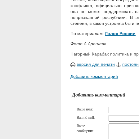
конфликта, официально призна
она не может поддерживать на
непризнанной республики. В э
степени, в какой устроила бы и п
По материалам:
Голос России
Фото А.Арешева
Нагорный Карабах
политика и п
версия для печати
постоян
Добавить комментарий
Добавить комментарий
Ваше имя:
Ваш E-mail:
Ваше
сообщение: