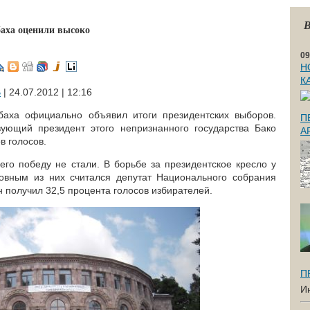
В
аха оценили высоко
09
Н
К
В
| 24.07.2012 | 12:16
баха официально объявил итоги президентских выборов.
П
ующий президент этого непризнанного государства Бако
А
в голосов.
его победу не стали. В борьбе за президентское кресло у
новным из них считался депутат Национального собрания
 получил 32,5 процента голосов избирателей.
П
И