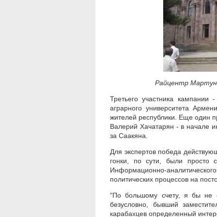
Райцентр Мартуни
Третьего участника кампании -
аграрного университета Армен
жителей республики. Еще один п
Валерий Хачатарян - в начале и
за Саакяна.
Для экспертов победа действую
гонки, по сути, были просто с
Информационно-аналитического
политических процессов на пост
"По большому счету, я бы не с
безусловно, бывший заместите
карабахцев определенный интер