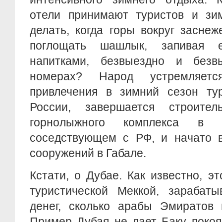
отели принимают туристов и зи
делать, когда горы вокруг засне
поглощать шашлык, запивая е
напитками, безвыездно и безв
номерах? Народ устремляет
привлечения в зимний сезон тур
России, завершается строител
горнолыжного комплекса в Г
соседствующем с РФ, и начато в
сооружений в Габале.
Кстати, о Дубае. Как известно, э
туристической Меккой, зарабат
денег, сколько арабы Эмиратов 
Пример Дубая не дает Баку покоя