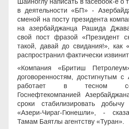
Шаиноглу написать в facebook-е о 
в деятельности «БП» - Азербайд
сменой на посту президента комп
на азербайджанца Рашида Джава
свой пост фразой «Президент ск
такой, давай до свидания!», как
распространил фактически извинит
«Компания «Бритиш Петролеум
договоренностям, достигнутым с
работает в тесном сот
Госнефтекомпанией Азербайджана
сроки стабилизировать добычу
«Азери-Чираг-Гюнешли», - сказа
Тамам Баятлы агентству «Туран».