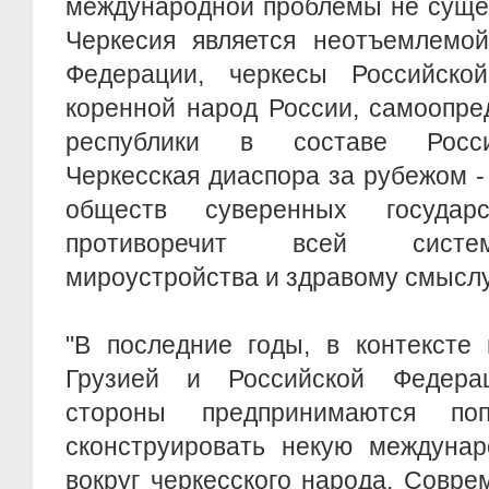
международной проблемы не сущес
Черкесия является неотъемлемой
Федерации, черкесы Российско
коренной народ России, самоопр
республики в составе Росси
Черкесская диаспора за рубежом 
обществ суверенных государ
противоречит всей систе
мироустройства и здравому смыслу
"В последние годы, в контексте
Грузией и Российской Федерац
стороны предпринимаются поп
сконструировать некую междунар
вокруг черкесского народа. Совр