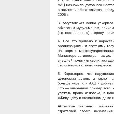
2. Поворотной точкой стали собы
ААЦ назначила духовного наста
выполнять обязательства, пре
2005 г.
3. Августовская война ускорил
абхазским мусульманам, причем
(т.е. постороннюю) сторону, не
4. Все это привело к нараст
организациями и светскими гос
на нормы межгосударственны
Министерства иностранных дел 
внешней политики своих государ
своих национальных интересов.
5. Характерно, что нарушени
автономии армян, а также на
больше укрепили ААЦ и Диянет
Это — очередной пример того, к
уважать права человека, в на
«Живущему в стеклянном доме не
Абхазские мегрелы, лишенны
стратегией своего выживани