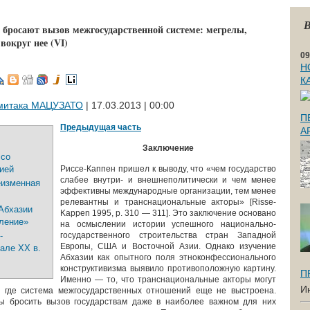
В
бросают вызов межгосударственной системе: мегрелы,
вокруг нее (VI)
09
Н
К
митака МАЦУЗАТО
| 17.03.2013 | 00:00
П
Предыдущая часть
А
Заключение
 со
ией
Риссе-Каппен пришел к выводу, что «чем государство
слабее внутри- и внешнеполитически и чем менее
еизменная
эффективны международные организации, тем менее
релевантны и транснациональные акторы» [Risse-
Абхазии
Kappen 1995, p. 310 — 311]. Это заключение основано
пление»
на осмыслении истории успешного национально-
-
государственного строительства стран Западной
Европы, США и Восточной Азии. Однако изучение
але ХХ в.
Абхазии как опытного поля этноконфессионального
конструктивизма выявило противоположную картину.
П
Именно — то, что транснациональные акторы могут
И
, где система межгосударственных отношений еще не выстроена.
ы бросить вызов государствам даже в наиболее важном для них