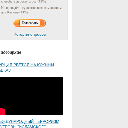
способствуя росту угроз (38%)
Не приведёт к существенным изменениям
для Кавказа (43%)
История опросов
идеоархив
УРЦИЯ РВЁТСЯ НА ЮЖНЫЙ
АВКАЗ
ЕЖДУНАРОДНЫЙ ТЕРРОРИЗМ
 УГРОЗЫ "ИСЛАМСКОГО