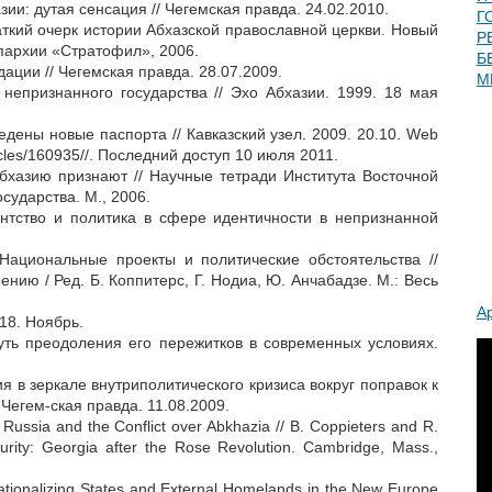
и: дутая сенсация // Чегемская правда. 24.02.2010.
Г
ткий очерк истории Абхазской православной церкви. Новый
Р
пархии «Стратофил», 2006.
Б
ации // Чегемская правда. 28.07.2009.
М
непризнанного государства // Эхо Абхазии. 1999. 18 мая
едены новые паспорта // Кавказский узел. 2009. 20.10. Web
rticles/160935//. Последний доступ 10 июля 2011.
хазию признают // Научные тетради Института Восточной
сударства. М., 2006.
нтство и политика в сфере идентичности в непризнанной
Национальные проекты и политические обстоятельства //
ению / Ред. Б. Коппитерс, Г. Нодиа, Ю. Анчабадзе. М.: Весь
А
18. Ноябрь.
уть преодоления его пережитков в современных условиях.
 в зеркале внутриполитического кризиса вокруг поправок к
/ Чегем-ская правда. 11.08.2009.
Russia and the Conflict over Abkhazia // B. Coppieters and R.
rity: Georgia after the Rose Revolution. Cambridge, Mass.,
Nationalizing States and External Homelands in the New Europe