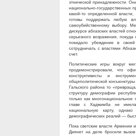
этнической принадлежности. Они
национально-государственных п
какой-то определенной власти,
готовы поддержать любую в
самоубийственному выбору. Ме
дискурсе абхазских властей отно
серьезного возражения, покуда 
покидало убеждение в своей
сотрудничать с властями Абхаз
счет.
Политические игры вокруг ме
продемонстрировали, что оф
конструктивисты и инстру
общеполитической конъюнктуры 
Гальского района то «превращал
структуру демографии республ
только как многонациональное 
главе с Хаджимба не имела 
национальную карту, однак
демографических реалий — быстр
Пока светские власти Армении 
Диянет на деле бросили вызов