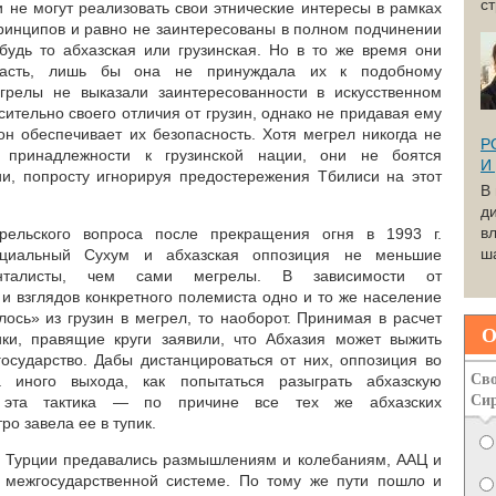
с
 не могут реализовать свои этнические интересы в рамках
ринципов и равно не заинтересованы в полном подчинении
 будь то абхазская или грузинская. Но в то же время они
ласть, лишь бы она не принуждала их к подобному
грелы не выказали заинтересованности в искусственном
сительно своего отличия от грузин, однако не придавая ему
он обеспечивает их безопасность. Хотя мегрел никогда не
Р
 принадлежности к грузинской нации, они не боятся
И
ии, попросту игнорируя предостережения Тбилиси на этот
В
д
вл
грельского вопроса после прекращения огня в 1993 г.
ша
ициальный Сухум и абхазская оппозиция не меньшие
менталисты, чем сами мегрелы. В зависимости от
и взглядов конкретного полемиста одно и то же население
ось» из грузин в мегрел, то наоборот. Принимая в расчет
О
ики, правящие круги заявили, что Абхазия может выжить
государство. Дабы дистанцироваться от них, оппозиция во
Сво
иного выхода, как попытаться разыграть абхазскую
Си
о эта тактика — по причине все тех же абхазских
о завела ее в тупик.
и Турции предавались размышлениям и колебаниям, ААЦ и
 межгосударственной системе. По тому же пути пошло и