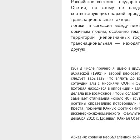
Российское светское государс
Осетии, но этому не следо
соответствующих епархий юрисди
транснациональные акторы — 
логики, и согласия между ним
обычным людям, особенно тем, 
территорий (непризнанных го
транснациональная — находят
другую.
(30) В числе прочего я имею в ви
абхазской (1992) и второй юго-осе
следует забывать, что вплоть до в
сотрудничали с миссиями ООН и ОБ
(которая находится в оппозиции к а
делала все возможное, чтобы ослаби
замечает стягивания «около 40» груз
осетины справедливо потребовали, 
Креста, покинули Южную Осетию (Инт
инженерно-экономического факульт
декабря 2010 г., Цхинвал, Южная Осет
Абхазия: хроника необъявленной войны.