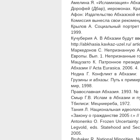
Амелина Я. «Исламизация» Абхази
Дорофей (Дбар), иеромонах. Кра
Афон: Издательство Абхазской е
Комиссия вынесла свои рекоменд
Крылов А. Социальный портрет 
1999.
Кучуберия А. В Абхазии будут вв
http://abkhasia.kavkaz-uzel.ru/ a
Маркедонов С. Непризнанную Аб
Европы. Вып. 1. Непризнанные го
Мацузато К. Патронное президе
Абхазии // Асta Eurasica. 2006. 4.
Нодиа Г. Конфликт в Абхазии: 
Грузины и абхазы: Путь к примир
мир, 1998.
Православная Абхазия. 1993. № 
Смыр Г.В. Ислам в Абхазии и п
Тбилиси: Мецниереба, 1972.
Тания Л. Национальная идеология
«Закону о гражданстве 2005 г.» /
Antonenko O. Frozen Uncertainty: 
Legvold, eds. Statehood and Secu
2005.
Brubaker R. National Minorities, 