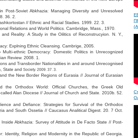
y in Post-Soviet Abkhazia: Managing Diversity and Unresolved
Е
8. 36. 2.
П
shkortostan // Ethnic and Racial Stadies. 1999. 22. 3.
(A
onal Relations and World Politics. Cambridge, Mass., 1970.
and Reality: A Study in the Oilitics of Reconstrucyion. N. Y.,
cy: Explning Ethnic Cleansing. Cambrige, 2005.
 Multi-ethnic Democracy: Domestic Politics in Unrecognized
sian Review. 2008. 1.
ions and Transborder Nationalities in and around Unrecognised
n, State and
Society. 2009. 37. 3.
 and the New Border Regions of Eurasia // Journal of Eurasian
d the Orthodox World: Official Churches, the Greek Old
С
alled Alan Diocese // Journal of Church and State. 2010b. 52.
О
ence and Defiance: Strategies for Survival of the Orthodox
ia and South Ossetia // Caucasus Analitical Digest. 20. 7 Oct.
 Inside Abkhazia: Survey of Attitude in De Facto State // Post-
 Identity, Religion and Modernity in the Republic of Georgia.