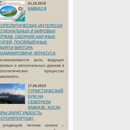
01.10.2019
КАВКАЗ В
ЕОПОЛИТИЧЕСКИХ ИНТЕРЕСАХ
ЕГИОНАЛЬНЫХ И МИРОВЫХ
ЕРЖАВ. СБОРНИК НАУЧНЫХ
ТАТЕЙ, ПОСВЯЩЁННЫХ
АМЯТИ ВИКТОРА
ЛАДИМИРОВИЧА ЧЕРНОУСА
ассматривается роль ведущих
ировых и региональных держав в
еополитических процессах
вказского...
17.09.2019
ТУРИСТИЧЕСКИЙ
БУМ НА
СЕВЕРНОМ
КАВКАЗЕ: КОГДА
ОРЫ ДАРЯТ РАДОСТЬ
ФОТОРЕПОРТАЖ)
 уходящем летнем сезоне –