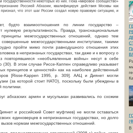
и государственности некоторых из них. Пока «мировое сообщество»
 признание Россией Абхазии, квалифицируя действия Москвы как
признал, что этот шаг России создал новую правовую ситуацию, и
ет, будто взаимоотношения по линии государство –
Г
т нулевую результативность. Правда, транснациональные
Р
 принципы межгосударственных отношений, однако тем
Д
 совершенные межгосударственными институтами, такими
С
рудно пройти мимо почти равнодушного отношения этих
П
еловека в непризнаных государствах, так даже и к вопросу о
В
 повторявшиеся «необъявленные войны» несут в себе
Р
 (30). В этом случае Риссе-Каппен справедливо указывает
м
ых принципов и ценностей» как на наиболее действенный
г
оров [Risse-Kappen 1995, p. 309]. ААЦ и Диянет могли
Ка
узии (за которой стоит НАТО), поскольку были убеждены в
 политики.
уг абхазских армян и мусульман развивались по схожим
Диянет и российский Совет муфтиев) не могли оставаться
Г
своих единоверцев в непризнанных государствах, но долго
(
и вызов нормам межгосударственных отношений.
В