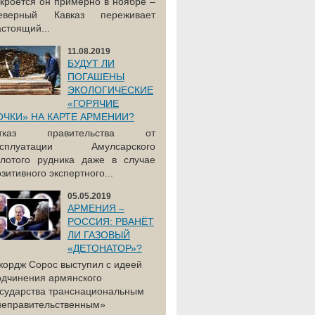
акроется он примерно в ноябре –
еверный Кавказ переживает
астоящий...
11.08.2019
БУДУТ ЛИ
ПОГАШЕНЫ
ЭКОЛОГИЧЕСКИЕ
«ГОРЯЧИЕ
ОЧКИ» НА КАРТЕ АРМЕНИИ?
тказ правительства от
ксплуатации Амулсарского
олотого рудника даже в случае
зитивного экспертного...
05.05.2019
АРМЕНИЯ –
РОССИЯ: РВАНЁТ
ЛИ ГАЗОВЫЙ
«ДЕТОНАТОР»?
жордж Сорос выступил с идеей
одчинения армянского
осударства транснациональным
неправительственным»