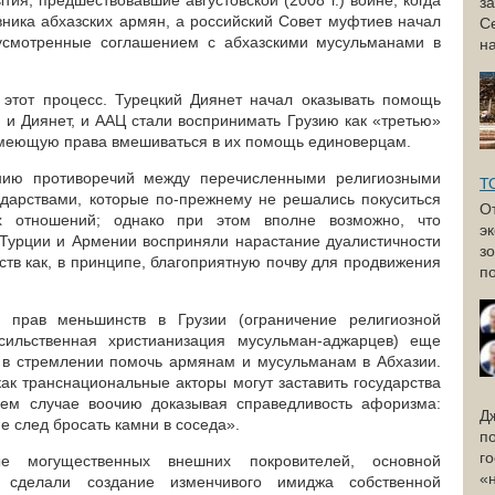
тия, предшествовавшие августовской (2008 г.) войне, когда
з
вника абхазских армян, а российский Совет муфтиев начал
С
дусмотренные соглашением с абхазскими мусульманами в
н
а этот процесс. Турецкий Диянет начал оказывать помощь
 и Диянет, и ААЦ стали воспринимать Грузию как «третью»
 имеющую права вмешиваться в их помощь единоверцам.
анию противоречий между перечисленными религиозными
Т
ударствами, которые по-прежнему не решались покуситься
О
х отношений; однако при этом вполне возможно, что
э
Турции и Армении восприняли нарастание дуалистичности
з
ств как, в принципе, благоприятную почву для продвижения
по
я прав меньшинств в Грузии (ограничение религиозной
сильственная христианизация мусульман-аджарцев) еще
 в стремлении помочь армянам и мусульманам в Абхазии.
ак транснациональные акторы могут заставить государства
шем случае воочию доказывая справедливость афоризма:
Д
 след бросать камни в соседа».
п
г
е могущественных внешних покровителей, основной
«
я сделали создание изменчивого имиджа собственной