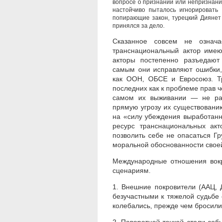
вопросе о признании или непризнани
настойчиво пыталось игнорировать
попирающие закон, турецкий Диянет 
принялся за дело.
Сказанное совсем не означа
транснациональный актор имею
акторы постепенно разъедают
самым они исправляют ошибки,
как ООН, ОБСЕ и Евросоюз. Т
последних как к проблеме прав ч
самом их выживании — не раз
прямую угрозу их существованию
на «силу убеждения выработанн
ресурс транснациональных акт
позволить себе не опасаться Гр
моральной обоснованности своей
Международные отношения вокр
сценариям.
1. Внешние покровители (ААЦ, 
безучастными к тяжелой судьбе 
колебались, прежде чем бросил