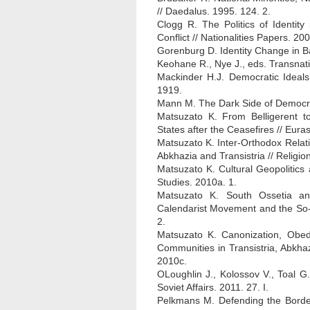
// Daedalus. 1995. 124. 2.
Clogg R. The Politics of Identit
Conflict // Nationalities Papers. 200
Gorenburg D. Identity Change in Ba
Keohane R., Nye J., eds. Transnati
Mackinder H.J. Democratic Ideals 
1919.
Mann M. The Dark Side of Democra
Matsuzato K. From Belligerent to
States after the Ceasefires // Eura
Matsuzato K. Inter-Orthodox Relat
Abkhazia and Transistria // Religio
Matsuzato K. Cultural Geopolitics
Studies. 2010a. 1.
Matsuzato K. South Ossetia an
Calendarist Movement and the So-c
2.
Matsuzato K. Canonization, Obedi
Communities in Transistria, Abkhaz
2010c.
OLoughlin J., Kolossov V., Toal G.
Soviet Affairs. 2011. 27. I.
Pelkmans M. Defending the Border: