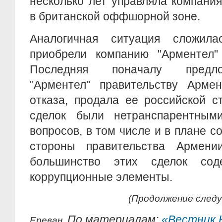
несколько лет управляла компани
в британской оффшорной зоне.
Аналогичная ситуация сложила
приобрели компанию "Арментел" 
Последняя поначалу предло
"Арментел" правительству Арме
отказа, продала ее российской с
сделок были нетранспарентным
вопросов, в том числе и в плане с
стороны правительства Армени
большинство этих сделок со
коррупционные элементы.
(Продолжение след
По материалам:
«Вестник 
Ереван.