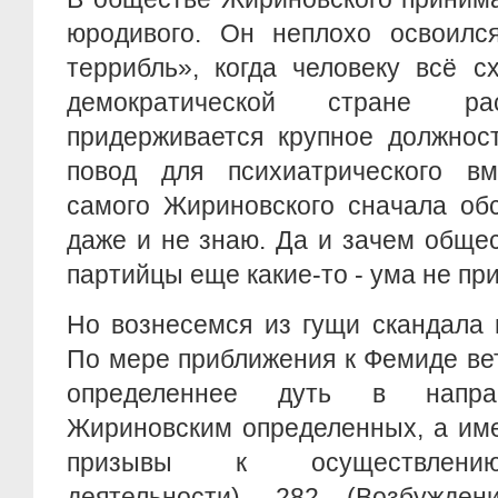
юродивого. Он неплохо освоилс
террибль», когда человеку всё с
демократической стране рас
придерживается крупное должнос
повод для психиатрического в
самого Жириновского сначала об
даже и не знаю. Да и зачем обще
партийцы еще какие-то - ума не пр
Но вознесемся из гущи скандала 
По мере приближения к Фемиде ве
определеннее дуть в напра
Жириновским определенных, а им
призывы к осуществлению
деятельности), 282 (Возбужде