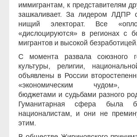
иммигрантам, к представителям др
зашкаливает. За лидером ЛДПР с
нищий электорат. Все «опло
«дислоцируются» в регионах с б
мигрантов и высокой безработицей
С момента развала союзного г
культуры, религии, национальн
объявлены в России второстепен
«экономическим чудом», сб
бюджетами и судьбами разного ро
Гуманитарная сфера была б
националистам, и они не премин
этим.
В обществе Жириновского принима