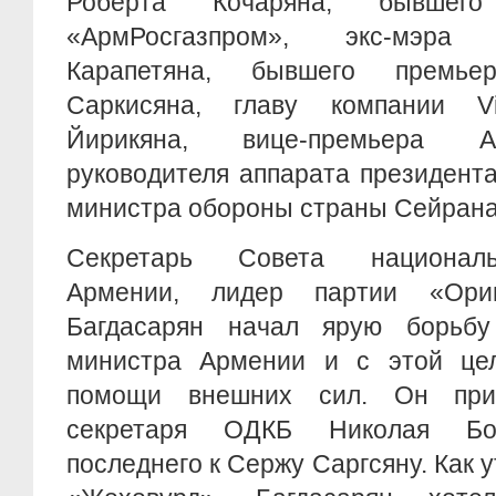
Роберта Кочаряна, бывшего
«АрмРосгазпром», экс-мэра
Карапетяна, бывшего премье
Саркисяна, главу компании Vi
Йирикяна, вице-премьера А
руководителя аппарата президент
министра обороны страны Сейрана
Секретарь Совета националь
Армении, лидер партии «Ори
Багдасарян начал ярую борьбу
министра Армении и с этой це
помощи внешних сил. Он при
секретаря ОДКБ Николая Бор
последнего к Сержу Саргсяну. Как 