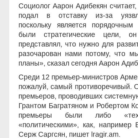
Социолог Аарон Адибекян считает,
подал в отставку из-за уязвл
поскольку является порядочным 
были стратегические цели, о
представлял, что нужно для разв
разочарован нами потому, что м
планы», сказал сегодня Аарон Адиб
Среди 12 премьер-министров Арме
пожалуй, самый противоречивый. 
премьеров, проводивших системную
Грантом Багратяном и Робертом К
премьеры были либо «техн
«политическими», как, например 
Серж Саргсян, пишет lragir.am.