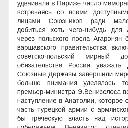
удваивала в Париже число мемора
встречаясь со всеми доступны
лицами Союзников ради мале
добиться хоть чего-нибудь для 
через польского посла Агаронян 
варшавского правительства вклю
советско-польский мирный д
обязательстве России уважать 
Союзные Державы завершили миро
больше внимания уделялось то
премьер-министра Э.Венизелоса в
наступление в Анатолии, которое
часть турецкой армии с армянско
бы греческую власть над исто
побережьем. Венизелос ответи