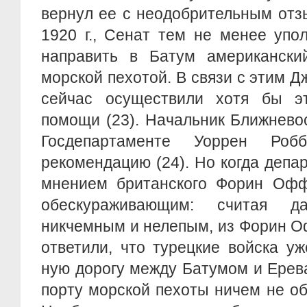
вернул ее с неодобрительным отз
1920 г., Сенат тем не менее упо
направить в Батум американски
морской пехотой. В связи с этим Д
сейчас осуществили хотя бы э
помощи (23). Начальник Ближнево
Госдепартаменте Уоррен Роб
рекомендацию (24). Но когда депа
мнением британского Форин Оффи
обескураживающим: считая д
никчемным и нелепым, из Форин 
ответили, что турецкие войска у
ную дорогу между Батумом и Ерев
порту морской пехоты ничем не об