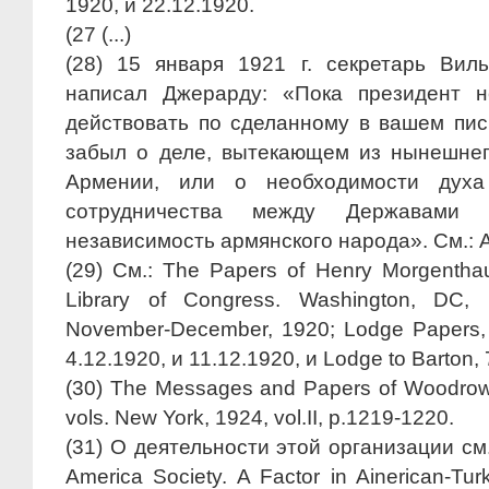
1920, и 22.12.1920.
(
27
(...)
(
28)
15 января 1921 г. секретарь Ви
написал Джерарду: «Пока президент н
действовать по сделанному в вашем пи
забыл о деле, вытекающем из нынешнег
Армении, или о необходимости духа
сотрудничества между Державами 
независимость армянского народа». См.: ACI
(
29)
См.: The Papers of Henry Morgenthau.
Library of Congress. Washington, DC,
November-December, 1920; Lodge Papers, 
4.12.1920, и 11.12.1920, и Lodge to Barton,
(
30)
The Messages and Papers of Woodrow 
vols. New York, 1924, vol.II, p.1219-1220.
(
31)
О деятельности этой организации см.
America Society. A Factor in Ainerican-Tur