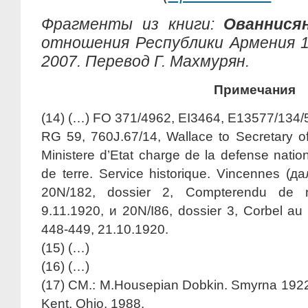
Фрагменты из книги:
Ованнисян
отношения Республики Армения 19
2007. Перевод Г. Махмурян.
Примечания
(14)
(…) FO 371/4962, EI3464, E13577/134/5
RG 59, 760J.67/14, Wallace to Secretary of
Ministere d’Etat charge de la defense natio
de terre. Service historique. Vincennes (д
20N/182, dossier 2, Compterendu de ren
9.11.1920, и 20N/I86, dossier 3, Corbel au
448-449, 21.10.1920.
(15)
(…)
(16)
(…)
(
17)
CM.: M.Housepian Dobkin. Smyrna 1922. 
Kent, Ohio, 1988.