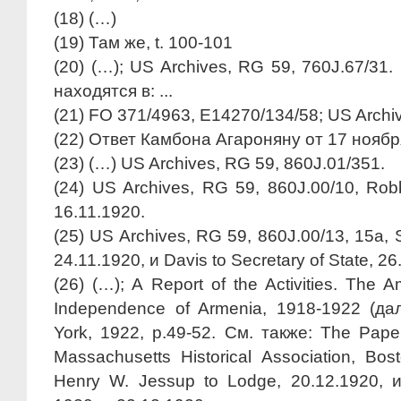
(
18)
(…)
(
19)
Там же, t. 100-101
(
20)
(…); US Archives, RG 59, 760J.67/31
находятся в: ...
(
21)
FO 371/4963, E14270/134/58; US Archiv
(
22)
Ответ Камбона Агароняну от 17 ноября с
(
23)
(…) US Archives, RG 59, 860J.01/351.
(
24)
US Archives, RG 59, 860J.00/10, Robbi
16.11.1920.
(
25)
US Archives, RG 59, 860J.00/13, 15a, S
24.11.1920, и Davis to Secretary of State, 26
(
26)
(…); A Report of the Activities. The 
Independence of Armenia, 1918-1922 (дале
York, 1922, p.49-52. См. также: The Pape
Massachusetts Historical Association, Bos
Henry W. Jessup to Lodge, 20.12.1920,
и