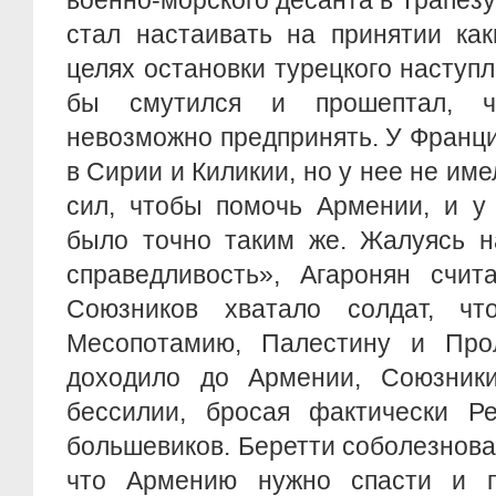
военно-морского десанта в Трапезу
стал настаивать на принятии ка
целях остановки турецкого наступл
бы смутился и прошептал, ч
невозможно предпринять. У Франц
в Сирии и Киликии, но у нее не им
сил, чтобы помочь Армении, и у
было точно таким же. Жалуясь н
справедливость», Агаронян счит
Союзников хватало солдат, чт
Месопотамию, Палестину и Про
доходило до Армении, Союзник
бессилии, бросая фактически Ре
большевиков. Беретти соболезновал
что Армению нужно спасти и п