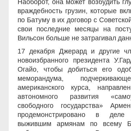
Наоборот, она может возбудить гл
враждебность грузин, которые вк
по Батуму в их договор с Советско
свои последние месяцы на посту
Вильсон больше не затрагивал дан
17 декабря Джерард и другие ч
новоизбранного президента У.Га
Огайо, чтобы добиться его одо
меморандума, подчеркивающ
американского курса, направле
автономного развития «само
свободного государства» Арме
продемонстрировано в деле
выжившим армянам по всему Б