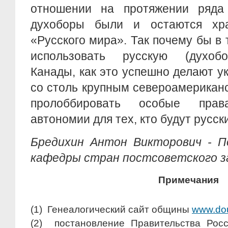
отношении на протяжении ряда 
духоборы были и остаются хра
«Русского мира». Так почему бы в 
использовать русскую (духобо
Канады, как это успешно делают у
со столь крупным североамерикан
пролоббировать особые пра
автономии для тех, кто будут русс
Бредихин Антон Викторович -
П
кафедры стран постсоветского з
Примечания
(1)
Генеалогический сайт общины
www.dou
(2)
постановление Правительства Рос