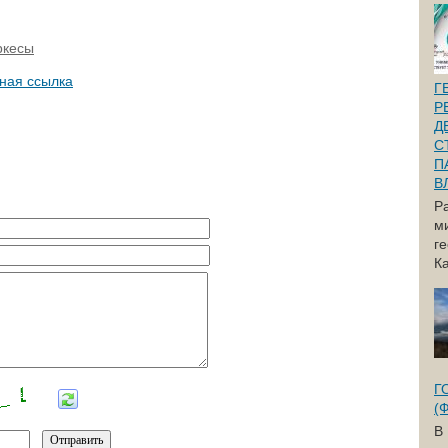
ркесы
ная ссылка
Г
Р
Д
С
П
В
Р
м
г
Ка
Г
(
В