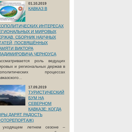
01.10.2019
КАВКАЗ В
ЕОПОЛИТИЧЕСКИХ ИНТЕРЕСАХ
ЕГИОНАЛЬНЫХ И МИРОВЫХ
ЕРЖАВ. СБОРНИК НАУЧНЫХ
ТАТЕЙ, ПОСВЯЩЁННЫХ
АМЯТИ ВИКТОРА
ЛАДИМИРОВИЧА ЧЕРНОУСА
ассматривается роль ведущих
ировых и региональных держав в
еополитических процессах
вказского...
17.09.2019
ТУРИСТИЧЕСКИЙ
БУМ НА
СЕВЕРНОМ
КАВКАЗЕ: КОГДА
ОРЫ ДАРЯТ РАДОСТЬ
ФОТОРЕПОРТАЖ)
 уходящем летнем сезоне –