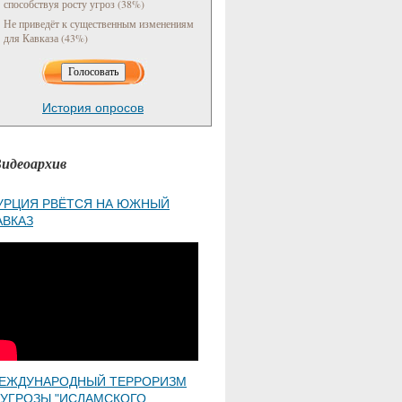
способствуя росту угроз (38%)
Не приведёт к существенным изменениям
для Кавказа (43%)
История опросов
идеоархив
УРЦИЯ РВЁТСЯ НА ЮЖНЫЙ
АВКАЗ
ЕЖДУНАРОДНЫЙ ТЕРРОРИЗМ
 УГРОЗЫ "ИСЛАМСКОГО