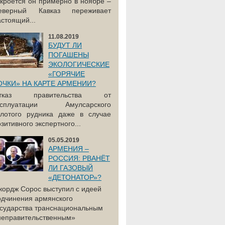
акроется он примерно в ноябре –
еверный Кавказ переживает
астоящий...
11.08.2019
БУДУТ ЛИ
ПОГАШЕНЫ
ЭКОЛОГИЧЕСКИЕ
«ГОРЯЧИЕ
ОЧКИ» НА КАРТЕ АРМЕНИИ?
тказ правительства от
ксплуатации Амулсарского
олотого рудника даже в случае
зитивного экспертного...
05.05.2019
АРМЕНИЯ –
РОССИЯ: РВАНЁТ
ЛИ ГАЗОВЫЙ
«ДЕТОНАТОР»?
жордж Сорос выступил с идеей
одчинения армянского
осударства транснациональным
неправительственным»