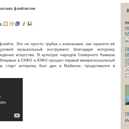
дыгских флейтистов
В
09
Н
К
лейта. Это не просто трубка с клапанами, как принято её
П
уховой музыкальный инструмент, благодаря которому
А
дения искусства. В культуре народов Северного Кавказа
. Впервые в СКФО и ЮФО прошел первый межрегиональный
ов, старт которому был дан в Майкопе, продолжился в
П
И