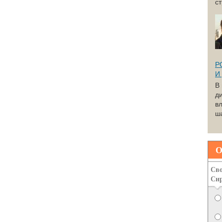
с
Р
И
В
д
вл
ша
О
Сво
Си