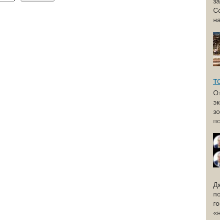
з
С
н
Т
О
э
з
по
Д
п
г
«