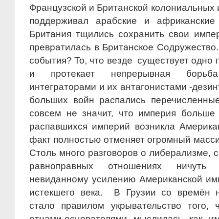
Французской и Британской колониальных 
поддерживал арабские и африканские
Британия тщились сохранить свои импе
превратилась в Британское Содружество.
события? То, что везде существует одно
и протекает непрерывная борьб
интеграторами и их антагонистами -дези
больших войн распались перечисленны
совсем не значит, что империя больше
распавшихся империй возникла Америка
факт полностью отменяет огромный масси
Столь много разговоров о либерализме, 
равноправных отношениях ничуть 
невиданному усилению Американской имп
истекшего века. В Грузии со времён 
стало правилом укрывательство того,
отцами-основателями мыслилась как и