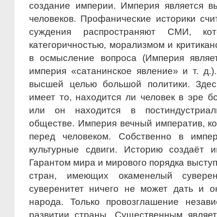
создание империи. Империя является 
человеков. Профанические историки сч
суждения распространяют СМИ, ко
категоричностью, морализмом и критикан
в осмысление вопроса (Империя являе
империя «сатанинское явление» и т. д.
высшей целью большой политики. Здес
имеет то, находится ли человек в эре б
или он находится в постиндустриал
обществе. Империя вечный императив, ко
перед человеком. Собственно в импер
культурные сдвиги. Историю создаёт 
Гарантом мира и мирового порядка выступ
стран, имеющих окаменелый суверен
суверенитет ничего не может дать и о
народа. Только провозглашение незав
развитии страны. Существенным являет