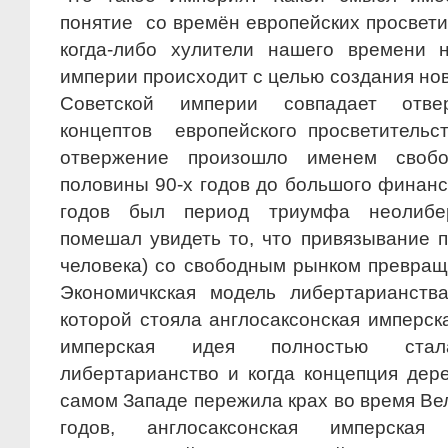
понятие со времён европейских просвет
когда-либо хулители нашего времени 
империи происходит с целью создания но
Советской империи совпадает отвер
концептов европейского просветительс
отвержение произошло именем своб
половины 90-х годов до большого фина
годов был период триумфа неолибе
помешал увидеть то, что привязывание 
человека) со свободным рынком превращ
Экономичкская модель либертарианств
которой стояла англосаксонская имперск
имперская идея полностью ста
либертарианство и когда концепция дер
самом Западе пережила крах во время Ве
годов, англосаксонская имперска