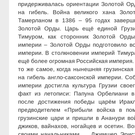
придерживалась ориентации Золотой Ор
на гибель. Война великого хана Зол
Тамерланом в 1386 – 95 годах заверш
Золотой Орды. Царь ещё единой Грузи
Тимуром, как сторонник Золотой Орды
империи – Золотой Орды подготовило в
империи. В столкновении империй Тиму
ещё более огромная Российская империя.
то же самое, когда нынешняя грузинская
на гибель англо-саксонской империи. Со
империи достигла культура Грузии свое
факт из летописи: Папуна Орбелиани в
после достижения победы царём Иракл
предводителем «Прибыли войска в пом
грузинские цари и пришли в Ананури вой
джиков, вайнахов, ногайцев и осетин. В
своими начальниками. ... Джимшер Эрис