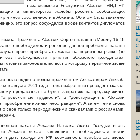
независимости Республики Абхазия МИД РФ
ающие в министерство жалобы россиян, сообщающих
тир и иной собственности в Абхазии. Об этом было заявлено
видно, это вопрос обсуждался в ходе контактов дипломатов
Г
Р
 визита Президента Абхазии Сергея Багапш в Москву 16-18
Д
азано о необходимости решения данной проблемы. Багапш
С
олучат право приобретать жилье на первичном рынке (то
П
ии без необходимости принятия абхазского гражданства:
В
ем готовить законодательство, по которому первичное жилье
Р
тать".
м
г
ти была поднята новым президентом Александром Анкваб,
Ка
ах в августе 2011 года. Тогда избранный президент сказал,
жнему продаваться не будет, запрет же на продажу жилья
 "определенные трудности", а "действующий в Абхазии
ет приобретение жилья иностранцами". А затем тема снова
я о себе только периодическими скандалами с россиянами,
нерами.
Г
твенной палаты Абхазии Нателла Акаба, "каждый вновь
(
ики Абхазия делает заявления о необходимости пойти
В
е и дать гражданам РФ возможность приобретать жилье