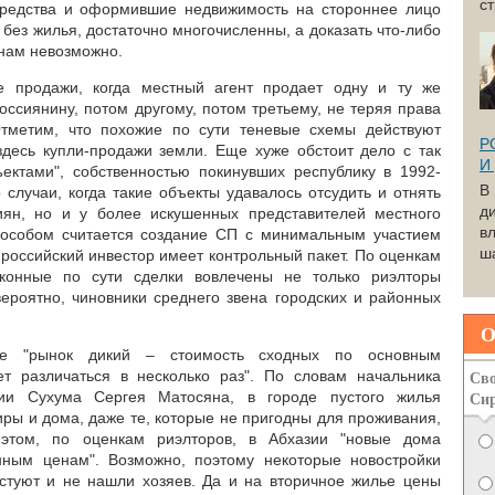
с
редства и оформившие недвижимость на стороннее лицо
 без жилья, достаточно многочисленны, а доказать что-либо
инам невозможно.
 продажи, когда местный агент продает одну и ту же
ссиянину, потом другому, потом третьему, не теряя права
Отметим, что похожие по сути теневые схемы действуют
Р
десь купли-продажи земли. Еще хуже обстоит дело с так
И
ктами", собственностью покинувших республику в 1992-
В
 случаи, когда такие объекты удавалось отсудить и отнять
д
иян, но и у более искушенных представителей местного
вл
особом считается создание СП с минимальным участием
ша
 российский инвестор имеет контрольный пакет. По оценкам
аконные по сути сделки вовлечены не только риэлторы
вероятно, чиновники среднего звена городских и районных
О
ке "рынок дикий – стоимость сходных по основным
Сво
ет различаться в несколько раз". По словам начальника
Си
ии Сухума Сергея Матосяна, в городе пустого жилья
ртиры и дома, даже те, которые не пригодны для проживания,
этом, по оценкам риэлторов, в Абхазии "новые дома
ным ценам". Возможно, поэтому некоторые новостройки
стуют и не нашли хозяев. Да и на вторичное жилье цены