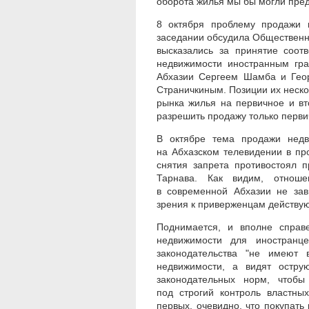
оборота жилья мы бы могли пред
8 октября проблему продажи 
заседании обсудила Общественна
высказались за принятие соот
недвижимости иностранным гр
Абхазии Сергеем Шамба и Гео
Страничкиным. Позиции их нескол
рынка жилья на первичное и вт
разрешить продажу только перви
В октябре тема продажи недв
на Абхазском телевидении в пр
снятия запрета противостоял 
Тарнава. Как видим, отнош
в современной Абхазии не зав
зрения к приверженцам действу
Поднимается, и вполне справ
недвижимости для иностранц
законодательства "не имеют
недвижимости, а видят остру
законодательных норм, чтобы
под строгий контроль властны
первых, очевидно, что покупат