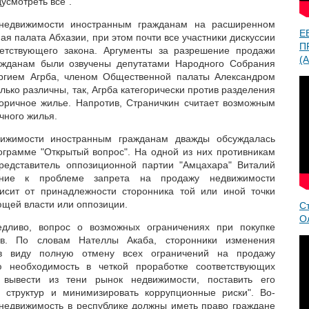
усмотреть все".
недвижимости иностранным гражданам на расширенном
Е
я палата Абхазии, при этом почти все участники дискуссии
П
ветствующего закона. Аргументы за разрешение продажи
(A
ажданам были озвучены депутатами Народного Собрания
ргием Агрба, членом Общественной палаты Александром
ько различны, так, Агрба категорически против разделения
оричное жилье. Напротив, Страничкин считает возможным
чного жилья.
ижимости иностранным гражданам дважды обсуждалась
ограмме "Открытый вопрос". На одной из них противникам
представитель оппозиционной партии "Амцахара" Виталий
ение к проблеме запрета на продажу недвижимости
исит от принадлежности сторонника той или иной точки
ющей власти или оппозиции.
С
О
едливо, вопрос о возможных ограничениях при покупке
ев. По словам Нателлы Акаба, сторонники изменения
 в виду полную отмену всех ограничений на продажу
ю необходимость в четкой проработке соответствующих
 вывести из тени рынок недвижимости, поставить его
х структур и минимизировать коррупционные риски". Во-
ь недвижимость в республике должны иметь право граждане