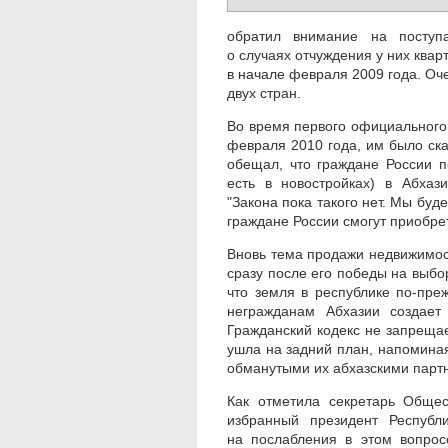
обратил внимание на поступ
о случаях отчуждения у них квар
в начале февраля 2009 года. Оче
двух стран.
Во время первого официального
февраля 2010 года, им было ск
обещал, что граждане России п
есть в новостройках) в Абхаз
"Закона пока такого нет. Мы буд
граждане России смогут приобре
Вновь тема продажи недвижимос
сразу после его победы на выбор
что земля в республике по-пре
негражданам Абхазии создает
Гражданский кодекс не запреща
ушла на задний план, напомина
обманутыми их абхазскими парт
Как отметила секретарь Общес
избранный президент Республ
на послабления в этом вопрос