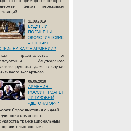
акроется он примерно в ноябре –
еверный Кавказ переживает
астоящий...
11.08.2019
БУДУТ ЛИ
ПОГАШЕНЫ
ЭКОЛОГИЧЕСКИЕ
«ГОРЯЧИЕ
ОЧКИ» НА КАРТЕ АРМЕНИИ?
тказ правительства от
ксплуатации Амулсарского
олотого рудника даже в случае
зитивного экспертного...
05.05.2019
АРМЕНИЯ –
РОССИЯ: РВАНЁТ
ЛИ ГАЗОВЫЙ
«ДЕТОНАТОР»?
жордж Сорос выступил с идеей
одчинения армянского
осударства транснациональным
неправительственным»