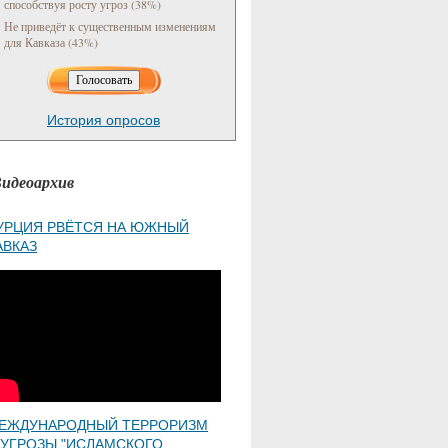
способствуя росту угроз (38%)
Не приведёт к существенным изменениям
для Кавказа (43%)
История опросов
идеоархив
УРЦИЯ РВЁТСЯ НА ЮЖНЫЙ
АВКАЗ
ЕЖДУНАРОДНЫЙ ТЕРРОРИЗМ
 УГРОЗЫ "ИСЛАМСКОГО