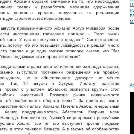
зидент Абхазии обратил внимание на то, что необходимо
Г
вления сделок и разработать механизм сдерживания
Р
часть денежных средств, полученных от реализации
Б
ть для строительства нового жилья.
М
 августа премьер-министр Абхазии Артур Миквабия после
ости иностранным гражданам признал – "этот рынок
й тени. У нас ее покупают и продают". Соответственно,
ть, потому что это повышает ликвидность и решает много
стр сделал еще одну важную оговорку, сказав, что "без
облемы недвижимости и продажи нельзя".
ководителями страны идеи об изменении законодательства,
ованно выступили противники разрешения на продажу
гражданам, но в общественном дискурсе не менее
я. Так, 12 августа в Сухуме, Институт развития
А
в провел с участием абхазских экспертов круглый стол
ийских инвестиций. Развитие рынка недвижимости
кон об особенностях оборота жилья". За принятие такого
Общественной палаты Абхазии Нателла Акаба, генеральный
 Хашиг, предприниматель Абессалон Кварчия, член
Надежда. Венедиктова, бывший вице-премьер республики
слана Хашиг, "все те, кто выступает против продажи
няты в этом теневом бизнесе. А в законе об особенностях