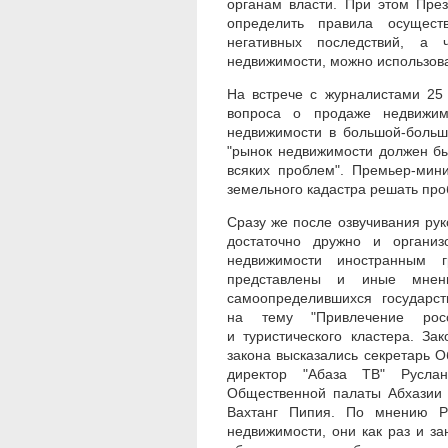
органам власти. При этом Пре
определить правила осущест
негативных последствий, а 
недвижимости, можно использова
На встрече с журналистами 25
вопроса о продаже недвижим
недвижимости в большой-большо
"рынок недвижимости должен бы
всяких проблем". Премьер-мини
земельного кадастра решать пр
Сразу же после озвучивания ру
достаточно дружно и организ
недвижимости иностранным 
представлены и иные мнени
самоопределившихся государст
на тему "Привлечение росс
и туристического кластера. За
закона высказались секретарь 
директор "Абаза ТВ" Руслан
Общественной палаты Абхазии 
Вахтанг Пипия. По мнению Ру
недвижимости, они как раз и за