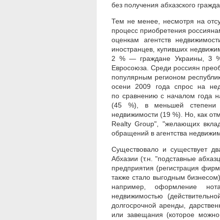
без получения абхазского граж
Тем не менее, несмотря на отс
процесс приобретения россияна
оценкам агентств недвижимост
иностранцев, купивших недвижим
2 % — граждане Украины, 3 % 
Евросоюза. Среди россиян прео
популярным регионом республик
осени 2009 года спрос на нед
по сравнению с началом года н
(45 %), в меньшей степени 
недвижимости (19 %). Но, как о
Realty Group", "желающих вкла
обращений в агентства недвижимо
Существовало и существует дв
Абхазии (т.н. "подставные абхаз
предприятия (регистрация фирмы
также стало выгодным бизнесом)
например, оформление нота
недвижимостью (действительно
долгосрочной аренды, дарствен
или завещания (которое можно 