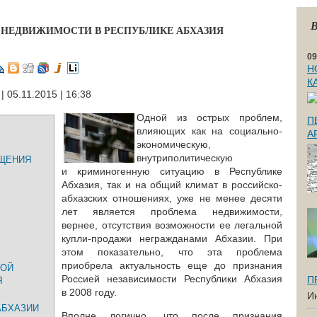
В
НЕДВИЖИМОСТИ В РЕСПУБЛИКЕ АБХАЗИЯ
09
Н
К
| 05.11.2015 | 16:38
Одной из острых проблем,
П
влияющих как на социально-
А
экономическую,
внутриполитическую
ЩЕНИЯ
и криминогенную ситуацию в Республике
Абхазия, так и на общий климат в российско-
абхазских отношениях, уже не менее десяти
лет является проблема недвижимости,
вернее, отсутствия возможности ее легальной
купли-продажи негражданами Абхазии. При
этом показательно, что эта проблема
приобрела актуальность еще до признания
НОЙ
Россией независимости Республики Абхазия
П
Я
в 2008 году.
И
АБХАЗИИ
Вполне логично, что после признания