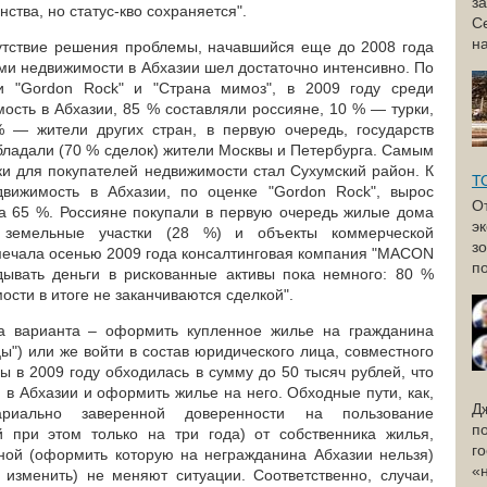
з
данства, но статус-кво сохраняется".
С
н
утствие решения проблемы, начавшийся еще до 2008 года
ми недвижимости в Абхазии шел достаточно интенсивно. По
и "Gordon Rock" и "Страна мимоз", в 2009 году среди
ость в Абхазии, 85 % составляли россияне, 10 % — турки,
— жители других стран, в первую очередь, государств
бладали (70 % сделок) жители Москвы и Петербурга. Самым
и для покупателей недвижимости стал Сухумский район. К
Т
вижимость в Абхазии, по оценке "Gordon Rock", вырос
О
а 65 %. Россияне покупали в первую очередь жилые дома
э
земельные участки (28 %) и объекты коммерческой
з
тмечала осенью 2009 года консалтинговая компания "MACON
по
дывать деньги в рискованные активы пока немного: 80 %
сти в итоге не заканчиваются сделкой".
а варианта – оформить купленное жилье на гражданина
цы") или же войти в состав юридического лица, совместного
 в 2009 году обходилась в сумму до 50 тысяч рублей, что
 в Абхазии и оформить жилье на него. Обходные пути, как,
Д
риально заверенной доверенности на пользование
п
й при этом только на три года) от собственника жилья,
г
ной (оформить которую на негражданина Абхазии нельзя)
«
изменить) не меняют ситуации. Соответственно, случаи,