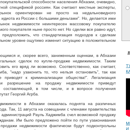
покупательской способности населения Абхазии, очевидно,
тной спецификой россиян. Как считают местные эксперты,
рынок ориентирован не просто на недальновидного
 идиота из России с большими деньгами". Но, делается ими
рынок недвижимости неинтересен массовому покупателю
акого покупателя ныне просто нет. Но сделки все равно идут,
т предположить, что стандартизация подходов к сделкам
льном уровне ощутимо изменит ситуацию в положительном
В
ющимся и, скорее всего, заниженным оценкам, в Абхазии
гальных сделок по купле-продаже недвижимости. Таким
Т
овить его вряд ли возможно. Соответственно, как считает,
К
ба, "надо узаконить то, что нельзя остановить", так как
 приводят к криминализации общества!". Легализация
 и разрешение на продажу недвижимости приведут
й составляющей, в том числе, и в вопросе получения
епутат Георгий Агрба.
движимости в Абхазии оказалась поднята на различных
года. Так, 11 августа на совещании с членами правительства
х администраций Рауль Хаджимба счел возможной продажу
жданам. Им было предложено пойти по пути узаконивания
М
ы продажи недвижимости фактически будут подконтрольны
И