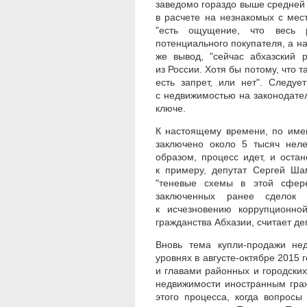
заведомо гораздо выше средней 
в расчете на незнакомых с мес
"есть ощущение, что весь 
потенциального покупателя, а на
же вывод, "сейчас абхазский 
из России. Хотя бы потому, что т
есть запрет, или нет". Следуе
с недвижимостью на законодате
ключе.
К настоящему времени, по име
заключено около 5 тысяч неле
образом, процесс идет, и остан
к примеру, депутат Сергей Шам
"теневые схемы в этой сфере
заключенных ранее сделок
к исчезновению коррупционно
гражданства Абхазии, считает д
Вновь тема купли-продажи не
уровнях в августе-октябре 2015 
и главами районных и городски
недвижимости иностранным гра
этого процесса, когда вопрос