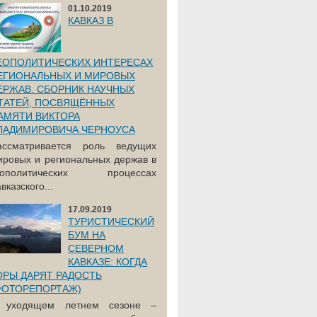
01.10.2019
КАВКАЗ В
ЕОПОЛИТИЧЕСКИХ ИНТЕРЕСАХ
ЕГИОНАЛЬНЫХ И МИРОВЫХ
ЕРЖАВ. СБОРНИК НАУЧНЫХ
ТАТЕЙ, ПОСВЯЩЁННЫХ
АМЯТИ ВИКТОРА
ЛАДИМИРОВИЧА ЧЕРНОУСА
ассматривается роль ведущих
ировых и региональных держав в
еополитических процессах
вказского...
17.09.2019
ТУРИСТИЧЕСКИЙ
БУМ НА
СЕВЕРНОМ
КАВКАЗЕ: КОГДА
ОРЫ ДАРЯТ РАДОСТЬ
ФОТОРЕПОРТАЖ)
 уходящем летнем сезоне –