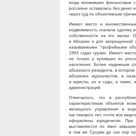
когда вложившие финансовые с
россияне оставались без денег и
через суд по объективным прич
Имеют место и множественные
недвижимость сначала одному ро
собственности на это жилье. 
в Абхазии и для запрещенной з
называемыми "трофейными объе
1993 годах грузин. Имеют место
не только у купивших их росс
населения. Более надежным сп
абхазского резидента, в котором
абхазских журналистов, в нез
и юристы, но и суды, а также, 
администраций.
Отмечалось, что в республи
характеристикам объектов мож
жилищного управления в мэр
как такового нет, почти все ква
оформлены юридически. При 
выставляются по явно завышен
в том же Сухуме до сих пор пу