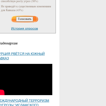
способствуя росту угроз (38%)
Не приведёт к существенным изменениям
для Кавказа (43%)
История опросов
идеоархив
УРЦИЯ РВЁТСЯ НА ЮЖНЫЙ
АВКАЗ
ЕЖДУНАРОДНЫЙ ТЕРРОРИЗМ
 УГРОЗЫ "ИСЛАМСКОГО