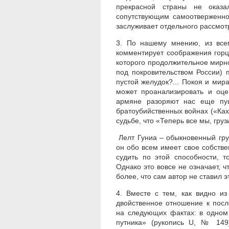
прекрасной страны не оказа
сопутствующим самоотверженно
заслуживает отдельного рассмот
3. По нашему мнению, из всег
комментирует соображения горц
которого продолжительное мирно
под покровительством России) 
пустой желудок?... Покоя и мир
может проанализировать и оце
армяне разоряют нас еще пу
братоубийственных войнах («Ках
судьбе, что «Теперь все мы, гру
Лелт Гуниа – обыкновенный гру
он обо всем имеет свое собстве
судить по этой способности, 
Однако это вовсе не означает, 
более, что сам автор не ставил э
4. Вместе с тем, как видно и
двойственное отношение к посл
на следующих фактах: в одном
путника» (рукопись U, № 149