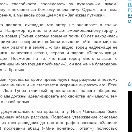
лось способности последовать за путеводным лучом,
Г
му и поклониться божьему посланнику. Однако, это тема
Р
рения, а мы вновь обращаемся к «Запискам путника».
Б
М
о диалога, очевидно, что автор не оценивает, а только
а. Например, путник не отвечает эмоциональному горцу, у
е время (Грузия к этому времени почти 60 лет находилась
притупило восприятие действительности: «Что нам мир на
а нам хватит и в земле…»; Как видно, горец надлежаще не
нить нашествия лезгин, персов и тюрок: «Теперь купци-
ще»; Несмотря на то, что наш горец много слышал о
етинцы много горцев поубивали»), он все же не благодарен
зины, братья».
зин, чувства которого превалируют над разумом и поэтому
А
нное мнение и не стесняется искренне выражать его. Если
то Лелт Гуниа типичный представитель нашего общества.
что мы должны идеализировать его свойства или мысли, тем
то своей целью.
з документального материала, и у Ильи Чавчавадзе было
еднему абзацу рассказа. Подобное утверждение основано
 из трех дошедших до нас автографов рассказа «Записки
) последний абзац («Мне понятно… ответ») полностью