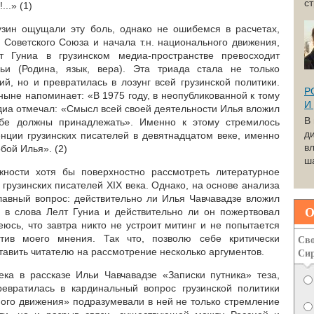
с
..» (1)
рузин ощущали эту боль, однако не ошибемся в расчетах,
 Советского Союза и начала т.н. национального движения,
т Гуниа в грузинском медиа-пространстве превосходит
ьи (Родина, язык, вера). Эта триада стала не только
й, но и превратилась в лозунг всей грузинской политики.
Р
ыне напоминает: «В 1975 году, в неопубликованной к тому
И
диа отмечал: «Смысл всей своей деятельности Илья вложил
В
ебе должны принадлежать». Именно к этому стремилось
д
енции грузинских писателей в девятнадцатом веке, именно
вл
бой Илья». (2)
ша
жности хотя бы поверхностно рассмотреть литературное
грузинских писателей XIX века. Однако, на основе анализа
лавный вопрос: действительно ли Илья Чавчавадзе вложил
О
 в слова Лелт Гуниа и действительно ли он пожертвовал
юсь, что завтра никто не устроит митинг и не попытается
Сво
отив моего мнения. Так что, позволю себе критически
Си
тавить читателю на рассмотрение несколько аргументов.
ека в рассказе Ильи Чавчавадзе «Записки путника» теза,
евратилась в кардинальный вопрос грузинской политики
ного движения» подразумевали в ней не только стремление