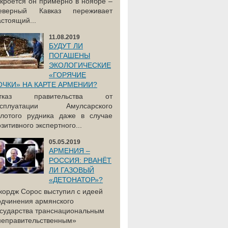
акроется он примерно в ноябре –
еверный Кавказ переживает
астоящий...
11.08.2019
БУДУТ ЛИ
ПОГАШЕНЫ
ЭКОЛОГИЧЕСКИЕ
«ГОРЯЧИЕ
ОЧКИ» НА КАРТЕ АРМЕНИИ?
тказ правительства от
ксплуатации Амулсарского
олотого рудника даже в случае
зитивного экспертного...
05.05.2019
АРМЕНИЯ –
РОССИЯ: РВАНЁТ
ЛИ ГАЗОВЫЙ
«ДЕТОНАТОР»?
жордж Сорос выступил с идеей
одчинения армянского
осударства транснациональным
неправительственным»