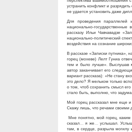
перспектива взаимоотношения с 
устранить конфликт и разрядить 
не удается установить даже дип
Для проведения параллелей и
национально-государственные в
рассказу Ильи Чавчавадзе «Зап
национально-политический спек
воздействия на сознание широки
В рассказе «Записки путника», 
горец (мохеве) Лелт Гуниа отве
тем и было лучше». Выслушав м
автор заканчивает его следующ
вариант рассказа): «Не стану вх
это дело? Я мельком только вспо
о том, чтоб сохранить смысл его 
стало быть, выполню, что задума
Мой горец рассказал мне еще и
Скажу лишь, что речами своими д
Мне понятно, мой горец, каким
сказал… я же… услышал. Услыша
там, в сердце, разрыла могилу 