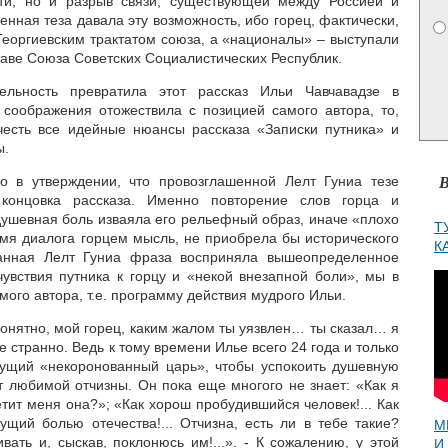
сти, но и разрыв связи, существующей между Россией и
нная теза давала эту возможность, ибо горец, фактически,
Георгиевским трактатом союза, а «националы» – выступали
таве Союза Советских Социалистических Республик.
тельность превратила этот рассказ Ильи Чавчавадзе в
 соображения отожествила с позицией самого автора, то,
честь все идейные нюансы рассказа «Записки путника» и
ы.
В
го в утверждении, что провозглашенной Лелт Гуниа тезе
 концовка рассказа. Именно повторение слов горца и
душевная боль изваяла его рельефный образ, иначе «плохо
Т
емя диалога горцем мысль, не приобрела бы исторического
К
занная Лелт Гуниа фраза восприняла вышеопределенное
увствия путника к горцу и «некой внезапной боли», мы в
ого автора, т.е. программу действия мудрого Ильи.
онятно, мой горец, каким жалом ты уязвлен… ты сказал… я
 странно. Ведь к тому времени Илье всего 24 года и только
дущий «некоронованный царь», чтобы успокоить душевную
т любимой отчизны. Он пока еще многого не знает: «Как я
ретит меня она?»; «Как хорош пробудившийся человек!... Как
щий болью отечества!... Отчизна, есть ли в тебе такие?
М
вать и, сыскав, поклонюсь им!...». - К сожалению, у этой
И