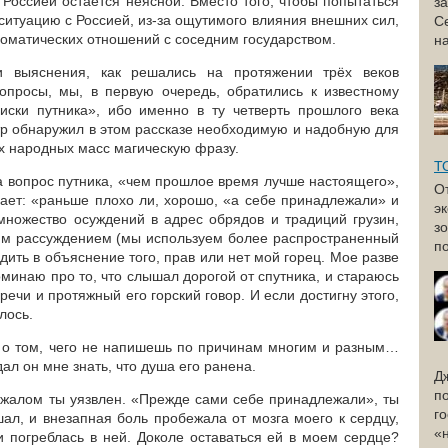
Россией остается неясной. Вместо того, чтобы попытаться
з
ситуацию с Россией, из-за ощутимого влияния внешних сил,
С
ломатических отношений с соседним государством.
н
 выяснения, как решались на протяжении трёх веков
опросы, мы, в первую очередь, обратились к известному
иски путника», ибо именно в ту четверть прошлого века
тр обнаружил в этом рассказе необходимую и надобную для
х народных масс магическую фразу.
Т
на вопрос путника, «чем прошлое время лучше настоящего»,
О
чает: «раньше плохо ли, хорошо, «а себе принадлежали» и
э
ножество осуждений в адрес обрядов и традиций грузин,
з
им рассуждением (мы используем более распространенный
по
одить в объяснение того, прав или нет мой горец. Мое разве
минаю про то, что слышал дорогой от спутника, и стараюсь
речи и протяжный его горский говор. И если достигну этого,
лось.
 о том, чего не напишешь по причинам многим и разным…
ал он мне знать, что душа его ранена.
Д
п
 жалом ты уязвлен. «Прежде сами себе принадлежали», ты
г
л, и внезапная боль пробежала от мозга моего к сердцу,
«
и погреблась в ней. Доколе оставаться ей в моем сердце?