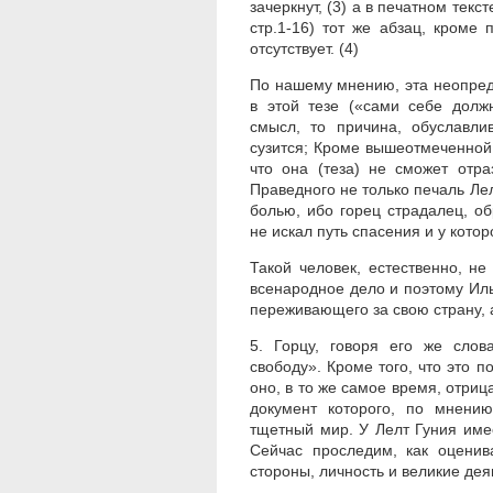
зачеркнут, (3) а в печатном текс
стр.1-16) тот же абзац, кроме
отсутствует. (4)
По нашему мнению, эта неопред
в этой тезе («сами себе долж
смысл, то причина, обуславл
сузится; Кроме вышеотмеченной 
что она (теза) не сможет отр
Праведного не только печаль Лел
болью, ибо горец страдалец, о
не искал путь спасения и у кото
Такой человек, естественно, н
всенародное дело и поэтому Иль
переживающего за свою страну, а
5. Горцу, говоря его же слов
свободу». Кроме того, что это п
оно, в то же самое время, отриц
документ которого, по мнению
тщетный мир. У Лелт Гуния име
Сейчас проследим, как оценив
стороны, личность и великие дея