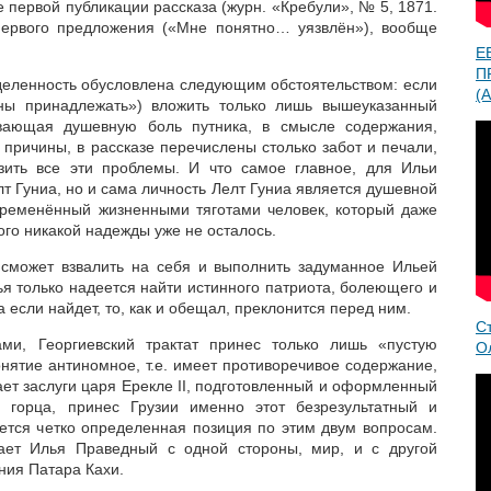
те первой публикации рассказа (журн. «Кребули», № 5, 1871.
 первого предложения («Мне понятно… уязвлён»), вообще
Е
П
еленность обусловлена следующим обстоятельством: если
(A
ны принадлежать») вложить только лишь вышеуказанный
ивающая душевную боль путника, в смысле содержания,
причины, в рассказе перечислены столько забот и печали,
азить все эти проблемы. И что самое главное, для Ильи
т Гуниа, но и сама личность Лелт Гуниа является душевной
бременённый жизненными тяготами человек, который даже
рого никакой надежды уже не осталось.
е сможет взвалить на себя и выполнить задуманное Ильей
я только надеется найти истинного патриота, болеющего и
 если найдет, то, как и обещал, преклонится перед ним.
С
ами, Георгиевский трактат принес только лишь «пустую
О
онятие антиномное, т.е. имеет противоречивое содержание,
ает заслуги царя Ерекле II, подготовленный и оформленный
 горца, принес Грузии именно этот безрезультатный и
ется четко определенная позиция по этим двум вопросам.
ает Илья Праведный с одной стороны, мир, и с другой
ния Патара Кахи.