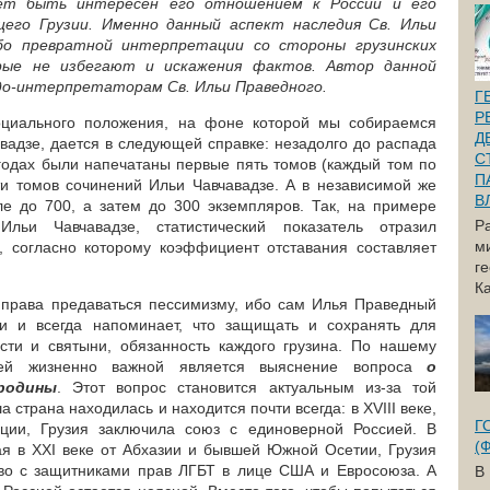
ет быть интересен его отношением к России и его
щего Грузии. Именно данный аспект наследия Св. Ильи
бо превратной интерпретации со стороны грузинских
орые не избегают и искажения фактов. Автор данной
о-интерпретаторам Св. Ильи Праведного.
Г
Р
оциального положения, на фоне которой мы собираемся
Д
вадзе, дается в следующей справке: незадолго до распада
С
 годах были напечатаны первые пять томов (каждый том по
П
ти томов сочинений Ильи Чавчавадзе. А в независимой же
В
ле до 700, а затем до 300 экземпляров. Так, на примере
Р
льи Чавчавадзе, статистический показатель отразил
м
ы, согласно которому коэффициент отставания составляет
г
Ка
 права предаваться пессимизму, ибо сам Илья Праведный
ти и всегда напоминает, что защищать и сохранять для
сти и святыни, обязанность каждого грузина. По нашему
ей жизненно важной является выяснение вопроса
о
родины
. Этот вопрос становится актуальным из-за той
 страна находилась и находится почти всегда: в XVIII веке,
Г
ции, Грузия заключила союз с единоверной Россией. В
(
я в XXI веке от Абхазии и бывшей Южной Осетии, Грузия
тво с защитниками прав ЛГБТ в лице США и Евросоюза. А
В