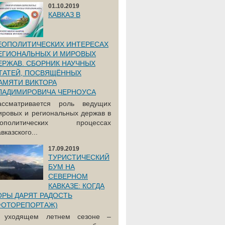
01.10.2019
КАВКАЗ В
ЕОПОЛИТИЧЕСКИХ ИНТЕРЕСАХ
ЕГИОНАЛЬНЫХ И МИРОВЫХ
ЕРЖАВ. СБОРНИК НАУЧНЫХ
ТАТЕЙ, ПОСВЯЩЁННЫХ
АМЯТИ ВИКТОРА
ЛАДИМИРОВИЧА ЧЕРНОУСА
ассматривается роль ведущих
ировых и региональных держав в
еополитических процессах
вказского...
17.09.2019
ТУРИСТИЧЕСКИЙ
БУМ НА
СЕВЕРНОМ
КАВКАЗЕ: КОГДА
ОРЫ ДАРЯТ РАДОСТЬ
ФОТОРЕПОРТАЖ)
 уходящем летнем сезоне –