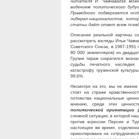
читателя И. Чавчавадзе мож
видением политического буду
Праведного подвергается осо
либерал-националистов, кот
статьи даёт ответ всем псевд
Описание реальной картины с
рассмотреть взгляды Ильи Чавча
Советского Союза, в 1987-1991
80 000 экземпляров) из двадца
Грузии тираж сократился внача
судьбы печатного наследия И
катастрофу грузинской культур
99,6% .
Несмотря на это, мы не имеем
стоит на страже нравственнос
потомства национальные ценно
мнению, среди этих ценност
политической ориентации 
сложной ситуации, в которой наша
против агрессии Персии и Тур
настоящее же время, отделенна
ориентирована на сотрудничес