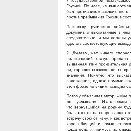
к государственной независимо
Грузией. По идее, им вышеотмече
был противником заключенного 
против пребывания Грузии в сос
Поскольку грузинская действи
документ, и высказанные в нем
следовательно, и мы должны у
сделать соответствующие вывод
2. Думаем, нет ничего спорно
политический статус придала
вызванная этим пронзительная 
ли, хорошо» высказанная во вр
значения. Понятно, что выска
содержание, однако помимо соч
этой фразе не видим позицию сам
Потому объясняет автор: «Мне п
же… услышал». – И это совсем не
что вернувшийся на родину бу
боль, ответы на вопросы ждет о
встречу свою отчизну, и как вст
хорош бдящий и ночью, стражду
Когда есть, я примусь их отыски