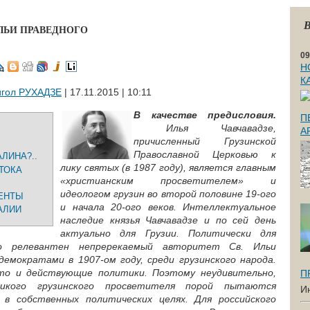
В
ЛЬИ ПРАВЕДНОГО
09
Н
К
игол РУХАДЗЕ
| 17.11.2015 | 10:11
В качестве предисловия.
П
Илья Чавчавадзе,
А
причисленный Грузинской
Православной Церковью к
ЛИНА?..
лику святых (в 1987 году), является главным
ТОКА
«христианским просветителем» и
идеологом грузин во второй половине 19-ого
ЦЕНТЫ
и начала 20-ого веков. Интеллектуальное
АЛИИ
наследие князья Чавчавадзе и по сей день
актуально для Грузии. Политически для
но релевантен непререкаемый авторитет Св. Ильи
демократами в 1907-ом году, среди грузинского народа.
то и действующие политики. Поэтому неудивительно,
П
икого грузинского просветителя порой пытаются
И
 в собственных политических целях. Для российского