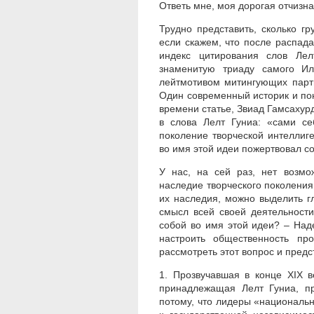
Ответь мне, моя дорогая отчизна!.
Трудно представить, сколько г
если скажем, что после распада
индекс цитирования слов Лел
знаменитую триаду самого Ил
лейтмотивом митингующих парти
Один современный историк и пон
времени статье, Звиад Гамсахур
в слова Лелт Гуниа: «сами с
поколение творческой интеллиг
во имя этой идеи пожертвовал со
У нас, на сей раз, нет возмо
наследие творческого поколения 
их наследия, можно выделить г
смысл всей своей деятельности
собой во имя этой идеи? – Наде
настроить общественность пр
рассмотреть этот вопрос и предс
1. Прозвучавшая в конце XIX в
принадлежащая Лелт Гуниа, пр
потому, что лидеры «националь