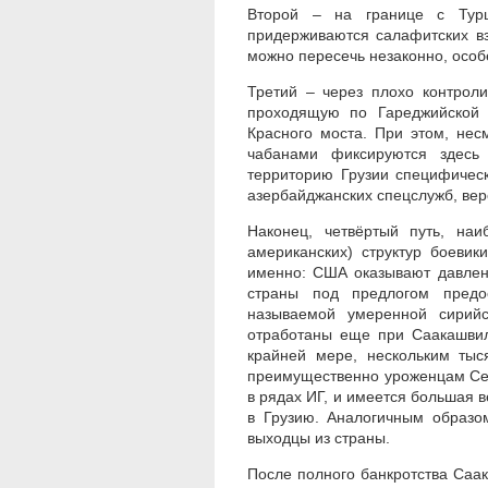
Второй – на границе с Турц
придерживаются салафитских в
можно пересечь незаконно, особ
Третий – через плохо контрол
проходящую по Гареджийской 
Красного моста. При этом, нес
чабанами фиксируются здесь 
территорию Грузии специфическ
азербайджанских спецслужб, вер
Наконец, четвёртый путь, на
американских) структур боевик
именно: США оказывают давлени
страны под предлогом предос
называемой умеренной сирийс
отработаны еще при Саакашвили
крайней мере, нескольким тыс
преимущественно уроженцам Сев
в рядах ИГ, и имеется большая 
в Грузию. Аналогичным образо
выходцы из страны.
После полного банкротства Саа