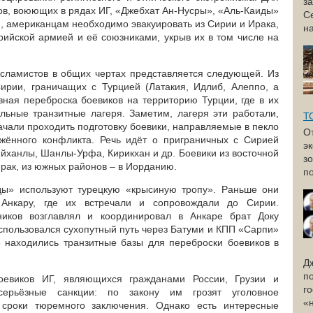
з
ов, воюющих в рядах ИГ, «Джебхат Ан-Нусры», «Аль-Каиды»
С
, американцам необходимо эвакуировать из Сирии и Ирака,
н
рийской армией и её союзниками, укрыв их в том числе на
сламистов в общих чертах представляется следующей. Из
ирии, граничащих с Турцией (Латакия, Идлиб, Алеппо, а
ивная переброска боевиков на территорию Турции, где в их
ьные транзитные лагеря. Заметим, лагеря эти работали,
Т
начали проходить подготовку боевики, направляемые в пекло
О
жённого конфликта. Речь идёт о приграничных с Сирией
э
ейханлы, Шанлы-Урфа, Кирикхан и др. Боевики из восточной
з
рак, из южных районов – в Иорданию.
по
ды» используют турецкую «крысиную тропу». Раньше они
Анкару, где их встречали и сопровождали до Сирии.
ников возглавлял и координировал в Анкаре брат Доку
спользовался сухопутный путь через Батуми и КПП «Сарпи»
 находились транзитные базы для переброски боевиков в
Д
п
евиков ИГ, являющихся гражданами России, Грузии и
г
серьёзные санкции: по закону им грозят уголовное
«
 сроки тюремного заключения. Однако есть интересные