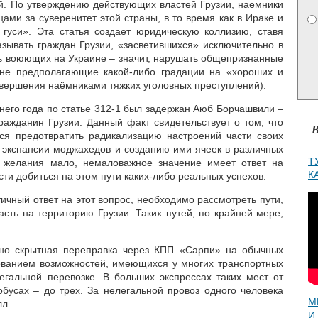
ой. По утверждению действующих властей Грузии, наемники
ами за суверенитет этой страны, в то время как в Ираке и
уси». Эта статья создает юридическую коллизию, ставя
зывать граждан Грузии, «засветившихся» исключительно в
ть воюющих на Украине – значит, нарушать общепризнанные
не предполагающие какой-либо градации на «хороших и
совершения наёмниками тяжких уголовных преступлений).
него года по статье 312-1 был задержан Аюб Борчашвили –
ражданин Грузии. Данный факт свидетельствует о том, что
В
ся предотвратить радикализацию настроений части своих
е экспансии моджахедов и созданию ими ячеек в различных
Т
о желания мало, немаловажное значение имеет ответ на
К
асти добиться на этом пути каких-либо реальных успехов.
тичный ответ на этот вопрос, необходимо рассмотреть пути,
сть на территорию Грузии. Таких путей, по крайней мере,
но скрытная переправка через КПП «Сарпи» на обычных
ованием возможностей, имеющихся у многих транспортных
егальной перевозке. В больших экспрессах таких мест от
обусах – до трех. За нелегальной провоз одного человека
М
лл.
И