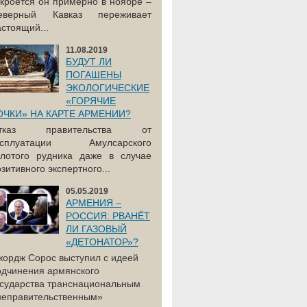
акроется он примерно в ноябре –
еверный Кавказ переживает
астоящий...
11.08.2019
БУДУТ ЛИ
ПОГАШЕНЫ
ЭКОЛОГИЧЕСКИЕ
«ГОРЯЧИЕ
ОЧКИ» НА КАРТЕ АРМЕНИИ?
тказ правительства от
ксплуатации Амулсарского
олотого рудника даже в случае
зитивного экспертного...
05.05.2019
АРМЕНИЯ –
РОССИЯ: РВАНЁТ
ЛИ ГАЗОВЫЙ
«ДЕТОНАТОР»?
жордж Сорос выступил с идеей
одчинения армянского
осударства транснациональным
неправительственным»