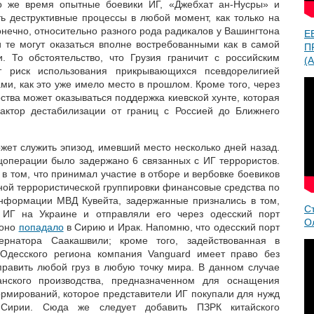
о же время опытные боевики ИГ, «Джебхат ан-Нусры» и
ь деструктивные процессы в любой момент, как только на
онечно, относительно разного рода радикалов у Вашингтона
Е
 те могут оказаться вполне востребованными как в самой
П
. То обстоятельство, что Грузия граничит с российским
(A
 риск использования прикрывающихся псевдорелигией
и, как это уже имело место в прошлом. Кроме того, через
ства может оказываться поддержка киевской хунте, которая
актор дестабилизации от границ с Россией до Ближнего
жет служить эпизод, имевший место несколько дней назад.
ецоперации было задержано 6 связанных с ИГ террористов.
в том, что принимал участие в отборе и вербовке боевиков
нной террористической группировки финансовые средства по
нформации МВД Кувейта, задержанные признались в том,
С
 ИГ на Украине и отправляли его через одесский порт
О
 оно
попадало
в Сирию и Ирак. Напомню, что одесский порт
ернатора Саакашвили; кроме того, задействованная в
 Одесского региона компания Vanguard имеет право без
равить любой груз в любую точку мира. В данном случае
нского производства, предназначенном для оснащения
рмирований, которое представители ИГ покупали для нужд
 Сирии. Сюда же следует добавить ПЗРК китайского