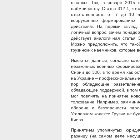
нюансы. Так, в январе 2015 г
наёмничеству. Статья 312-1, кот
ответственность от 7 до 10 
вооруженных формированиях, 
действиям. На первый взгляд,
логичный вопрос: зачем понадоби
действует аналогичная статья
Можно предположить, что тако
грузинских наёмников, которые 
Имеются данные, согласно кото
незаконных военных формирован
Сирии до 300, в то время как о
на Украине – профессиональные
пор обладающие разветвлённ
обладающие поддержкой, в том ч
мог повлиять на принятие нов
толкование. Например, заммини
обороне и безопасности парл
Уголовном кодексе Грузии не б
Киева.
Принятием упомянутых юридич
разницу (на самом деле несу