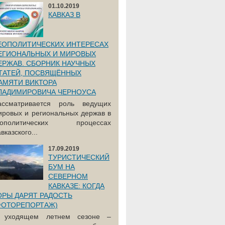
01.10.2019
КАВКАЗ В
ЕОПОЛИТИЧЕСКИХ ИНТЕРЕСАХ
ЕГИОНАЛЬНЫХ И МИРОВЫХ
ЕРЖАВ. СБОРНИК НАУЧНЫХ
ТАТЕЙ, ПОСВЯЩЁННЫХ
АМЯТИ ВИКТОРА
ЛАДИМИРОВИЧА ЧЕРНОУСА
ассматривается роль ведущих
ировых и региональных держав в
еополитических процессах
вказского...
17.09.2019
ТУРИСТИЧЕСКИЙ
БУМ НА
СЕВЕРНОМ
КАВКАЗЕ: КОГДА
ОРЫ ДАРЯТ РАДОСТЬ
ФОТОРЕПОРТАЖ)
 уходящем летнем сезоне –