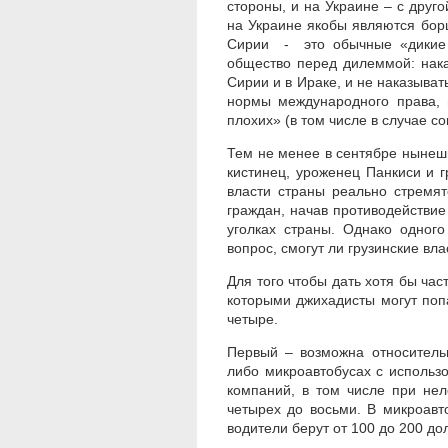
стороны, и на Украине – с друг
на Украине якобы являются борц
Сирии - это обычные «дикие г
общество перед дилеммой: нака
Сирии и в Ираке, и не наказыва
нормы международного права, 
плохих» (в том числе в случае 
Тем не менее в сентябре нынеш
кистинец, уроженец Панкиси и г
власти страны реально стремят
граждан, начав противодействи
уголках страны. Однако одног
вопрос, смогут ли грузинские вл
Для того чтобы дать хотя бы час
которыми джихадисты могут попа
четыре.
Первый – возможна относитель
либо микроавтобусах с использ
компаний, в том числе при нел
четырех до восьми. В микроавт
водители берут от 100 до 200 до