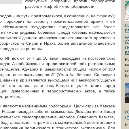
сухопутные операции против террористов
развеяли миф об их непобедимости.
едов – на пути к разгрому (хотя, к сожалению, не скорому);
о переходит на сторону правительственной армии и её
Г
 «Исламского государства» представляется всё более
Р
 из числа рядовых боевиков (среди которых наблюдаются
Д
охновителей данного человеконенавистнического проекта на
С
еррористов из Сирии и Ирака более актуальной становится
П
сопредельные регионы.
В
х ИГ воюют от 7 до 10 тысяч выходцев из постсоветских
Р
раждан Азербайджана и представителей трёх региональных
м
кое ущелье, Аджария и Квемо-Картли) общим числом от 300
г
акт, что несколько лидеров ИГ (Умар Ал Шишани, Салахудин
Ка
ишани и др.) являются выходцами из Панкисского ущелья
 что эта страна, да и весь Кавказ в целом, стоит перед
ации, диверсионных и террористических актов, а также
кстремизма.
и являются неоценимым подспорьем. Цели отрыва Кавказа
т России никогда особо не скрывались. Декларативно Запад
Г
этническое самоопределение народов Северного Кавказа,
(
обод, а реально – стремится к максимальной дезинтеграции
В
воцирования религиозного и этнического экстремизма. Для