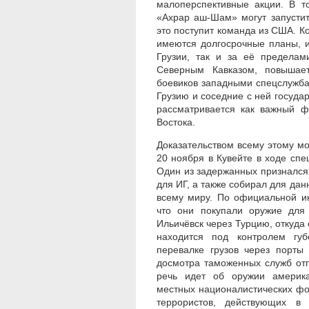
малоперспективные акции. В т
«Ахрар аш-Шам» могут запустит
это поступит команда из США. К
имеются долгосрочные планы, и
Грузии, так и за её пределами
Северным Кавказом, повышает
боевиков западными спецслужбам
Грузию и соседние с ней государ
рассматривается как важный ф
Востока.
Доказательством всему этому мо
20 ноября в Кувейте в ходе сп
Один из задержанных признался 
для ИГ, а также собирал для да
всему миру. По официальной и
что они покупали оружие для
Ильичёвск через Турцию, откуда
находится под контролем губ
перевалке грузов через порты
досмотра таможенных служб отп
речь идет об оружии америка
местных националистических фо
террористов, действующих в