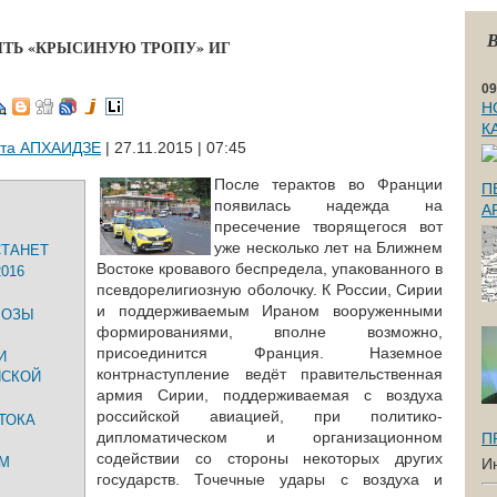
В
ЫТЬ «КРЫСИНУЮ ТРОПУ» ИГ
09
Н
К
та АПХАИДЗЕ
| 27.11.2015 | 07:45
После терактов во Франции
П
появилась надежда на
А
пресечение творящегося вот
уже несколько лет на Ближнем
СТАНЕТ
Востоке кровавого беспредела, упакованного в
016
псевдорелигиозную оболочку. К России, Сирии
и поддерживаемым Ираном вооруженными
ГРОЗЫ
формированиями, вполне возможно,
присоединится Франция. Наземное
И
контрнаступление ведёт правительственная
НСКОЙ
армия Сирии, поддерживаемая с воздуха
российской авиацией, при политико-
ТОКА
дипломатическом и организационном
П
содействии со стороны некоторых других
ИМ
И
государств. Точечные удары с воздуха и