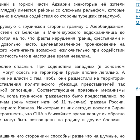
ией в горной части Аджарии (некоторые её жители
Г
зглядов) имеются районы со сложным рельефом, которые
Р
енно в случае содействия со стороны турецких спецслужб.
Б
М
ируемую с грузинской стороны границу с Азербайджаном,
степи от Белокан и Мнигечаурского водохранилища до
мотря на то, что факты нарушения границ крестьянами и
довольно часто, целенаправленное проникновение на
ого контингента возможно исключительно при содействии
оятность чего в настоящее время невелика.
иболее опасный. При содействии западных (в основном
и могут осесть на территории Грузии вполне легально. А
е на власти с тем, чтобы они разместили на территории
тавления политического убежища представителей так
А
кой оппозиции. Соответствующие правовые механизмы
, когда грузинское гражданство было предоставлено, по
ячам (речь может идти об 11 тысячах) граждан России,
ерного Кавказа. Некоторые из них сегодня воюют в Сирии
вероятность, что США в ближайшее время вернут их обратно
м могут быть возвращены на родину и другие боевики –
кашвили его сторонники способны разве что на шумные, но