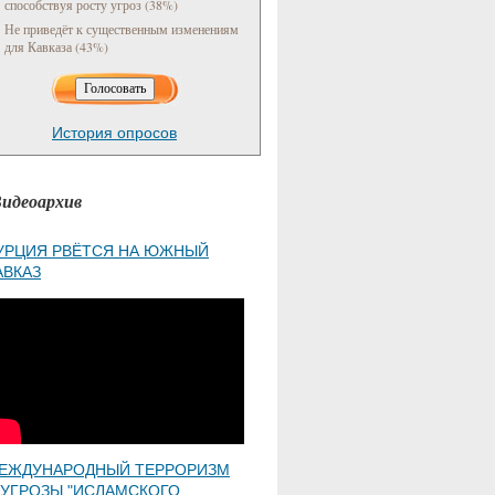
способствуя росту угроз (38%)
Не приведёт к существенным изменениям
для Кавказа (43%)
История опросов
идеоархив
УРЦИЯ РВЁТСЯ НА ЮЖНЫЙ
АВКАЗ
ЕЖДУНАРОДНЫЙ ТЕРРОРИЗМ
 УГРОЗЫ "ИСЛАМСКОГО