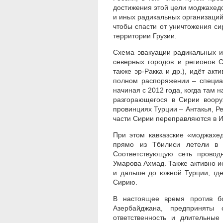
достижения этой цели моджахед
и иных радикальных организаций
чтобы спасти от уничтожения си
территории Грузии.
Схема эвакуации радикальных и
северных городов и регионов С
также эр-Ракка и др.), идёт акт
полном распоряжении – специал
начиная с 2012 года, когда там 
разгорающегося в Сирии воору
провинциях Турции – Антакья, Р
части Сирии переправляются в И
При этом кавказские «моджахе
прямо из Тбилиси летели в 
Соответствующую сеть провод
Умарова Ахмад. Также активно и
и дальше до южной Турции, где
Сирию.
В настоящее время против бо
Азербайджана, предприняты 
ответственность и длительные