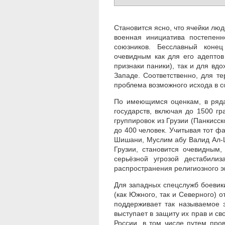
Становится ясно, что ячейки людо
военная инициатива постепенн
союзников. Бесславный конец
очевидным как для его адептов
признаки паники), так и для вд
Западе. Соответственно, для т
проблема возможного исхода в 
По имеющимся оценкам, в ряда
государств, включая до 1500 г
группировок из Грузии (Панкисс
до 400 человек. Учитывая тот ф
Шишани, Муслим абу Валид Ал-Ш
Грузии, становится очевидным,
серьёзной угрозой дестабилиз
распространения религиозного э
Для западных спецслужб боевик
(как Южного, так и Северного) о
поддерживает так называемое 
выступает в защиту их прав и св
России, в том числе путем про