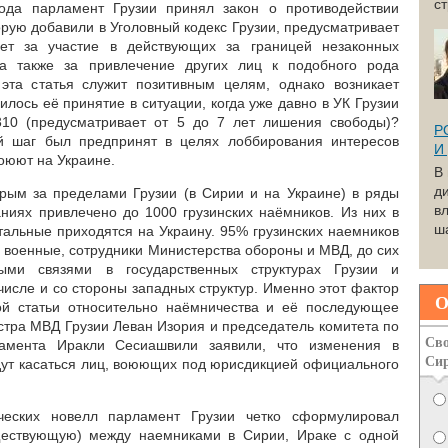
с
ода парламент Грузии принял закон о противодействии
орую добавили в Уголовный кодекс Грузии, предусматривает
лет за участие в действующих за границей незаконных
а также за привлечение других лиц к подобного рода
 эта статья служит позитивным целям, однако возникает
лось её принятие в ситуации, когда уже давно в УК Грузии
 310 (предусматривает от 5 до 7 лет лишения свободы)?
Р
й шаг был предпринят в целях лоббирования интересов
И
воюют на Украине.
В
д
рым за пределами Грузии (в Сирии и на Украине) в ряды
вл
иях привлечено до 1000 грузинских наёмников. Из них в
ша
стальные приходятся на Украину. 95% грузинских наемников
 военные, сотрудники Министерства обороны и МВД, до сих
ыми связями в государственных структурах Грузии и
исле и со стороны западных структур. Именно этот фактор
О
ой статьи относительно наёмничества и её последующее
стра МВД Грузии Леван Изория и председатель комитета по
Сво
амента Иракли Сесиашвили заявили, что изменения в
Си
удут касаться лиц, воюющих под юрисдикцией официального
еских новелл парламент Грузии четко сформулировал
ществующую) между наемниками в Сирии, Ираке с одной