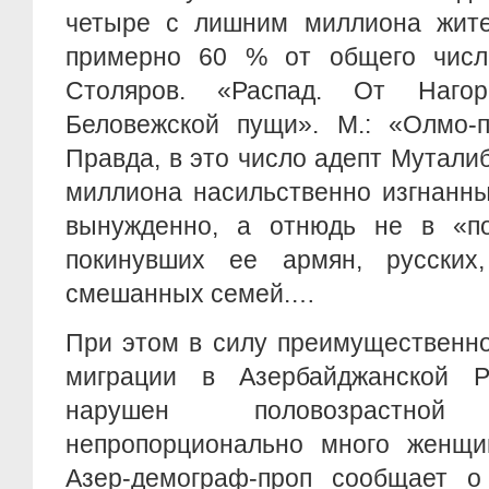
четыре с лишним миллиона жител
примерно 60 % от общего числ
Столяров. «Распад. От Наго
Беловежской пущи». М.: «Олмо-пр
Правда, в это число адепт Мутали
миллиона насильственно изгнанн
вынужденно, а отнюдь не в «по
покинувших ее армян, русских,
смешанных семей.…
При этом в силу преимущественно
миграции в Азербайджанской Р
нарушен половозрастно
непропорционально много женщи
Азер-демограф-проп сообщает о