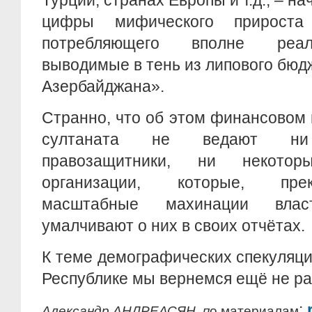
Турции, странах Европы и т.д., – 
цифры мифического прироста
потребляющего вполне реал
выводимые в тень из липового бю
Азербайджана».
Странно, что об этом финансовом 
султаната не ведают ни 
правозащитники, ни некотор
организации, которые, пре
масштабные махинации влас
умалчивают о них в своих отчётах.
К теме демографических спекуляц
Республике мы вернемся ещё не ра
:
Александр АНДРЕАСЯН, п
о материалам