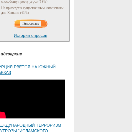
способствуя росту угроз (38%)
Не приведёт к существенным изменениям
для Кавказа (43%)
История опросов
идеоархив
УРЦИЯ РВЁТСЯ НА ЮЖНЫЙ
АВКАЗ
ЕЖДУНАРОДНЫЙ ТЕРРОРИЗМ
 УГРОЗЫ "ИСЛАМСКОГО