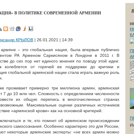
В
АЦИЯ» В ПОЛИТИКЕ СОВРЕМЕННОЙ АРМЕНИИ
09
Н
К
ександр КРЫЛОВ
| 26.01.2021 | 14:39
 армяне – это глобальная нация, была впервые публично
П
дентом РА Арменом Саркисяном в Лондоне в 2011 г. В
А
тве до сих пор нет единого мнения по поводу этой идеи:
к колеблется от горячей ее поддержки до критики и
ция глобальной армянской нации стала играть важную роль
и.
ке проживает примерно три миллиона армян, армянская
т 7 до 10 млн чел. Сложность с определением численности
овести их общую перепись в многочисленных странах
 возможным. Максимальные оценки различных источников
ствие «армянской крови» как на основной критерий.
П
включаться и те, кто помнит об армянском происхождении
И
нского самосознания. Особенно характерно это для России,
вают некоторые армянские эксперты: «не всех армян можно