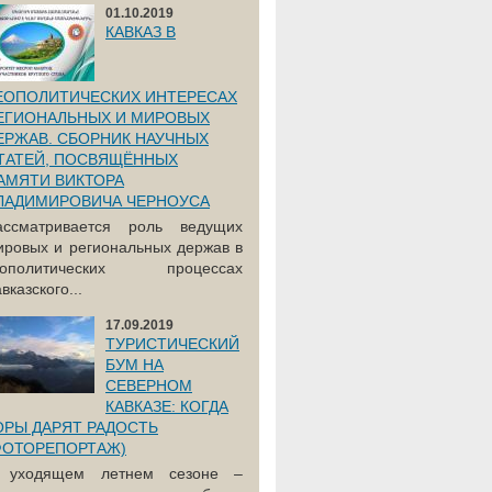
01.10.2019
КАВКАЗ В
ЕОПОЛИТИЧЕСКИХ ИНТЕРЕСАХ
ЕГИОНАЛЬНЫХ И МИРОВЫХ
ЕРЖАВ. СБОРНИК НАУЧНЫХ
ТАТЕЙ, ПОСВЯЩЁННЫХ
АМЯТИ ВИКТОРА
ЛАДИМИРОВИЧА ЧЕРНОУСА
ассматривается роль ведущих
ировых и региональных держав в
еополитических процессах
вказского...
17.09.2019
ТУРИСТИЧЕСКИЙ
БУМ НА
СЕВЕРНОМ
КАВКАЗЕ: КОГДА
ОРЫ ДАРЯТ РАДОСТЬ
ФОТОРЕПОРТАЖ)
 уходящем летнем сезоне –