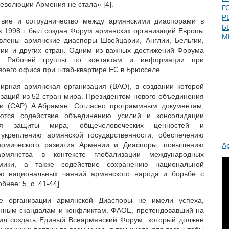
еволюции Армения не стала» [4].
Г
Р
твие и сотрудничество между армянскими диаспорами в
Б
 1998 г. был создан Форум армянских организаций Европы
М
лены армянские диаспоры Швейцарии, Англии, Бельгии,
сии и других стран. Одним из важных достижений Форума
ой Рабочей группы по контактам и информации при
воего офиса при штаб-квартире ЕС в Брюсселе.
ирная армянская организация (ВАО), в создании которой
изаций из 52 стран мира. Президентом нового объединения
и (САР) А.Абрамян. Согласно программным документам,
тся содействие объединению усилий и консолидации
я защиты мира, общечеловеческих ценностей и
укреплению армянской государственности, обеспечению
ономического развития Армении и Диаспоры, повышению
А
армянства в контексте глобализации международных
ики, а также содействие сохранению национальной
ию национальных чаяний армянского народа и борьбе с
нее: 5, с. 41-44].
е организации армянской Диаспоры не имели успеха,
енным скандалам и конфликтам. ФАОЕ, претендовавший на
жил создать Единый Всеармянский Форум, который должен