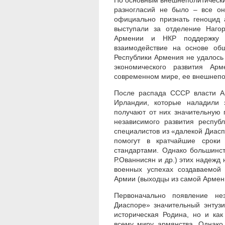
По основным внешнеполитическ
разногласий не было – все он
официально признать геноцид а
выступали за отделение Наго
Армении и НКР поддержку 
взаимодействие на основе об
Республики Армения не удалось 
экономического развития Ар
современном мире, ее внешнепо
После распада СССР власти Ар
Ирландии, которые наладили 
получают от них значительную 
независимого развития респуб
специалистов из «далекой Диасп
помогут в кратчайшие сроки
стандартами. Однако большинс
Р.Ованнисян и др.) этих надежд 
военных успехах создаваемой
Армии (выходцы из самой Армени
Первоначально появление не
Диаспоре» значительный энтузи
историческая Родина, но и ка
всему миру армянства. Однако