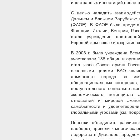
иностранных инвестиций после р
С целью наладить взаимодейс
Дальнем и Ближнем Зарубежье в
(ФАОЕ). В ФАОЕ были представ
Франции, Италии, Венгрии, Рос
стало учреждение постоянн
Европейском союзе и открытие с
В 2003 г. была учреждена Всем
участвовали 138 общин и орган
стал глава Союза армян Росси
основными целями ВАО являю
армянского народа во им
общенациональных интересов, 
поступательного социально-эк
экономического потенциала 
отношений и мировой эконом
самобытности и удовлетворен
глобальными угрозами [см. подроб
Попытки объединить различны
наоборот, привели к многочисл
лидерство в Диаспоре, предло