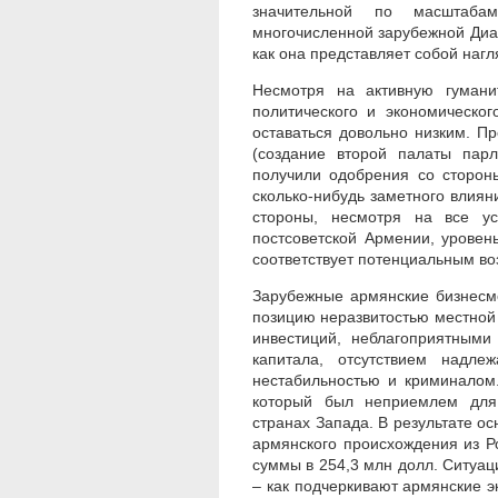
значительной по масштаба
многочисленной зарубежной Диа
как она представляет собой наг
Несмотря на активную гумани
политического и экономическо
оставаться довольно низким. П
(создание второй палаты парл
получили одобрения со сторон
сколько-нибудь заметного влиян
стороны, несмотря на все ус
постсоветской Армении, уровен
соответствует потенциальным в
Зарубежные армянские бизнесм
позицию неразвитостью местной
инвестиций, неблагоприятными
капитала, отсутствием надле
нестабильностью и криминалом
который был неприемлем для
странах Запада. В результате о
армянского происхождения из Ро
суммы в 254,3 млн долл. Ситуаци
– как подчеркивают армянские 