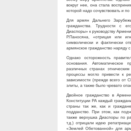
вокруг нее, она стала восприни
которой надо сочувствовать и п
Для армян Дальнего Зарубежь
гражданства. Трудности с е
Диаспоры» к руководству Армен
Р.Паносяна, «отрицая или иг
символически и фактически от
армянское гражданство наряду с
Однако осторожность правите
основания. Автоматическое 
различных странах этническим
процессы могло привести к р
зависимости (прежде всего от 
элиты, а также было чревато опа
Двойное гражданство в Армени
Конституции РА каждый граждани
страны так же, как и граждан
подданство. При этом, как под
также верхушка Диаспоры по р
т.д.) отрицали идею репатриаци
«Землей Обетованной» для арм