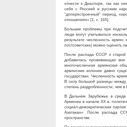
отнести к Диаспоре, так как н
себя с Россией и русским нар
“доперестроечный” период, хор
отношениях» [1, с. 165].
Большие проблемы при подсчет
люди могут учитываться нескол
результате численность армян 
постсоветских) можно оценить л
После распада СССР к старой 
добавилась проживающая вне 
многочисленная армянская общ
армянские колонии давно суще
государствах. Численность арм
В силу большой разницы между 
степень раздробленности, чем в 
В Дальнем Зарубежье в среде
Армении в начале ХХ в. полити
социал-демократическая партия
Азатакан». После распада СС
пространстве.