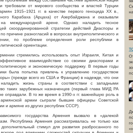
им проблемам между составными частями армянской нации
з
и требовали от мирового сообщества и властей Турции
С
рмян 1915–1921 гг. в качестве первого геноцида XX в.,
н
рного Карабаха (Арцаха) от Азербайджана и оказывали
на международной арене. Однако наладить тесное
щей скоординированной стратегии действий Диаспоры и
по причине разногласий в вопросах внутриполитического и
мении, по проблеме определения роли республики в
литической ориентации.
Т
мении стремились использовать опыт Израиля, Китая и
О
эффективное взаимодействие со своими диаспорами и
э
политическую и экономическую поддержку. В первые годы
з
лики была попытка привлечь к управлению государством
по
оры» (прежде всего из США и Франции) в надежде, что они
 наладить жизнь страны в соответствии с западными
тво таких зарубежных назначенцев (первый глава МИД РА
не оправдали. В то же время в 1990-х гг. важнейшую роль в
 армянской армии сыграли бывшие офицеры Советской
и и армяне из других республик СССР).
Д
зависимого государства Армения вызвало в «далекой
п
азм. Республика Армения рассматривалась не только как
г
к дополнительный стимул для развития разбросанного по
«
 вскоре под влиянием сложностей ситуации в Армении и