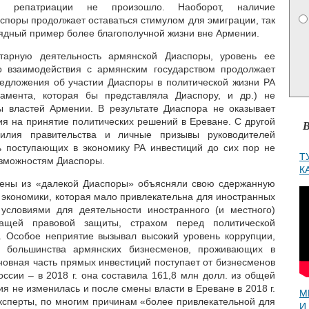
м репатриации не произошло. Наоборот, наличие
споры продолжает оставаться стимулом для эмиграции, так
лядный пример более благополучной жизни вне Армении.
тарную деятельность армянской Диаспоры, уровень ее
го взаимодействия с армянским государством продолжает
редложения об участии Диаспоры в политической жизни РА
амента, которая бы представляла Диаспору, и др.) не
ы властей Армении. В результате Диаспора не оказывает
ия на принятие политических решений в Ереване. С другой
В
илия правительства и личные призывы руководителей
ь поступающих в экономику РА инвестиций до сих пор не
Т
озможностям Диаспоры.
К
ены из «далекой Диаспоры» объясняли свою сдержанную
 экономики, которая мало привлекательна для иностранных
 условиями для деятельности иностранного (и местного)
жащей правовой защиты, страхом перед политической
. Особое неприятие вызывал высокий уровень коррупции,
 большинства армянских бизнесменов, проживающих в
сновная часть прямых инвестиций поступает от бизнесменов
ссии – в 2018 г. она составила 161,8 млн долл. из общей
я не изменилась и после смены власти в Ереване в 2018 г.
М
эксперты, по многим причинам «более привлекательной для
И