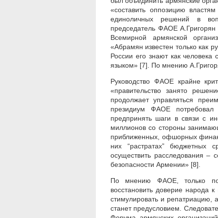
был объединить армянские органи
«составить оппозицию властям
единоличных решений в воп
председатель ФАОЕ А.Григорян 
Всемирной армянской организ
«Абрамян известен только как р
России его знают как человека 
языком» [7]. По мнению А.Григор
Руководство ФАОЕ крайне крит
«правительство занято решени
продолжает управляться преим
президиум ФАОЕ потребовал 
предпринять шаги в связи с и
миллионов со стороны занимаю
приближенных, офшорных финан
них “растратах” бюджетных с
осуществить расследования – 
безопасности Армении» [8].
По мнению ФАОЕ, только пос
восстановить доверие народа к
стимулировать и репатриацию, 
станет предусловием. Следовате
Форума армянских организаций