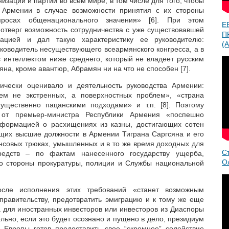
зации и партии во всем мире, в том числе для того, чтобы
 Армении в случае возможности принятия с их стороны
росах общенационального значения» [6]. При этом
Е
отверг возможность сотрудничества с уже существовавшей
П
ацией и дал такую характеристику ее руководителю:
(A
уководитель несуществующего всеармянского конгресса, а в
с интеллектом ниже среднего, который не владеет русским
яна, кроме авантюр, Абрамян ни на что не способен [7].
ически оценивало и деятельность руководства Армении:
ем не экстренных, а поверхностных проблем», «страна
ущественно пацанскими подходами» и т.п. [8]. Поэтому
от премьер-министра Республики Армения «поспешно
нформацией о расхищениях из казны, достигающих сотен
щих высшие должности в Армении Тиграна Саргсяна и его
совых трюках, умышленных и в то же время доходных для
С
редств – по фактам нанесенного государству ущерба,
О
со стороны прокуратуры, полиции и Службы национальной
ле исполнения этих требований «станет возможным
 правительству, предотвратить эмиграцию и к тому же еще
а для иностранных инвесторов или инвесторов из Диаспоры
льно, если это будет осознано и пущено в дело, президиум
 Европы готов предоставить свое “скромное” содействие