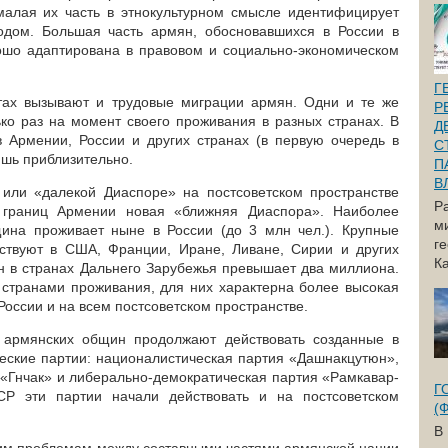
емалая их часть в этнокультурном смысле идентифицирует
одом. Большая часть армян, обосновавшихся в России в
ошо адаптирована в правовом и социально-экономическом
Г
ах вызывают и трудовые миграции армян. Одни и те же
Р
ько раз на момент своего проживания в разных странах. В
Д
в Армении, России и других странах (в первую очередь в
С
ишь приблизительно.
П
В
или «далекой Диаспоре» на постсоветском пространстве
Р
границ Армении новая «ближняя Диаспора». Наиболее
м
ина проживает ныне в России (до 3 млн чел.). Крупные
г
ствуют в США, Франции, Иране, Ливане, Сирии и других
Ка
ян в странах Дальнего Зарубежья превышает два миллиона.
странами проживания, для них характерна более высокая
России и на всем постсоветском пространстве.
 армянских общин продолжают действовать созданные в
ческие партии: националистическая партия «Дашнакцутюн»,
 «Гнчак» и либерально-демократическая партия «Рамкавар-
Г
СР эти партии начали действовать и на постсоветском
(
В