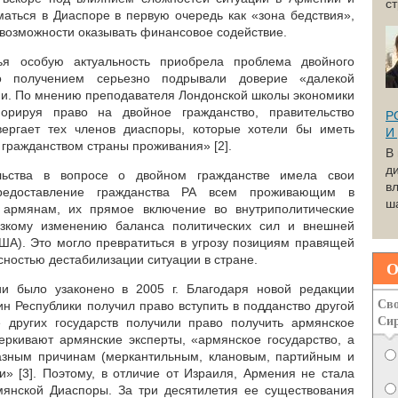
с
маться в Диаспоре в первую очередь как «зона бедствия»,
о возможности оказывать финансовое содействие.
я особую актуальность приобрела проблема двойного
го получением серьезно подрывали доверие «далекой
ии. По мнению преподавателя Лондонской школы экономики
норируя право на двойное гражданство, правительство
Р
вергает тех членов диаспоры, которые хотели бы иметь
И
 гражданством страны проживания» [2].
В
д
льства в вопросе о двойном гражданстве имела свои
вл
предоставление гражданства РА всем проживающим в
ша
 армянам, их прямое включение во внутриполитические
езкому изменению баланса политических сил и внешней
США). Это могло превратиться в угрозу позициям правящей
сностью дестабилизации ситуации в стране.
О
и было узаконено в 2005 г. Благодаря новой редакции
Сво
н Республики получил право вступить в подданство другой
Си
е других государств получили право получить армянское
черкивают армянские эксперты, «армянское государство, а
азным причинам (меркантильным, клановым, партийным и
и» [3]. Поэтому, в отличие от Израиля, Армения не стала
янской Диаспоры. За три десятилетия ее существования