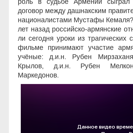
роль в судьбе Армении сыграл 
договор между дашнакским правит
националистами Мустафы Кемаля? 
лет назад российско-армянские о
ли сегодня уроки из трагических
фильме принимают участие армя
учёные: д.и.н. Рубен Мирзаханя
Крылов, д.и.н. Рубен Мелкон
Маркедонов.