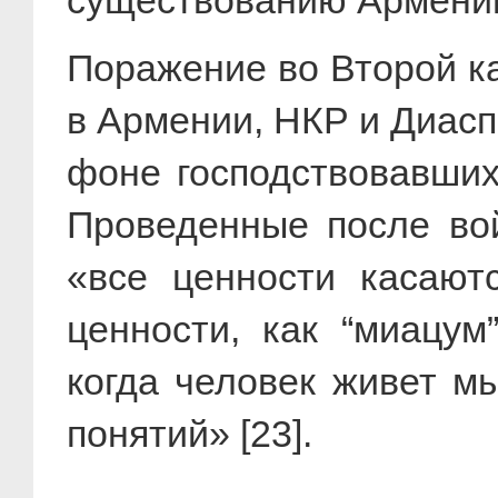
существованию Армении 
Поражение во Второй ка
в Армении, НКР и Диасп
фоне господствовавши
Проведенные после во
«все ценности касают
ценности, как “миацум”
когда человек живет м
понятий» [23].