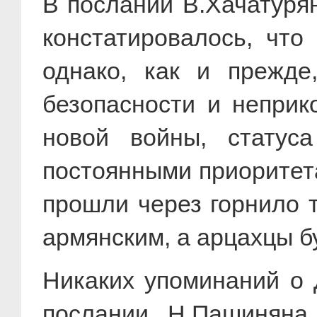
В послании В.Хачатурян
констатировалось, что
однако, как и прежде
безопасности и неприк
новой войны, статуса
постоянными приоритета
прошли через горнило т
армянским, а арцахцы бу
Никаких упоминаний о 
послании Н.Пашиняна