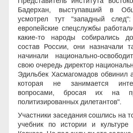
Представитель института восток
Бадерхан, выступавший в Общ
усмотрел тут "западный след"
европейские спецслужбы работали
какие-то народы собирались д
состав России, они назначали т
начинали национально-освободи
свою очередь директор националь
Эдильбек Хасмагомадов обвинил а
которая не занимается инт
вопросами, бросая их на пр
политизированных дилетантов".
Участники заседания сошлись на т
учебник по истории и культуре 