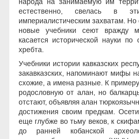
народа на занимаемую им террит
естественно, свелась в эт
империалистическим захватам. Но 
новые учебники сеют вражду м
касается исторической науки по 
хребта.
Учебники истории кавказских респу
закавказских, напоминают мифы н
схожие, а имена разные. К примеру
родословную от алан, но балкарц
отстают, объявляя алан тюркоязыч
достижения своим предкам. Осети
еще глубже во тьму веков, к скифа
до ранней кобанской археоло