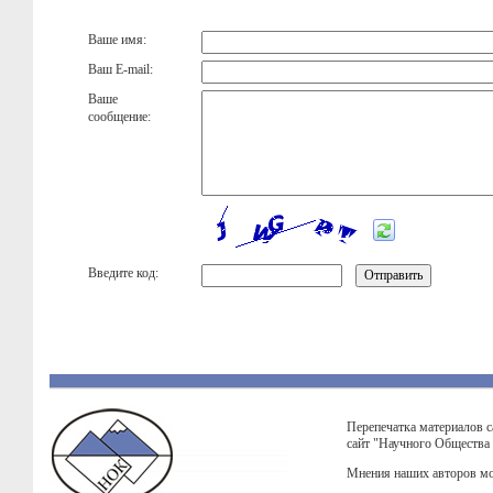
Ваше имя:
Ваш E-mail:
Ваше
сообщение:
Введите код:
Перепечатка материалов с
сайт "Научного Общества
Мнения наших авторов мо