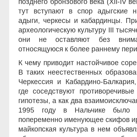
позднего бронзового века (ХII-IV в
тут вступают в спор адыгские н
адыги, черкесы и кабардинцы. Пр
археологическую культуру III тыся
они не оставляют без внима
относящуюся к более раннему пери
К чему приводит настойчивое сор
В таких неестественных образова
Черкессия и Кабардино-Балкария,
где соседствуют противоречивые
гипотезы, а как два взаимоисключ
1995 году в Нальчике было 
попеременно именующее скифов ир
майкопская культура в нем объяв