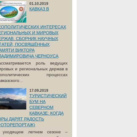
01.10.2019
КАВКАЗ В
ЕОПОЛИТИЧЕСКИХ ИНТЕРЕСАХ
ЕГИОНАЛЬНЫХ И МИРОВЫХ
ЕРЖАВ. СБОРНИК НАУЧНЫХ
ТАТЕЙ, ПОСВЯЩЁННЫХ
АМЯТИ ВИКТОРА
ЛАДИМИРОВИЧА ЧЕРНОУСА
ассматривается роль ведущих
ировых и региональных держав в
еополитических процессах
вказского...
17.09.2019
ТУРИСТИЧЕСКИЙ
БУМ НА
СЕВЕРНОМ
КАВКАЗЕ: КОГДА
ОРЫ ДАРЯТ РАДОСТЬ
ФОТОРЕПОРТАЖ)
 уходящем летнем сезоне –