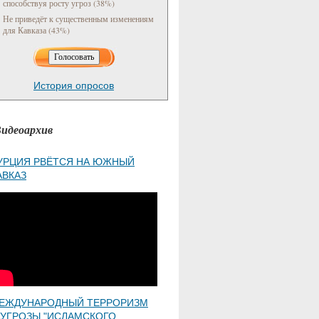
способствуя росту угроз (38%)
Не приведёт к существенным изменениям
для Кавказа (43%)
История опросов
идеоархив
УРЦИЯ РВЁТСЯ НА ЮЖНЫЙ
АВКАЗ
ЕЖДУНАРОДНЫЙ ТЕРРОРИЗМ
 УГРОЗЫ "ИСЛАМСКОГО