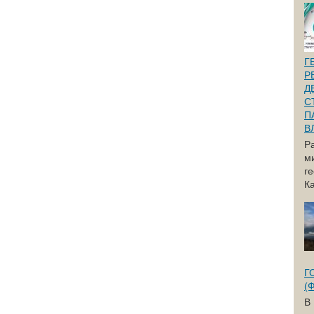
Г
Р
Д
С
П
В
Р
м
г
Ка
Г
(
В