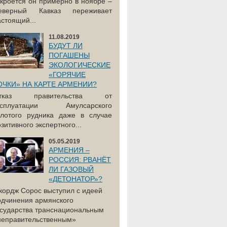
акроется он примерно в ноябре –
еверный Кавказ переживает
астоящий...
11.08.2019
БУДУТ ЛИ
ПОГАШЕНЫ
ЭКОЛОГИЧЕСКИЕ
«ГОРЯЧИЕ
ОЧКИ» НА КАРТЕ АРМЕНИИ?
тказ правительства от
ксплуатации Амулсарского
олотого рудника даже в случае
зитивного экспертного...
05.05.2019
АРМЕНИЯ –
РОССИЯ: РВАНЁТ
ЛИ ГАЗОВЫЙ
«ДЕТОНАТОР»?
жордж Сорос выступил с идеей
одчинения армянского
осударства транснациональным
неправительственным»