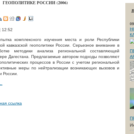
ГЕОПОЛИТИКЕ РОССИИ (2006)
В
09
Н
| 12:52
К
пытка комплексного изучения места и роли Республики
ной кавказской геополитики России. Серьезное внимание в
ботке методики анализа региональной составляющей
П
мере Дагестана. Предлагаемые автором подходы позволяют
А
ополитических процессов в России с учетом региональной
ктивные меры по нейтрализации возникающих вызовов и
и России.
..
ная ссылка
П
И