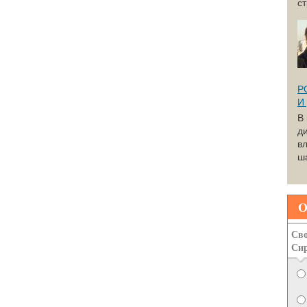
с
Р
И
В
д
вл
ша
О
Сво
Си