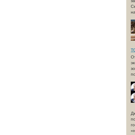
з
С
н
Т
О
э
з
по
Д
п
г
«