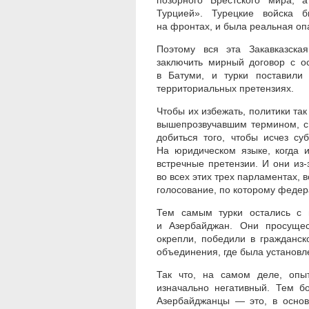
позорного Брестского мира, 
Турцией». Турецкие войска 
на фронтах, и была реальная опа
Поэтому вся эта Закавказска
заключить мирный договор с о
в Батуми, и турки поставили
территориальных претензиях.
Чтобы их избежать, политики та
вышепрозвучавшим термином, с
добиться того, чтобы исчез с
На юридическом языке, когда и
встречные претензии. И они из-
во всех этих трех парламентах,
голосование, по которому федер
Тем самым турки остались с 
и Азербайджан. Они просущес
окрепли, победили в гражданск
объединения, где была установл
Так что, на самом деле, опы
изначально негативный. Тем б
Азербайджанцы — это, в основ