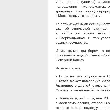
у них есть и сунниты), армян
направления — монофиситского, 
триединую божественную природ
к Московскому патриархату.
То есть между ними есть сущест
уже об этнической разнице, 
в настоящее время есть з
и Азербайджаном. В этих услов
разных государства...
И мы только три берем, а по
понимается еще большее объед
Северный Кавказ.
Игра иллюзий
- Если верить грузинским С
штатов может намерение Запа
Армению, с другой стороны 
Осетии, а также найти решени
- Понимаете, за последние 20 
с моей точки зрения, оторваны о
которые лелеют надежду на то,