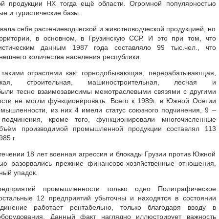
ой продукции НХ тогда ещё области. Огромной популярностью
ые и туристические базы.
вала себя растениеводческой и животноводческой продукцией, но
ритории, в основном, в Грузинскую ССР. И это при том, что
стическим данным 1987 года составляло 99 тыс.чел., что
ынешнего количества населения республики.
такими отраслями как: горнодобывающая, перерабатывающая,
ская, строительная, машиностроительная, лесная и
ыли тесно взаимозависимы межотраслевыми связями с другими
сти не могли функционировать. Всего к 1989г. в Южной Осетии
мышленности, из них 4 имели статус союзного подчинения, 9 –
подчинения, кроме того, функционировали многочисленные
Объём производимой промышленной продукции составлял 113
85 г.
ечении 18 лет военная агрессия и блокады Грузии против Южной
тью разорвались прежние финансово-хозяйственные отношения,
ный упадок.
дприятий промышленности только одно Полиграфическое
остальные 12 предприятий убыточны и находятся в состоянии
единение работает рентабельно, только благодаря вводу в
оборудования. Данный факт наглядно иллюстрирует важность