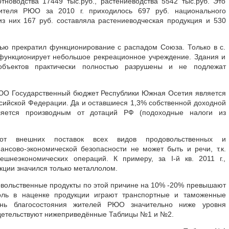
отноводства 17449 тыс.руб., растениеводства 5542 тыс.руб. Это
ителя РЮО за 2010 г. приходилось 697 руб. национального
 из них 167 руб. составляла растениеводческая продукция и 530
ью прекратил функционирование с распадом Союза. Только в с.
функционирует небольшое рекреационное учреждение. Здания и
объектов практически полностью разрушены и не подлежат
О Государственный бюджет Республики Южная Осетия является
сийской Федерации. Да и оставшиеся 1,3% собственной доходной
ляется производным от дотаций РФ (подоходные налоги из
 от внешних поставок всех видов продовольственных и
нсово-экономической безопасности не может быть и речи, т.к.
шнеэкономических операций. К примеру, за I-й кв. 2011 г.,
укции значился только металлолом.
вольственные продукты по этой причине на 10% -20% превышают
оль в наценке продукции играют транспортные и таможенные
ень благосостояния жителей РЮО значительно ниже уровня
идетельствуют нижеприведённые Таблицы №1 и №2.