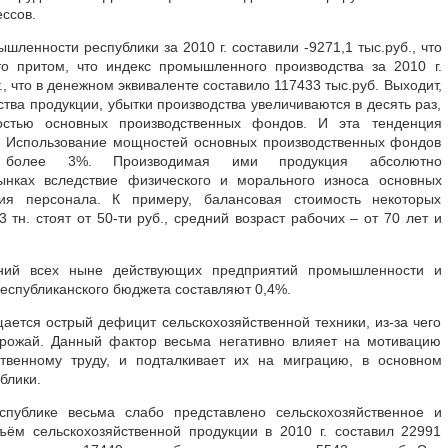
ссов.
ленности республики за 2010 г. составили -9271,1 тыс.руб., что
о притом, что индекс промышленного производства за 2010 г.
., что в денежном эквиваленте составило 117433 тыс.руб. Выходит,
тва продукции, убытки производства увеличиваются в десять раз,
остью основных производственных фондов. И эта тенденция
т. Использование мощностей основных производственных фондов
 более 3%. Производимая ими продукция абсолютно
ынках вследствие физического и морального износа основных
ия персонала. К примеру, балансовая стоимость некоторых
 тн. стоят от 50-ти руб., средний возраст рабочих – от 70 лет и
ний всех ныне действующих предприятий промышленности и
республиканского бюджета составляют 0,4%.
ается острый дефицит сельскохозяйственной техники, из-за чего
 урожай. Данный фактор весьма негативно влияет на мотивацию
ственному труду, и подталкивает их на миграцию, в основном
блики.
публике весьма слабо представлено сельскохозяйственное и
ём сельскохозяйственной продукции в 2010 г. составил 22991