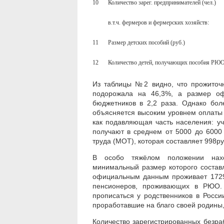
10
Количество зарег. предпринимателей (чел.)
в.т.ч. фермеров и фермерских хозяйств:
11
Размер детских пособий (руб.)
12
Количество детей, получающих пособия РЮО 
Из таблицы №2 видно, что прожиточн
подорожала на 46,3%, а размер оф
бюджетников в 2,2 раза. Однако бол
объясняется высоким уровнем оплаты т
как подавляющая часть населения: уч
получают в среднем от 5000 до 6000
труда (МОТ), которая составляет 998ру
В особо тяжёлом положении нахо
минимальный размер которого составл
официальным данным проживает 1729 
пенсионеров, проживающих в РЮО.
прописаться у родственников в Росси
проработавшие на благо своей родины,
Количество зарегистрированных безраб