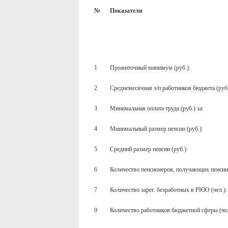
№
Показатели
1
Прожиточный минимум (руб.):
2
Среднемесячная з/п работников бюджета (руб.
3
Минимальная оплата труда (руб.) за:
4
Минимальный размер пенсии (руб.):
5
Средний размер пенсии (руб.):
6
Количество пенсионеров, получающих пенсии
7
Количество зарег. безработных в РЮО (чел.):
9
Количество работников бюджетной сферы (чел