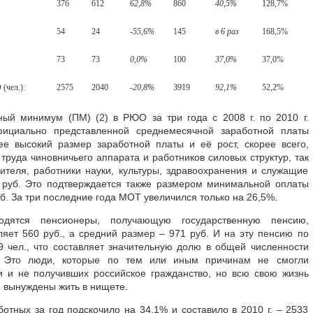
376
612
62,8%
860
40,5%
128,7%
54
24
-55,6%
145
в 6 раз
168,5%
73
73
0,0%
100
37,0%
37,0%
(чел.):
2575
2040
-20,8%
3919
92,1%
52,2%
ый минимум (ПМ) (2) в РЮО за три года с 2008 г. по 2010 г.
ициально представленной среднемесячной заработной платы
ее высокий размер заработной платы и её рост, скорее всего,
руда чиновничьего аппарата и работников силовых структур, так
ителя, работники науки, культуры, здравоохранения и служащие
 руб. Это подтверждается также размером минимальной оплаты
б. За три последние года МОТ увеличился только на 26,5%.
дятся пенсионеры, получающую государственную пенсию,
яет 560 руб., а средний размер – 971 руб. И на эту пенсию по
чел., что составляет значительную долю в общей численности
 Это люди, которые по тем или иным причинам не смогли
и и не получивших российское гражданство, но всю свою жизнь
 вынуждены жить в нищете.
отных за год подскочило на 34,1% и составило в 2010 г. – 2533