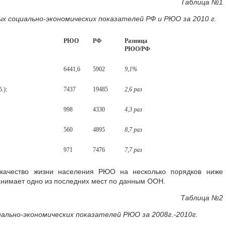
Таблица №1
х социально-экономических показателей РФ и РЮО за 2010 г.
РЮО
РФ
Разница
РЮО/РФ
6441,6
5902
9,1%
.):
7437
19485
2,6 раз
998
4330
4,3 раз
560
4895
8,7 раз
971
7476
7,7 раз
ачество жизни населения РЮО на несколько порядков ниже
занимает одно из последних мест по данным ООН.
Таблица №2
ально-экономических показателей РЮО за 2008г.-2010г.