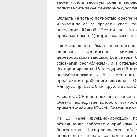
также играла весомую роль в валов
пользовались также санаторно-курортн
Область не только полностью обеспечи
и вывозила её за пределы своей тер
население Южной Осетии по стати
приблизительно (1) в три раза выше н
Промышленность была представлена 
пищевая, текстильная, химиче
деревообрабатывающая. Все заводы б
союзными республиками, и в отдельно
функционировали 18 предприятий про
республиканского и 5 – местного 
предприятия районного значения. 
млн.руб., прибыль 5 млн.руб. в ценах 19
Распад СССР и не прекращавшаяся в т
Осетии, вследствие которого полнос
привёл экономику Южной Осетии в пол
Из 13 ныне функционирующих пре
объединение работает с прибылью, 
банкротства. Полиграфическое объ
производство нового современного 