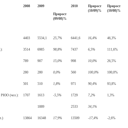
2008
2009
2010
Прирост
Прирост
(10/09)%
(10/08)%
Прирост
(09/08)%
4403
5534,1
25,7%
6441,6
16,4%
46,3%
):
3514
6985
98,8%
7437
6,5%
111,6%
789
907
15,0%
998
10,0%
26,5%
280
280
0,0%
560
100,0%
100,0%
501
510
1,8%
971
90,4%
93,8%
 РЮО (чел.):
1707
1613
-5,5%
1729
7,2%
1,3%
1889
2533
34,1%
.)
13864
16348
17,9%
13509
-17,4%
-2,6%