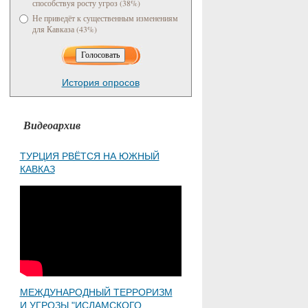
способствуя росту угроз (38%)
Не приведёт к существенным изменениям
для Кавказа (43%)
История опросов
Видеоархив
ТУРЦИЯ РВЁТСЯ НА ЮЖНЫЙ
КАВКАЗ
МЕЖДУНАРОДНЫЙ ТЕРРОРИЗМ
И УГРОЗЫ "ИСЛАМСКОГО