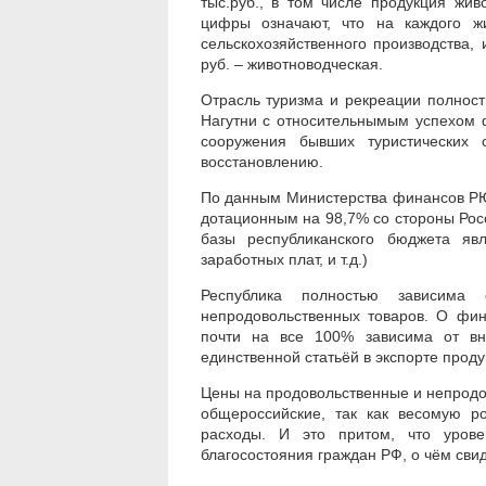
тыс.руб., в том числе продукция жив
цифры означают, что на каждого ж
сельскохозяйственного производства,
руб. – животноводческая.
Отрасль туризма и рекреации полност
Нагутни с относительнымым успехом 
сооружения бывших туристических 
восстановлению.
По данным Министерства финансов РЮ
дотационным на 98,7% со стороны Рос
базы республиканского бюджета яв
заработных плат, и т.д.)
Республика полностью зависима
непродовольственных товаров. О фина
почти на все 100% зависима от вне
единственной статьёй в экспорте прод
Цены на продовольственные и непродо
общероссийские, так как весомую р
расходы. И это притом, что уров
благосостояния граждан РФ, о чём св