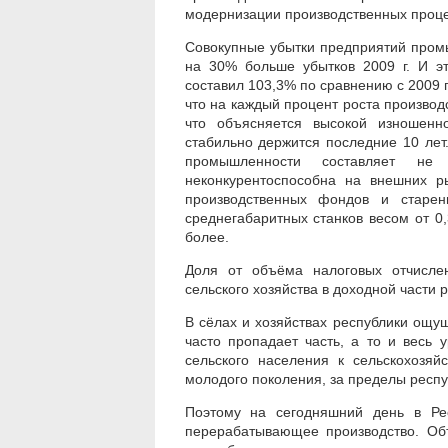
модернизации производственных проце
Совокупные убытки предприятий промыш
на 30% больше убытков 2009 г. И эт
составил 103,3% по сравнению с 2009 г
что на каждый процент роста производс
что объясняется высокой изношенн
стабильно держится последние 10 ле
промышленности составляет не
неконкурентоспособна на внешних р
производственных фондов и старен
среднегабаритных станков весом от 0,3
более.
Доля от объёма налоговых отчисле
сельского хозяйства в доходной части 
В сёлах и хозяйствах республики ощущ
часто пропадает часть, а то и весь
сельского населения к сельскохозяй
молодого поколения, за пределы респу
Поэтому на сегодняшний день в Рес
перерабатывающее производство. Объ