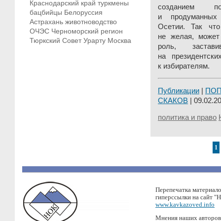
Краснодарский край
туркмены
созданием по
бацбийцы
Белоруссия
и продуманных
Астрахань
животноводство
Осетии. Так что
ОЧЭС
Черноморский регион
не желая, может
Тюркский Совет
Урарту
Москва
роль, застав
на президентск
к избирателям.
Публикации
|
ПО
СКАКОВ
| 09.02.20
политика и право
1
Перепечатка материало
гиперссылки на сайт "
www.kavkazoved.info
Мнения наших авторов 