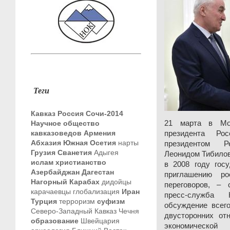
Теги
Кавказ
Россия
Сочи-2014
Научное общество
21 марта в Мос
кавказоведов
Армения
президента Ро
Абхазия
Южная Осетия
нарты
президентом 
Грузия
Сванетия
Адыгея
Леонидом Тибилов
ислам
христианство
в 2008 году гос
Азербайджан
Дагестан
приглашению ро
Нагорный Карабах
дидойцы
переговоров, –
карачаевцы
глобализация
Иран
пресс-служба 
Турция
терроризм
суфизм
обсуждение всего
Северо-Западный Кавказ
Чечня
двусторонних от
образование
Швейцария
экономической