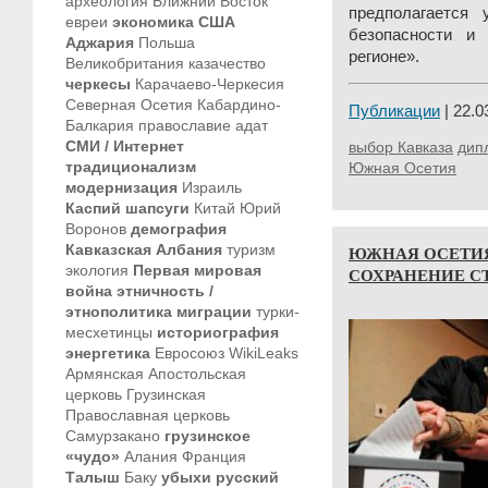
археология
Ближний Восток
предполагается 
евреи
экономика
США
безопасности и 
Аджария
Польша
регионе».
Великобритания
казачество
черкесы
Карачаево-Черкесия
Северная Осетия
Кабардино-
Публикации
| 22.0
Балкария
православие
адат
СМИ / Интернет
выбор Кавказа
дип
традиционализм
Южная Осетия
модернизация
Израиль
Каспий
шапсуги
Китай
Юрий
Воронов
демография
Кавказская Албания
туризм
ЮЖНАЯ ОСЕТИЯ
экология
Первая мировая
СОХРАНЕНИЕ С
война
этничность /
этнополитика
миграции
турки-
месхетинцы
историография
энергетика
Евросоюз
WikiLeaks
Армянская Апостольская
церковь
Грузинская
Православная церковь
Самурзакано
грузинское
«чудо»
Алания
Франция
Талыш
Баку
убыхи
русский