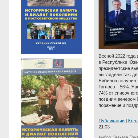
Весной 2022 года в
в Республике Юж
президентские выб
выглядели так: д
Бибилов получил 
Гаглоев – 56%. Яв
74% от списочного
поздним вечером 
поражение и поздр
Публикации
|
Колл
21:03
выбор Кавказа
Гру