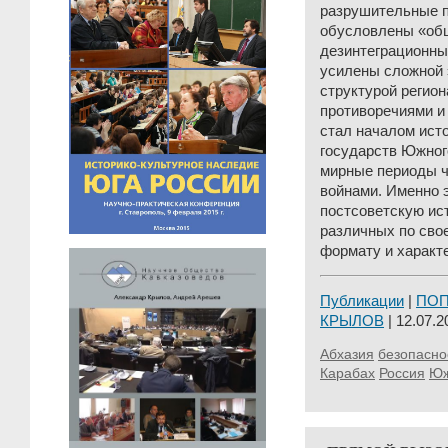
разрушительные 
обусловлены «о
дезинтеграционны
усилены сложной
структурой регион
противоречиями и
стал началом ист
государств Южног
мирные периоды 
войнами. Именно 
постсоветскую ис
различных по сво
формату и характе
Публикации
|
ПО
КРЫЛОВ
| 12.07.2
Абхазия
безопасно
Карабах
Россия
Юж