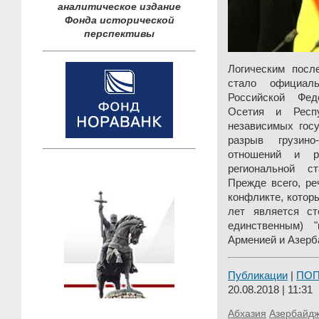
аналитическое издание
Фонда исторической
перспективы
Логическим посл
стало официал
Российской Фе
Осетия и Респ
независимых госу
разрыв грузино
отношений и р
региональной с
Прежде всего, ре
конфликте, котор
лет является с
единственным) 
Арменией и Азерб
Публикации
|
ПО
20.08.2018 | 11:31
Абхазия
Азербайд