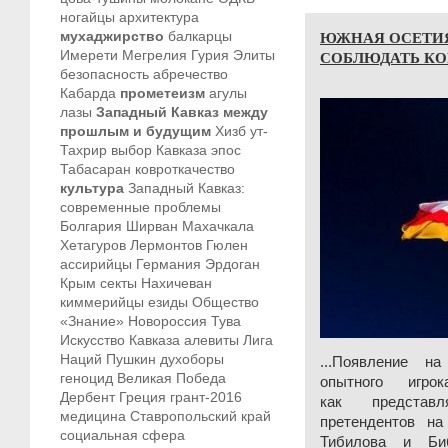
ногайцы
архитектура
ЮЖНАЯ ОСЕТИЯ
мухаджирство
балкарцы
Имерети
Мегрелия
Гурия
Элиты
СОБЛЮДАТЬ К
безопасность
абречество
Кабарда
прометеизм
агулы
лазы
Западный Кавказ между
прошлым и будущим
Хизб ут-
Тахрир
выбор Кавказа
эпос
Табасаран
ковроткачество
культура
Западный Кавказ:
современные проблемы
Болгария
Ширван
Махачкала
Хетагуров
Лермонтов
Гюлен
ассирийцы
Германия
Эрдоган
Крым
секты
Нахичеван
киммерийцы
езиды
Общество
«Знание»
Новороссия
Тува
Искусство Кавказа
алевиты
Лига
Наций
Пушкин
духоборы
...Появление н
геноцид
Великая Победа
опытного игро
Дербент
Греция
грант-2016
как представл
медицина
Ставропольский край
претендентов на
социальная сфера
Тибилова и Биб