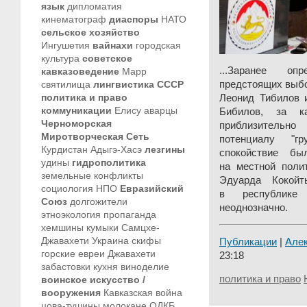
язык
дипломатия
кинематограф
диаспоры
НАТО
сельское хозяйство
Ингушетия
вайнахи
городская
культура
советское
...Заранее оп
кавказоведение
Марр
святилища
лингвистика
СССР
предстоящих выб
политика и право
Леонид Тибилов 
коммуникации
Елису
аварцы
Бибилов, за к
Черноморская
приблизительн
Миротворческая Сеть
потенциалу "г
Курдистан
Адыгэ-Хасэ
лезгины
спокойствие б
удины
гидрополитика
на местной полит
земельные конфликты
Эдуарда Кокойт
социология
НПО
Евразийский
в республике
Союз
долгожители
неоднозначно.
этноэкология
пропаганда
хемшины
кумыки
Самцхе-
Джавахети
Украина
скифы
Публикации
|
Але
горские евреи
Джавахети
23:18
забастовки
кухня
виноделие
политика и право
воинское искусство /
вооружения
Кавказская война
цова-тушины
молокане
ОДКБ