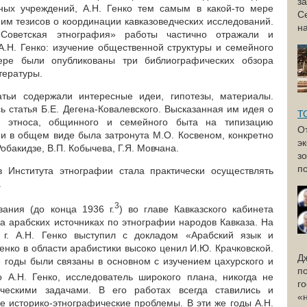
з
ных учреждений, А.Н. Генко тем самым в какой-то мере
С
им тезисов о координации кавказоведческих исследований.
н
Советская этнография» работы частично отражали и
А.Н. Генко: изучение общественной структуры и семейного
ере были опубликованы три библиографических обзора
тературы.
тьи содержали интересные идеи, гипотезы, материалы.
ь статья Б.Е. Дегена-Ковалевского. Высказанная им идея о
Т
ы этноса, общинного и семейного быта на типизацию
О
и в общем виде была затронута М.О. Косвеном, конкретно
э
обакидзе, В.П. Кобычева, Г.Я. Мовчана.
з
по
в Института этнографии стала практически осуществлять
.
3
ания (до конца 1936 г.
) во главе Кавказского кабинета
а арабских источниках по этнографии народов Кавказа. На
 г. А.Н. Генко выступил с докладом «Арабский язык и
енко в области арабистики высоко ценил И.Ю. Крачковской.
Д
е годы были связаны в основном с изучением цахурского и
п
о А.Н. Генко, исследователь широкого плана, никогда не
г
ическими задачами. В его работах всегда ставились и
«
 историко-этнографические проблемы. В эти же годы А.Н.