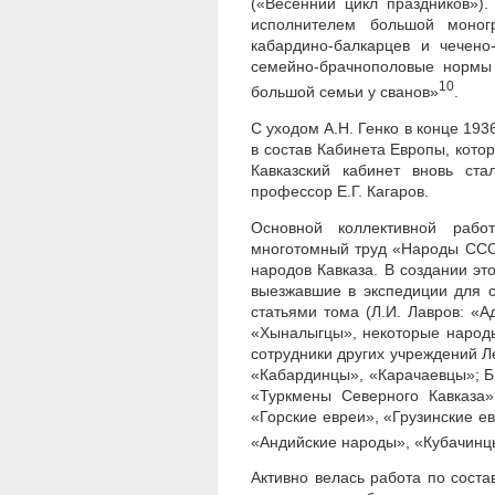
(«Весенний цикл праздников»).
исполнителем большой моногр
кабардино-балкарцев и чечено
семейно-брачнополовые нормы 
10
большой семьи у сванов»
.
С уходом А.Н. Генко в конце 1936
в состав Кабинета Европы, котор
Кавказский кабинет вновь ста
профессор Е.Г. Кагаров.
Основной коллективной рабо
многотомный труд «Народы СССР
народов Кавказа. В создании это
выезжавшие в экспедиции для 
статьями тома (Л.И. Лавров: «А
«Хыналыгцы», некоторые народы
сотрудники других учреждений Л
«Кабардинцы», «Карачаевцы»; Б.
«Туркмены Северного Кавказа»
«Горские евреи», «Грузинские ев
«Андийские народы», «Кубачинц
Активно велась работа по сост