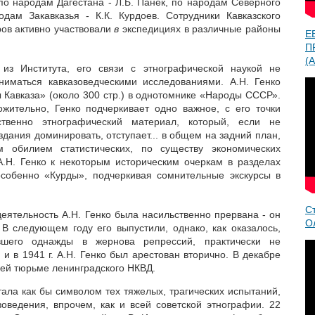
по народам Дагестана - Л.Б. Панек, по народам Северного
одам Закавказья - К.К. Курдоев. Сотрудники Кавказского
ров активно участвовали
в
экспедициях в различные районы
Е
П
(A
из Института, его связи с этнографической наукой не
ниматься кавказоведческими исследованиями. А.Н. Генко
 Кавказа» (около 300 стр.) в однотомнике «Народы СССР».
жительно, Генко подчеркивает одно важное, с его точки
бственно этнографический материал, который, если не
дания доминировать, отступает... в общем на задний план,
м обилием статистических, по существу экономических
 А.Н. Генко к некоторым историческим очеркам в разделах
особенно «Курды», подчеркивая сомнительные экскурсы в
С
деятельность А.Н. Генко была насильственно прервана - он
О
В следующем году его выпустили, однако, как оказалось,
вшего однажды в жернова репрессий, практически не
и в 1941 г. А.Н. Генко был арестован вторично. В декабре
ней тюрьме ленинградского НКВД.
тала как бы символом тех тяжелых, трагических испытаний,
оведения, впрочем, как и всей советской этнографии. 22