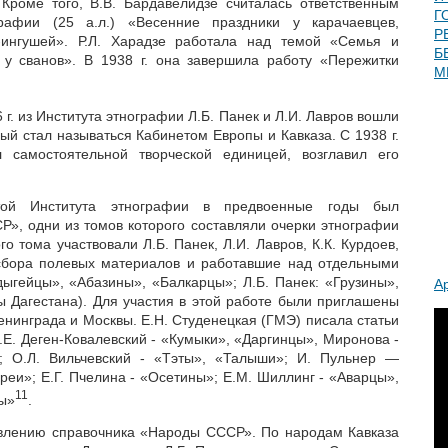
 Кроме того, В.В. Бардавелидзе считалась ответственным
Г
афии (25 а.л.) «Весенние праздники у карачаевцев,
Р
-ингушей». Р.Л. Харадзе работала над темой «Семья и
Б
у сванов». В 1938 г. она завершила работу «Пережитки
М
 г. из Института этнографии Л.Б. Панек и Л.И. Лавров вошли
ый стал называться Кабинетом Европы и Кавказа. С 1938 г.
л самостоятельной творческой единицей, возглавил его
той Института этнографии в предвоенные годы был
», одни из томов которого составляли очерки этнографии
го тома участвовали Л.Б. Панек, Л.И. Лавров, К.К. Курдоев,
сбора полевых материалов и работавшие над отдельными
дыгейцы», «Абазины», «Балкарцы»; Л.Б. Панек: «Грузины»,
А
 Дагестана). Для участия в этой работе были приглашены
енинграда и Москвы. Е.Н. Студенецкая (ГМЭ) писала статьи
Е. Деген-Ковалевский - «Кумыки», «Даргинцы», Миронова -
; О.Л. Вильчевский - «Тэты», «Талыши»; И. Пульнер —
реи»; Е.Г. Пчелина - «Осетины»; Е.М. Шиллинг - «Аварцы»,
11
ы»
.
авлению справочника «Народы СССР». По народам Кавказа