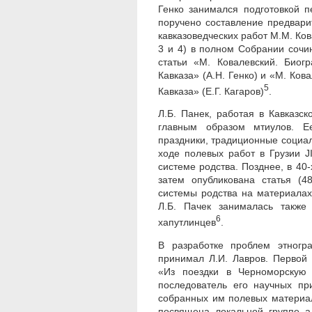
Генко занимался подготовкой 
поручено составление предвари
кавказоведческих работ М.М. Ков
3 и 4) в полном Собрании сочи
статьи «М. Ковалевский. Биог
Кавказа» (А.Н. Генко) и «М. Ков
5
Кавказа» (Е.Г. Кагаров)
.
Л.Б. Панек, работая в Кавказс
главным образом мтиулов. Ее
праздники, традиционные социаль
ходе полевых работ в Грузии J
системе родства. Позднее, в 40-
затем опубликована статья (4
системы родства на материалах
Л.Б. Пачек занималась также 
6
хапутлинцев
.
В разработке проблем этногр
принимал Л.И. Лавров. Первой 
«Из поездки в Черноморскую 
последователь его научных пр
собранных им полевых материал
посвящена локальной группе а