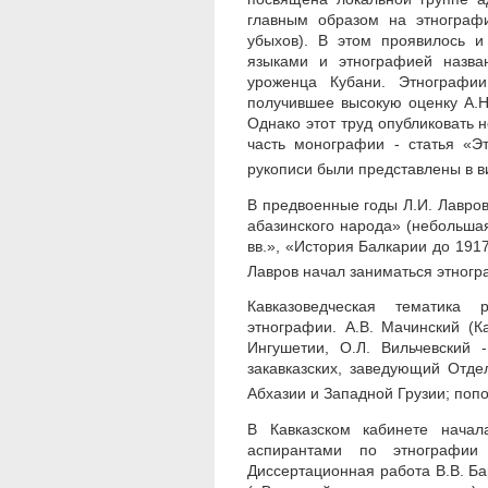
главным образом на этнографи
убыхов). В этом проявилось и
языками и этнографией назва
уроженца Кубани. Этнографии
получившее высокую оценку А.Н. 
Однако этот труд опубликовать 
часть монографии - статья «Э
рукописи были представлены в в
В предвоенные годы Л.И. Лавро
абазинского народа» (небольшая 
вв.», «История Балкарии до 1917 
Лавров начал заниматься этногр
Кавказоведческая тематика 
этнографии. А.В. Мачинский (
Ингушетии, О.Л. Вильчевский 
закавказских, заведующий Отде
Абхазии и Западной Грузии; поп
В Кавказском кабинете начал
аспирантами по этнографии 
Диссертационная работа В.В. Б