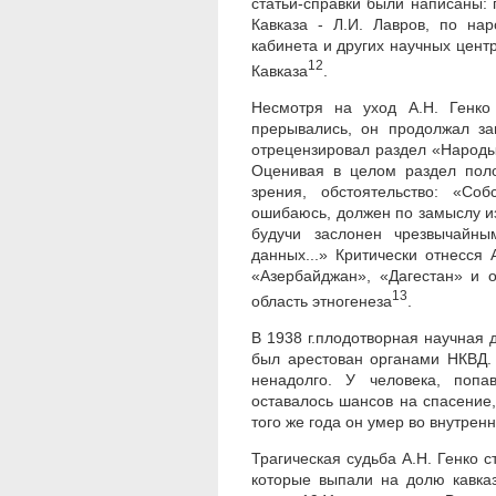
статьи-справки были написаны: 
Кавказа - Л.И. Лавров, по нар
кабинета и других научных цент
12
Кавказа
.
Несмотря на уход А.Н. Генко 
прерывались, он продолжал за
отрецензировал раздел «Народы
Оценивая в целом раздел поло
зрения, обстоятельство: «Со
ошибаюсь, должен по замыслу из
будучи заслонен чрезвычайны
данных...» Критически отнесся
«Азербайджан», «Дагестан» и 
13
область этногенеза
.
В 1938 г.плодотворная научная 
был арестован органами НКВД. 
ненадолго. У человека, попа
оставалось шансов на спасение, 
того же года он умер во внутрен
Трагическая судьба А.Н. Генко с
которые выпали на долю кавказ