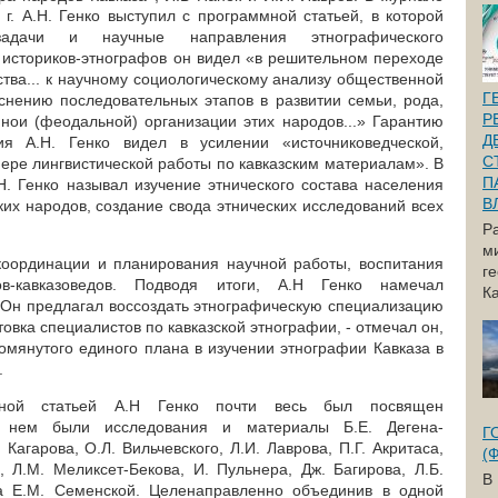
г. А.Н. Генко выступил с программной статьей, в которой
адачи и научные направления этнографического
у историков-этнографов он видел «в решительном переходе
ства... к научному социологическому анализу общественной
Г
яснению последовательных этапов в развитии семьи, рода,
Р
нои (феодальной) организации этих народов...» Гарантию
Д
ия А.Н. Генко видел в усилении «источниковедческой,
С
ере лингвистической работы по кавказским материалам». В
П
Н. Генко называл изучение этнического состава населения
В
ких народов, создание свода этнических исследований всех
Р
м
координации и планирования научной работы, воспитания
г
ов-кавказоведов. Подводя итоги, А.Н Генко намечал
Ка
. Он предлагал воссоздать этнографическую специализацию
товка специалистов по кавказской этнографии, - отмечал он,
омянутого единого плана в изучении этнографии Кавказа в
.
ной статьей А.Н Генко почти весь был посвящен
 В нем были исследования и материалы Б.Е. Дегена-
Г
 Кагарова, О.Л. Вильчевского, Л.И. Лаврова, П.Г. Акритаса,
(
, Л.М. Меликсет-Бекова, И. Пульнера, Дж. Багирова, Л.Б.
В
га Е.М. Семенской. Целенаправленно объединив в одной