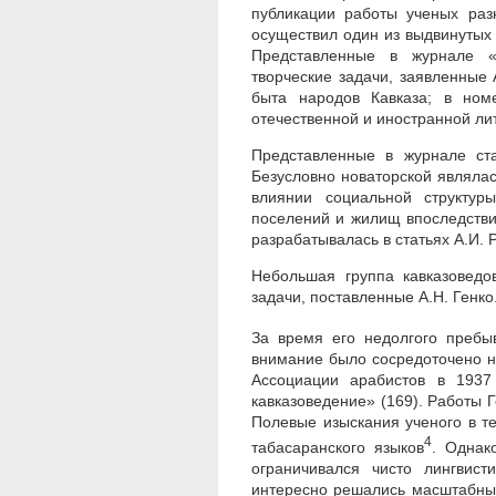
публикации работы ученых раз
осуществил один из выдвинутых 
Представленные в журнале «
творческие задачи, заявленные 
быта народов Кавказа; в ном
отечественной и иностранной ли
Представленные в журнале ста
Безусловно новаторской являлас
влиянии социальной структур
поселений и жилищ впоследстви
разрабатывалась в статьях А.И. Р
Небольшая группа кавказоведо
задачи, поставленные А.Н. Генко
За время его недолгого пребыв
внимание было сосредоточено н
Ассоциации арабистов в 1937
кавказоведение» (169). Работы Г
Полевые изыскания ученого в т
4
табасаранского языков
. Однак
ограничивался чисто лингвист
интересно решались масштабные