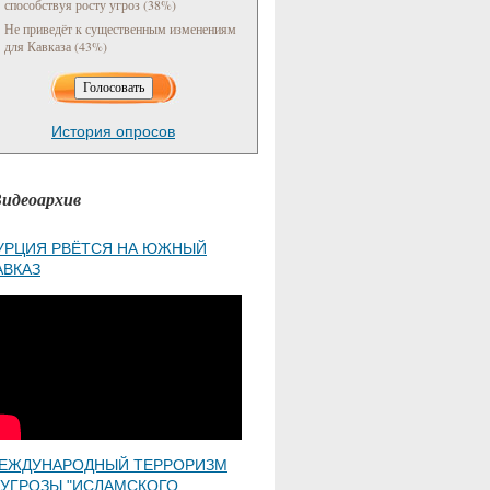
способствуя росту угроз (38%)
Не приведёт к существенным изменениям
для Кавказа (43%)
История опросов
идеоархив
УРЦИЯ РВЁТСЯ НА ЮЖНЫЙ
АВКАЗ
ЕЖДУНАРОДНЫЙ ТЕРРОРИЗМ
 УГРОЗЫ "ИСЛАМСКОГО