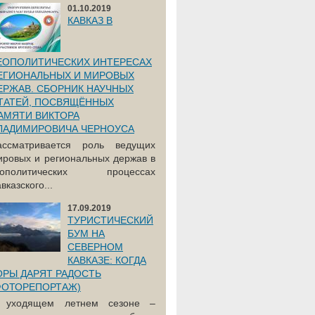
01.10.2019
КАВКАЗ В
ЕОПОЛИТИЧЕСКИХ ИНТЕРЕСАХ
ЕГИОНАЛЬНЫХ И МИРОВЫХ
ЕРЖАВ. СБОРНИК НАУЧНЫХ
ТАТЕЙ, ПОСВЯЩЁННЫХ
АМЯТИ ВИКТОРА
ЛАДИМИРОВИЧА ЧЕРНОУСА
ассматривается роль ведущих
ировых и региональных держав в
еополитических процессах
вказского...
17.09.2019
ТУРИСТИЧЕСКИЙ
БУМ НА
СЕВЕРНОМ
КАВКАЗЕ: КОГДА
ОРЫ ДАРЯТ РАДОСТЬ
ФОТОРЕПОРТАЖ)
 уходящем летнем сезоне –