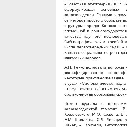
«Советская этнография» в 1936 
сформулировал основные з
кавказоведения. Главную задач
от методов простого собиратель
структуры народов Кавказа, вы
племенной и раннегосударствен
качества научного исследован
библиографической и в особой м
числе первоочередных задач А.
Кавказа, социального строя горс
кчвказских народов.
А.Н. Генко волновали вопросы 
квалифицированных этнограф
некоторые практические задачи
в вузах. «Систематическая подго
- предпосылка выполнимости уп
сколько-нибудь обозримый срок»
Номер журнала с программ
кавказоведческой тематике.
Ковалевского, М.О. Косвена, Е.Г.
Е.М. Шиллинга, С.Д. Лисициана
Панек, А. Крихели, антрополо