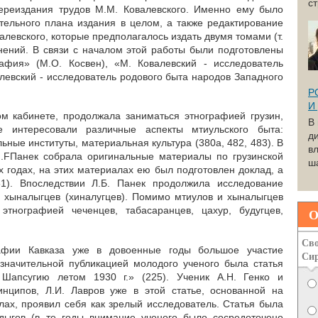
с
переиздания трудов М.М. Ковалевского. Именно ему было
тельного плана издания в целом, а также редактирование
алевского, которые предполагалось издать двумя томами (т.
нений. В связи с началом этой работы были подготовлены
рафия» (М.О. Косвен), «М. Ковалевский - исследователь
алевский - исследователь родового быта народов Западного
Р
И
ком кабинете, продолжала заниматься этнографией грузин,
В
 интересовали различные аспекты мтиульского быта:
д
ные институты, материальная культура (380а, 482, 483). В
вл
I.FПанек собрала оригинальные материалы по грузинской
ша
х годах, на этих материалах ею был подготовлен доклад, а
81). Впоследствии Л.Б. Панек продолжила исследование
 хыналыгцев (хиналугцев). Помимо мтиулов и хыналыгцев
этнографией чеченцев, табасаранцев, цахур, будугцев,
О
Сво
афии Кавказа уже в довоенные годы большое участие
Си
значительной публикацией молодого ученого была статья
Шапсугию летом 1930 г.» (225). Ученик А.Н. Генко и
инципов, Л.И. Лавров уже в этой статье, основанной на
ах, проявил себя как зрелый исследователь. Статья была
дыгов (в те годы внимание ученого было сосредоточено