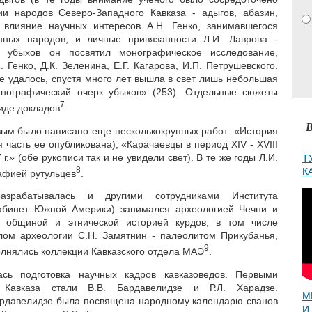
и народов Северо-Западного Кавказа - адыгов, абазин,
 влияние научных интересов А.Н. Генко, занимавшегося
нных народов, и личные привязанности Л.И. Лаврова -
 убыхов он посвятил монографическое исследование,
Генко, Д.К. Зеленина, Е.Г. Кагарова, И.П. Петрушевского.
не удалось, спустя много лет вышла в свет лишь небольшая
тнографический очерк убыхов» (253). Отдельные сюжеты
7
иде докладов
.
В
вым было написано еще несколькокрупных работ: «История
часть ее опубликована); «Карачаевцы в период XIV - XVIII
г.» (обе рукописи так и не увидели свет). В те же годы Л.И.
Т
8
К
афией рутульцев
.
разрабатывалась и другими сотрудниками Института
Кабинет Южной Америки) занимался археологией Чечни и
- общиной и этнической историей курдов, в том числе
лом археологии С.Н. Замятнин - палеолитом Прикубанья,
9
олнялись коллекции Кавказского отдела МАЭ
.
ась подготовка научных кадров кавказоведов. Первыми
Кавказа стали В.В. Бардавелидзе и Р.Л. Харадзе.
М
ардавелидзе была посвящена народному календарю сванов
И