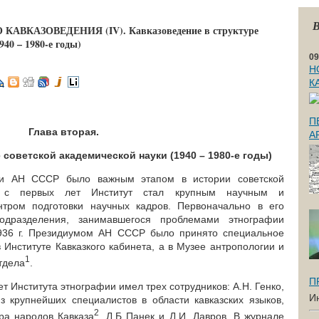
В
ВКАЗОВЕДЕНИЯ (IV). Кавказоведение в структуре
940 – 1980-е годы)
09
Н
К
П
Глава вторая.
А
 советской академической науки (1940 – 1980-е годы)
ии АН СССР было важным этапом в истории советской
е с первых лет Институт стал крупным научным и
тром подготовки научных кадров. Первоначально в его
одразделения, занимавшегося проблемами этнографии
936 г. Президиумом АН СССР было принято специальное
 Институте Кавказкого кабинета, а в Музее антропологии и
1
тдела
.
П
ет Института этнографии имел трех сотрудников: А.Н. Генко,
И
 крупнейших специалистов в области кавказских языков,
2
ра народов Кавказа
, Л.Б Панек и Л.И. Лавров. В журнале