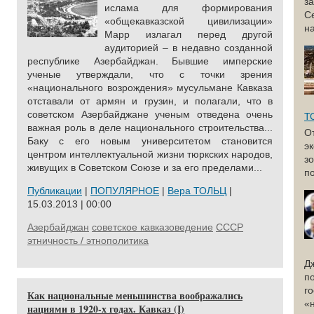
з
ислама для формирования
С
«общекавказской цивилизации»
н
Марр излагал перед другой
аудиторией – в недавно созданной
республике Азербайджан. Бывшие имперские
ученые утверждали, что с точки зрения
«национального возрождения» мусульмане Кавказа
отставали от армян и грузин, и полагали, что в
советском Азербайджане ученым отведена очень
Т
важная роль в деле национального строительства...
О
Баку с его новым университетом становится
э
центром интеллектуальной жизни тюркских народов,
з
живущих в Советском Союзе и за его пределами...
по
Публикации
|
ПОПУЛЯРНОЕ
|
Вера ТОЛЬЦ
|
15.03.2013 | 00:00
Азербайджан
советское кавказоведение
СССР
этничность / этнополитика
Д
п
г
Как национальные меньшинства воображались
«
нациями в 1920-х годах. Кавказ (I)