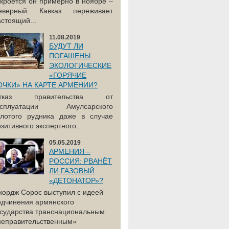
акроется он примерно в ноябре –
еверный Кавказ переживает
астоящий...
11.08.2019
БУДУТ ЛИ
ПОГАШЕНЫ
ЭКОЛОГИЧЕСКИЕ
«ГОРЯЧИЕ
ОЧКИ» НА КАРТЕ АРМЕНИИ?
тказ правительства от
ксплуатации Амулсарского
олотого рудника даже в случае
зитивного экспертного...
05.05.2019
АРМЕНИЯ –
РОССИЯ: РВАНЁТ
ЛИ ГАЗОВЫЙ
«ДЕТОНАТОР»?
жордж Сорос выступил с идеей
одчинения армянского
осударства транснациональным
неправительственным»