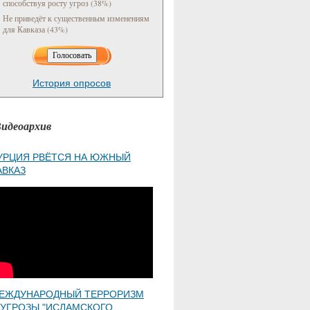
способствуя росту угроз (38%)
Не приведёт к существенным изменениям
для Кавказа (43%)
История опросов
идеоархив
УРЦИЯ РВЁТСЯ НА ЮЖНЫЙ
АВКАЗ
ЕЖДУНАРОДНЫЙ ТЕРРОРИЗМ
 УГРОЗЫ "ИСЛАМСКОГО