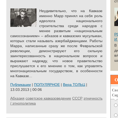
с
Неудивительно, что на Кавказе
именно Марр принял на себя роль
идеолога национального
строительства среди народов с
менее развитым «национальным
Р
самосознанием» – абхазов и кавказских мусульман,
И
которых стали называть азербайджанцами. Работы
В
Марра, написанные сразу же после Февральской
д
революции, демонстрируют его сильную
вл
заинтересованность в национальном вопросе и
ша
выражают надежду, что новое правительство
прислушается к его мнению о том, как управлять
многонациональным государством, в особенности
на Кавказе...
О
Публикации
|
ПОПУЛЯРНОЕ
|
Вера ТОЛЬЦ
|
Сво
13.03.2013 | 00:06
Си
Абхазия
советское кавказоведение
СССР
этничность
/ этнополитика