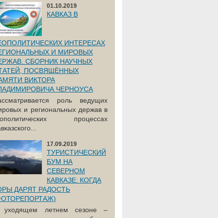
01.10.2019
КАВКАЗ В
ЕОПОЛИТИЧЕСКИХ ИНТЕРЕСАХ
ЕГИОНАЛЬНЫХ И МИРОВЫХ
ЕРЖАВ. СБОРНИК НАУЧНЫХ
ТАТЕЙ, ПОСВЯЩЁННЫХ
АМЯТИ ВИКТОРА
ЛАДИМИРОВИЧА ЧЕРНОУСА
ассматривается роль ведущих
ировых и региональных держав в
еополитических процессах
вказского...
17.09.2019
ТУРИСТИЧЕСКИЙ
БУМ НА
СЕВЕРНОМ
КАВКАЗЕ: КОГДА
ОРЫ ДАРЯТ РАДОСТЬ
ФОТОРЕПОРТАЖ)
 уходящем летнем сезоне –