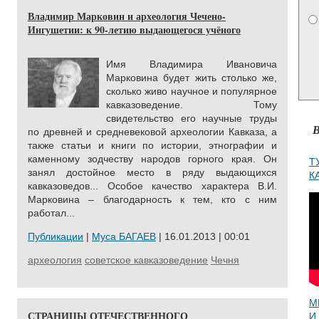
Владимир Марковин и археология Чечено-
Ингушетии: к 90-летию выдающегося учёного
Имя Владимира Ивановича
Марковина будет жить столько же,
сколько живо научное и популярное
кавказоведение. Тому
свидетельство его научные труды
В
по древней и средневековой археологии Кавказа, а
также статьи и книги по истории, этнографии и
каменному зодчеству народов горного края. Он
Т
занял достойное место в ряду выдающихся
К
кавказоведов... Особое качество характера В.И.
Марковина – благодарность к тем, кто с ним
работал...
Публикации
|
Муса БАГАЕВ
| 16.01.2013 | 00:01
археология
советское кавказоведение
Чечня
М
СТРАНИЦЫ ОТЕЧЕСТВЕННОГО
И