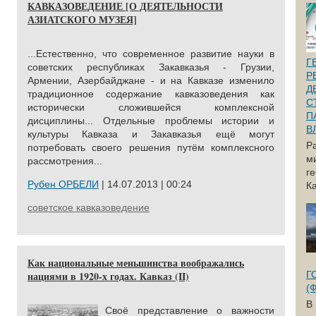
КАВКАЗОВЕДЕНИЕ [О ДЕЯТЕЛЬНОСТИ
АЗИАТСКОГО МУЗЕЯ]
...Естественно, что современное развитие науки в
Г
советских республиках Закавказья - Грузии,
Р
Армении, Азербайджане - и на Кавказе изменило
Д
традиционное содержание кавказоведения как
С
исторически сложившейся комплексной
П
дисциплины... Отдельные проблемы истории и
В
культуры Кавказа и Закавказья ещё могут
Р
потребовать своего решения путём комплексного
м
рассмотрения...
г
Рубен ОРБЕЛИ
| 14.07.2013 | 00:24
Ка
советское кавказоведение
Как национальные меньшинства воображались
нациями в 1920-х годах. Кавказ (II)
Г
(
В
Своё представление о важности