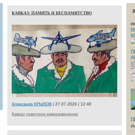
В
КАВКАЗ: ПАМЯТЬ И БЕСПАМЯТСТВО
09
Н
К
П
А
Александр КРЫЛОВ
| 27.07.2026 | 12:40
Кавказ
советское кавказоведение
П
И