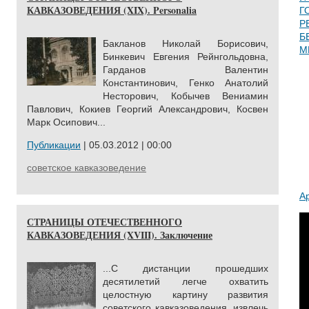
КАВКАЗОВЕДЕНИЯ (XIX). Personalia
Г
Р
Б
Бакланов Николай Борисович,
М
Бинкевич Евгения Рейнгольдовна,
Гарданов Валентин
Константинович, Генко Анатолий
Несторович, Кобычев Вениамин
Павлович, Кокиев Георгий Александрович, Косвен
Марк Осипович...
Публикации
| 05.03.2012 | 00:00
советское кавказоведение
А
СТРАНИЦЫ ОТЕЧЕСТВЕННОГО
КАВКАЗОВЕДЕНИЯ (XVIII). Заключение
...С дистанции прошедших
десятилетий легче охватить
целостную картину развития
советского кавказоведения, извлечь