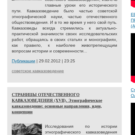
главные уроки его исторического
пути. Кавказоведение было частью советской
Е
этнографической науки, частью отечественного
П
обществоведения. И в то же время у него свой путь.
(A
Кавказоведы всегда стремились к актуально-
практической значимости своих исследовательских
работ, обращаясь в своих статьях и монографиях,
как правило, к наиболее животрепещущим
вопросам истории и современности...
Публикации
| 29.02.2012 | 23:25
советское кавказоведение
С
СТРАНИЦЫ ОТЕЧЕСТВЕННОГО
О
КАВКАЗОВЕДЕНИЯ (XVII). Этнографическое
кавказоведение: основные направления, идеи,
концепции
Исследования по истории
этнографического кавказоведения