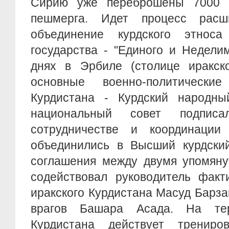
Сирию уже переброшены 7000 
пешмерга. Идет процесс расши
объединение курдского этнос
государства - "Единого и Недели
днях в Эрбиле (столице иракско
основные военно-политически
Курдистана - Курдский народны
национальный совет подпис
сотрудничестве и координации
объединились в Высший курдский
соглашения между двумя упомяну
содействовал руководитель факт
иракского Курдистана Масуд Барза
врагов Башара Асада. На тер
Курдистана действует трениро