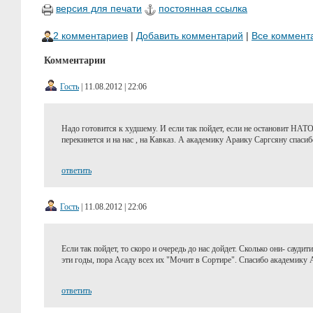
версия для печати
постоянная ссылка
2 комментариев
|
Добавить комментарий
|
Все коммент
Комментарии
Гость
| 11.08.2012 | 22:06
Надо готовится к худшему. И если так пойдет, если не остановит НАТО
перекинется и на нас , на Кавказ. А академику Араику Саргсяну спасиб
ответить
Гость
| 11.08.2012 | 22:06
Если так пойдет, то скоро и очередь до нас дойдет. Сколько они- сауди
эти годы, пора Асаду всех их "Мочит в Сортире". Спасибо академику 
ответить