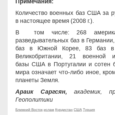
Примечания:
Количество военных баз США за 
в настоящее время (2008 г.).
В том числе: 268 америка
разведывательных баз в Германии, 
баз в Южной Корее, 83 баз в
Великобритании, 21 военной и
базы США в Португалии и сотен б
мира означает что-либо иное, кро
планеты Земля.
Араик Саргсян,
академик, п
Геополитики
Ближний Восток
ислам
Курдистан
США
Турция