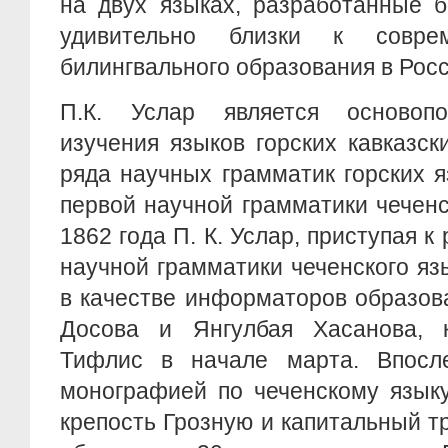
на двух языках, разработанные б
удивительно близки к совре
билингвального образования в Рос
П.К. Услар является основопо
изучения языков горских кавказск
ряда научных грамматик горских я
первой научной грамматики чеченс
1862 года П. К. Услар, приступая к
научной грамматики чеченского язы
в качестве информаторов образов
Досова и Янгулбая Хасанова, 
Тифлис в начале марта. Впосл
монографией по чеченскому язык
крепость Грозную и капитальный т