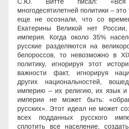
С.Ю. Витте писал: «Вс
многодесятилетней политики – это 
еще не осознали, что со време
Екатерины Великой нет России,
империя. Когда около 35% насел
русские разделяются на великор
белороссов, то невозможно в ХI
политику, игнорируя этот истори
важности факт, игнорируя нац
других национальностей, воше
империю – их религию, их язык и
империи не может быть: «обра
русских». Этот идеал не может с
всех подданных русского имп
сплотить все население, создат