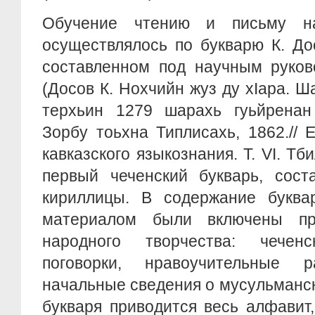
Обучение чтению и письму н
осуществлялось по букварю К. До
составленном под научным руков
(Досов К. Нохчийн жуз ду хIара. Ш
терхьин 1279 шарахь гуьйренан 
Зорбу тоьхна Типлисахь, 1862.// 
кавказского языкознания. Т. VI. Тб
первый чеченский букварь, сост
кириллицы. В содержание буква
материалом были включены про
народного творчества: чече
поговорки, нравоучительные 
начальные сведения о мусульманск
букваря приводится весь алфавит