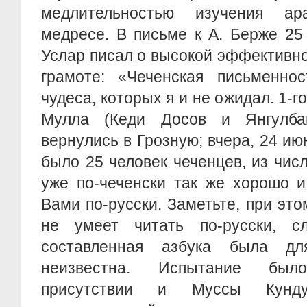
медлительностью изучения а
медресе. В письме к А. Берже 25
Услар писал о высокой эффективн
грамоте: «Чеченская письменнос
чудеса, которых я и не ожидал. 1-г
Мулла (Кеди Досов и Янгулба
вернулись в Грозную; вчера, 24 ию
было 25 человек чеченцев, из чис
уже по-чеченски так же хорошо и
Вами по-русски. Заметьте, при это
не умеет читать по-русски, сл
составленная азбука была д
неизвестна. Испытание был
присутствии и Муссы Кунду