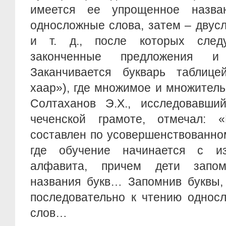
имеется ее упрощенное назва
односложные слова, затем – двус
и т. д., после которых сле
законченные предложения и
Заканчивается букварь таблиц
хаар»), где множимое и множител
Солтаханов Э.Х., исследовавши
чеченской грамоте, отмечал: 
составлен по усовершенствованно
где обучение начинается с из
алфавита, причем дети запо
названия букв… Запомнив буквы,
последовательно к чтению однос
слов…