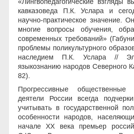
«Лингвопедагогические взгляды в
кавказоведа П.К. Услара и сег
научно-практическое значение. О
многие вопросы обучения, обр
современных требований» (Габун
проблемы поликультурного образо
наследием П.К. Услара // Э
языкознанию народов Северного Ка
82).
Прогрессивные общественные 
деятели России всегда подчерки
учитывать в государственной по
особенности народов, населяющ
начале ХХ века премьер российс