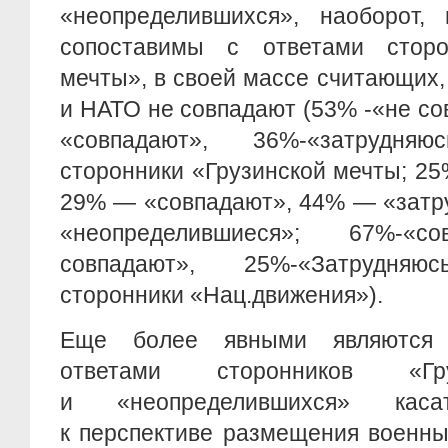
«неопределившихся», наоборот,
сопоставимы с ответами сторо
мечты», в своей массе считающих,
и НАТО не совпадают (53% -«не с
«совпадают», 36%-«затрудн
сторонники «Грузинской мечты; 2
29% — «совпадают», 44% — «затр
«неопределившиеся»; 67%-«с
совпадают», 25%-«Затрудня
сторонники «Нац.движения»).
Еще более явными являются 
ответами сторонников «Гр
и «неопределившихся» каса
к перспективе размещения военны