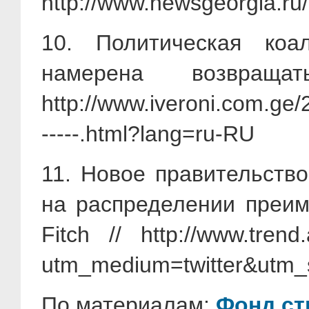
http://www.newsgeorgia.ru
10. Политическая коа
намерена возвра
http://www.iveroni.com.ge
-----.html?lang=ru-RU
11. Новое правительств
на распределении преим
Fitch // http://www.trend.
utm_medium=twitter&utm_s
По материалам:
Фонд ст